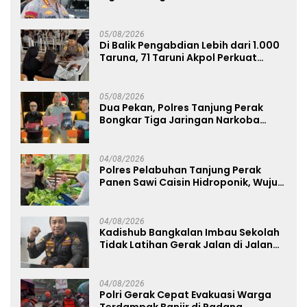
Ngagel
05/08/2026
Di Balik Pengabdian Lebih dari 1.000
Taruna, 71 Taruni Akpol Perkuat
Pembentukan Karakter Siswa
Sekolah Rakyat
05/08/2026
Dua Pekan, Polres Tanjung Perak
Bongkar Tiga Jaringan Narkoba
22,76 Gram Sabu dan Pil Ekstasi
04/08/2026
Polres Pelabuhan Tanjung Perak
Panen Sawi Caisin Hidroponik, Wujud
Nyata Dukung Ketahanan Pangan
Nasional
04/08/2026
Kadishub Bangkalan Imbau Sekolah
Tidak Latihan Gerak Jalan di Jalan
Raya
04/08/2026
Polri Gerak Cepat Evakuasi Warga
Terdampak Banjir di Padang