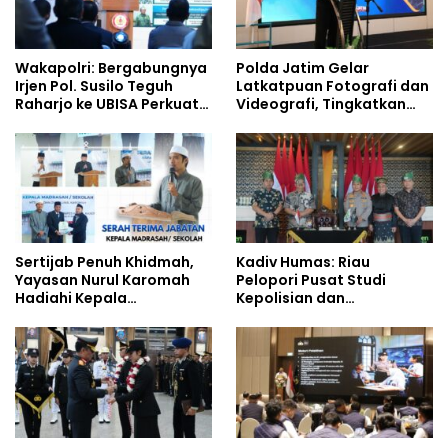
Wakapolri: Bergabungnya
Polda Jatim Gelar
Irjen Pol. Susilo Teguh
Latkatpuan Fotografi dan
Raharjo ke UBISA Perkuat
Videografi, Tingkatkan
Jejaring Nasional Pusat
Kompetensi Personel di
Studi Kepolisian
Era Digital
Sertijab Penuh Khidmah,
Kadiv Humas: Riau
Yayasan Nurul Karomah
Pelopori Pusat Studi
Hadiahi Kepala
Kepolisian dan
Demisioner Voucher
Lingkungan, Green
Umrah
Policing Masuki Babak
Baru