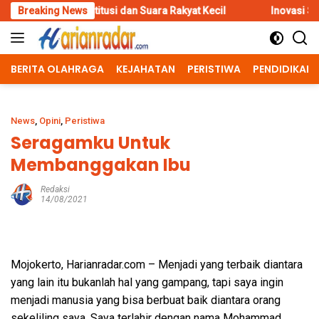
Skip
usi dan Suara Rakyat Kecil
Breaking News
Inovasi Srikandi Care, Cara Pol
to
content
BERITA OLAHRAGA
KEJAHATAN
PERISTIWA
PENDIDIKAN
News
,
Opini
,
Peristiwa
Seragamku Untuk
Membanggakan Ibu
Redaksi
14/08/2021
Mojokerto, Harianradar.com – Menjadi yang terbaik diantara
yang lain itu bukanlah hal yang gampang, tapi saya ingin
menjadi manusia yang bisa berbuat baik diantara orang
sekeliling saya. Saya terlahir dengan nama Mohammad