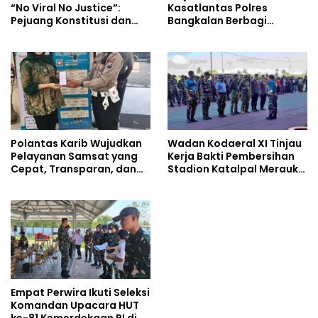
“No Viral No Justice”:
Kasatlantas Polres
Pejuang Konstitusi dan
Bangkalan Berbagi
Suara Rakyat Kecil
Kebaikan Lewat Jumat
Berkah di Masjid Syekh
Ahmad Ibrahim
Polantas Karib Wujudkan
Wadan Kodaeral XI Tinjau
Pelayanan Samsat yang
Kerja Bakti Pembersihan
Cepat, Transparan, dan
Stadion Katalpal Merauke,
Humanis
Jelang Upacara HUT Ke-81
Kemerdekaan RI
Empat Perwira Ikuti Seleksi
Komandan Upacara HUT
ke-81 Kemerdekaan RI di