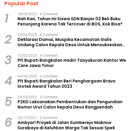
Popular Post
1
18/08/2022
6 Comment
Nah Kan, Tahun Ini Siswa SDN Banjar 02 Beli Buku
Penunjang Karena Tak Tercover di BOS, Kok Bisa?
2
18/04/2023
4 Comment
Deklarasi Damai, Muspika Kecamatan Galis
Undang Calon Kepala Desa Untuk Mensukseskan
Pilkades Aman dan Damai
3
12/02/2023
4 Comment
Plt Bupati Bangkalan Hadiri Tasyakuran Kantor We
Care Jawa Timur
4
04/09/2023
4 Comment
Plt Bupati Bangkalan Beri Penghargaan Bravo
Inotek Award Tahun 2023
5
29/03/2023
3 Comment
P2KD Laksanakan Pembentukan dan Pengundian
Nomor Urut Calon Kepala Desa Bangpendah
6
23/10/2021
3 Comment
Ambyar! Proyek di Jalan Sumberejo Makmur
Surabaya di Keluhkan Warga Tak Sesuai Spek