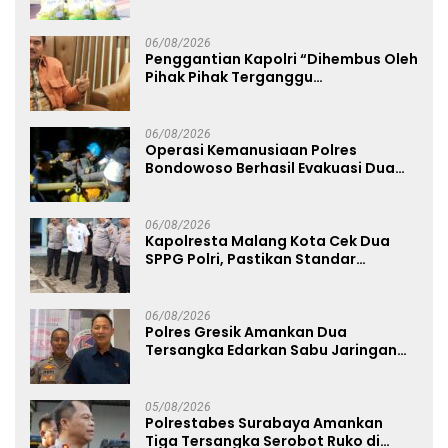
Kemerdekaan RI ke-81
06/08/2026
Penggantian Kapolri “Dihembus Oleh
Pihak Pihak Terganggu
Kenyamanannya”
06/08/2026
Operasi Kemanusiaan Polres
Bondowoso Berhasil Evakuasi Dua
Jenazah di Gunung Piramid
06/08/2026
Kapolresta Malang Kota Cek Dua
SPPG Polri, Pastikan Standar
Pemenuhan Gizi dan Pengelolaan
Limbah Berjalan Optimal
06/08/2026
Polres Gresik Amankan Dua
Tersangka Edarkan Sabu Jaringan
Bangkalan
05/08/2026
Polrestabes Surabaya Amankan
Tiga Tersangka Serobot Ruko di