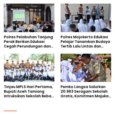
Gencarkan Sosialisasi di
bersama Mahasiswa
Kalangan Remaja
Doktoral Internasional
Polres Pelabuhan Tanjung
Polres Mojokerto Edukasi
Perak Berikan Edukasi
Pelajar Tanamkan Budaya
Cegah Perundungan dan
Tertib Lalu Lintas dan
Bijak Bermedia Sosial
Cegah Perundungan
kepada Pelajar MPLS
Tinjau MPLS Hari Pertama,
Pemko Langsa Salurkan
Bupati Aceh Tamiang
20.963 Seragam Sekolah
Intruksikan Sekolah Bebas
Gratis, Komitmen Majukan
Perundungan
Pendidikan