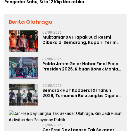
Pengedar Sabu, Sita 12 Klip Narkotika
Berita Olahraga
08/08/2026
Muktamar XVI Tapak Suci Resmi
Dibuka di Semarang, Kapolri Terima
Anugerah Anggota Kehormatan
07/08/2026
Polda Jatim Gelar Nobar Final Piala
Presiden 2026, Ribuan Bonek Mania
Dukung Persebaya dari Lapangan
Mapolda
05/08/2026
Semarak HUT Kodaeral XI Tahun
2026, Turnamen Bulutangkis Digelar
untuk Cetak Atlet Berprestasi dan
Perkuat Soliditas Prajurit
02/08/2026
Car Free Day Langsa Tak Sekadar