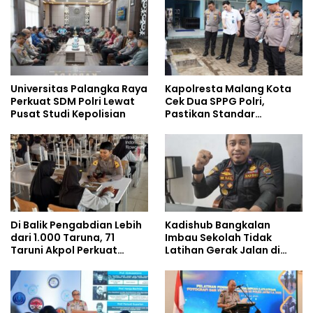
Universitas Palangka Raya
Kapolresta Malang Kota
Perkuat SDM Polri Lewat
Cek Dua SPPG Polri,
Pusat Studi Kepolisian
Pastikan Standar
Pemenuhan Gizi dan
Pengelolaan Limbah
Berjalan Optimal
Di Balik Pengabdian Lebih
Kadishub Bangkalan
dari 1.000 Taruna, 71
Imbau Sekolah Tidak
Taruni Akpol Perkuat
Latihan Gerak Jalan di
Pembentukan Karakter
Jalan Raya
Siswa Sekolah Rakyat