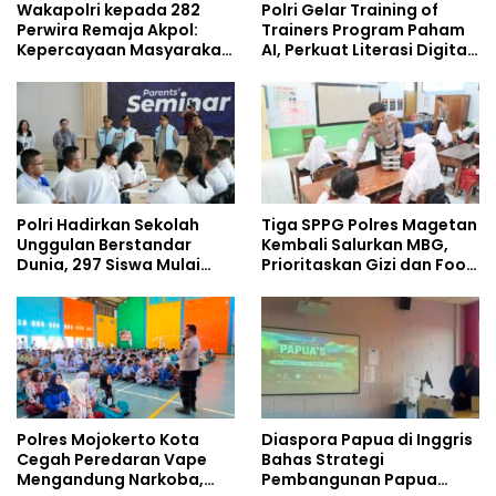
Wakapolri kepada 282
Polri Gelar Training of
Perwira Remaja Akpol:
Trainers Program Paham
Kepercayaan Masyarakat
AI, Perkuat Literasi Digital
Dibangun dari Integritas
Pelajar
Polri Hadirkan Sekolah
Tiga SPPG Polres Magetan
Unggulan Berstandar
Kembali Salurkan MBG,
Dunia, 297 Siswa Mulai
Prioritaskan Gizi dan Food
Tempati Kampus
Safety
Polres Mojokerto Kota
Diaspora Papua di Inggris
Cegah Peredaran Vape
Bahas Strategi
Mengandung Narkoba,
Pembangunan Papua