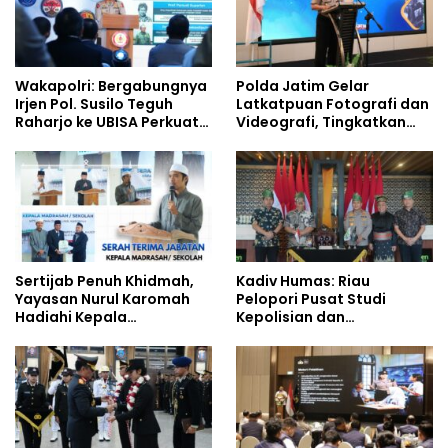
Wakapolri: Bergabungnya
Polda Jatim Gelar
Irjen Pol. Susilo Teguh
Latkatpuan Fotografi dan
Raharjo ke UBISA Perkuat
Videografi, Tingkatkan
Jejaring Nasional Pusat
Kompetensi Personel di
Studi Kepolisian
Era Digital
Sertijab Penuh Khidmah,
Kadiv Humas: Riau
Yayasan Nurul Karomah
Pelopori Pusat Studi
Hadiahi Kepala
Kepolisian dan
Demisioner Voucher
Lingkungan, Green
Umrah
Policing Masuki Babak
Baru