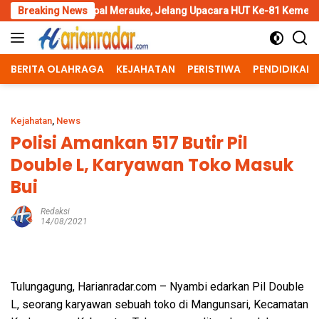
Skip
pal Merauke, Jelang Upacara HUT Ke-81 Kemerdekaan RI
Breaking News
Pen
to
content
BERITA OLAHRAGA
KEJAHATAN
PERISTIWA
PENDIDIKAN
Kejahatan
,
News
Polisi Amankan 517 Butir Pil
Double L, Karyawan Toko Masuk
Bui
Redaksi
14/08/2021
Tulungagung, Harianradar.com – Nyambi edarkan Pil Double
L, seorang karyawan sebuah toko di Mangunsari, Kecamatan