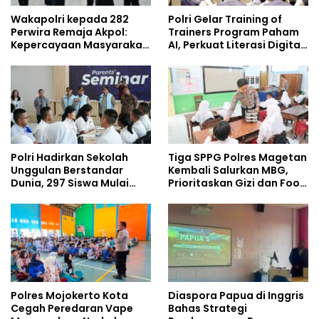
Wakapolri kepada 282
Polri Gelar Training of
Perwira Remaja Akpol:
Trainers Program Paham
Kepercayaan Masyarakat
AI, Perkuat Literasi Digital
Dibangun dari Integritas
Pelajar
Polri Hadirkan Sekolah
Tiga SPPG Polres Magetan
Unggulan Berstandar
Kembali Salurkan MBG,
Dunia, 297 Siswa Mulai
Prioritaskan Gizi dan Food
Tempati Kampus
Safety
Polres Mojokerto Kota
Diaspora Papua di Inggris
Cegah Peredaran Vape
Bahas Strategi