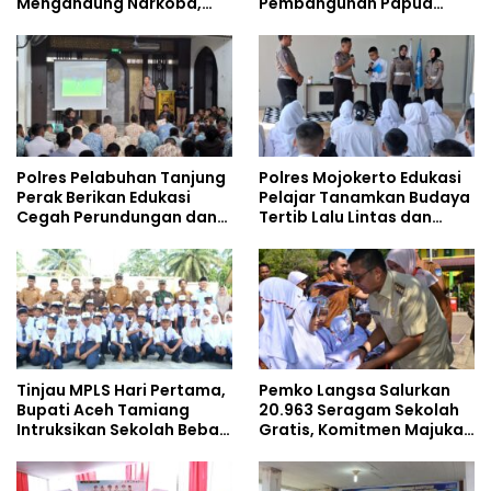
Mengandung Narkoba,
Pembangunan Papua
Gencarkan Sosialisasi di
bersama Mahasiswa
Kalangan Remaja
Doktoral Internasional
Polres Pelabuhan Tanjung
Polres Mojokerto Edukasi
Perak Berikan Edukasi
Pelajar Tanamkan Budaya
Cegah Perundungan dan
Tertib Lalu Lintas dan
Bijak Bermedia Sosial
Cegah Perundungan
kepada Pelajar MPLS
Tinjau MPLS Hari Pertama,
Pemko Langsa Salurkan
Bupati Aceh Tamiang
20.963 Seragam Sekolah
Intruksikan Sekolah Bebas
Gratis, Komitmen Majukan
Perundungan
Pendidikan