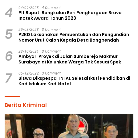
4
04/09/2023
4 Comment
Plt Bupati Bangkalan Beri Penghargaan Bravo
Inotek Award Tahun 2023
5
29/03/2023
3 Comment
P2KD Laksanakan Pembentukan dan Pengundian
Nomor Urut Calon Kepala Desa Bangpendah
6
23/10/2021
3 Comment
Ambyar! Proyek di Jalan Sumberejo Makmur
Surabaya di Keluhkan Warga Tak Sesuai Spek
7
06/12/2022
3 Comment
Siswa Dikspespa TNI AL Selesai Ikuti Pendidikan di
Kodikdukum Kodiklatal
Berita Kriminal