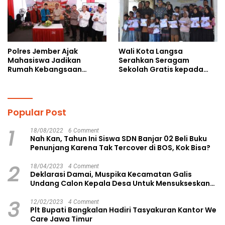
Polres Jember Ajak
Wali Kota Langsa
Mahasiswa Jadikan
Serahkan Seragam
Rumah Kebangsaan
Sekolah Gratis kepada
Ruang Kolaborasi Lahirkan
Anak Yatim Piatu di
Gagasan Konstruktif
Langsa Kota
Popular Post
1
18/08/2022
6 Comment
Nah Kan, Tahun Ini Siswa SDN Banjar 02 Beli Buku
Penunjang Karena Tak Tercover di BOS, Kok Bisa?
2
18/04/2023
4 Comment
Deklarasi Damai, Muspika Kecamatan Galis
Undang Calon Kepala Desa Untuk Mensukseskan
Pilkades Aman dan Damai
3
12/02/2023
4 Comment
Plt Bupati Bangkalan Hadiri Tasyakuran Kantor We
Care Jawa Timur