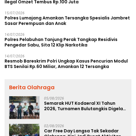
Ilegal Omzet Tembus Rp.100 Juta
15/07/2026
Polres Lumajang Amankan Tersangka Spesialis Jambret
Sasar Perempuan dan Anak
14/07/2026
Polres Pelabuhan Tanjung Perak Tangkap Residivis
Pengedar Sabu, Sita 12 Klip Narkotika
14/07/2026
Resmob Bareskrim Polri Ungkap Kasus Pencurian Modul
BTS Senilai Rp.60 Miliar, Amankan 12 Tersangka
Berita Olahraga
05/08/2026
Semarak HUT Kodaeral XI Tahun
2026, Turnamen Bulutangkis Digelar
untuk Cetak Atlet Berprestasi dan
Perkuat Soliditas Prajurit
02/08/2026
Car Free Day Langsa Tak Sekadar