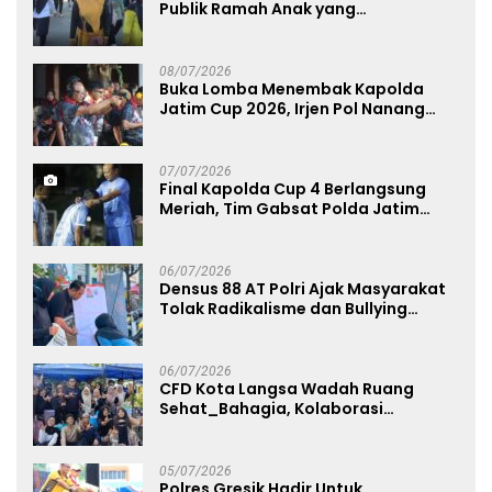
Publik Ramah Anak yang
Menggerakkan UMKM dan Layanan
Publik
08/07/2026
Buka Lomba Menembak Kapolda
Jatim Cup 2026, Irjen Pol Nanang
Avianto Tekankan Profesionalisme
Penggunaan Senjata Api
07/07/2026
Final Kapolda Cup 4 Berlangsung
Meriah, Tim Gabsat Polda Jatim
Angkat Trofi Juara
06/07/2026
Densus 88 AT Polri Ajak Masyarakat
Tolak Radikalisme dan Bullying
melalui Kampanye Edukasi di Car
Free Day Makassar
06/07/2026
CFD Kota Langsa Wadah Ruang
Sehat_Bahagia, Kolaborasi
Panggung UMKM Bersama
Dekranasda Gerakan Ekonomi Lokal
05/07/2026
Polres Gresik Hadir Untuk