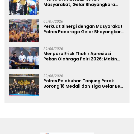
Masyarakat, Gelar Bhayangkara
Fest 2026 Pererat Kebersamaan
05/07/2026
Perkuat Sinergi dengan Masyarakat
Polres Ponorogo Gelar Bhayangkara
Run 2026 Diikuti 1.500 Pelari
29/06/2026
Menpora Erick Thohir Apresiasi
Pekan Olahraga Polri 2026: Makin
Banyak Event Olahraga, Makin Baik
untuk Bangsa
22/06/2026
Polres Pelabuhan Tanjung Perak
Borong 18 Medali dan Tiga Gelar Best
of The Best di Kejuaraan Karate Piala
Kapolda Cup 2026