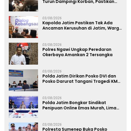
Turun Dampingi Korban, Pastikan
Penanganan Kebakaran KM Mutiara
Sentosa 2 Berjalan Maksimal
03/08/2026
Kapolda Jatim Pastikan Tak Ada
Ancaman Kerusuhan di Jatim, Warga
Diminta Tak Percaya Hoaks
03/08/2026
Polres Ngawi Ungkap Peredaran
Okerbaya Amankan 2 Tersangka
03/08/2026
Polda Jatim Dirikan Posko DVI dan
Posko Darurat Tangani Tragedi KMP
Mutiara Sentosa II
03/08/2026
Polda Jatim Bongkar Sindikat
Penipuan Online Emas Murah, Lima
Tersangka Diantaranya Warga
Binaan Lapas Diamankan
03/08/2026
Polresta Sumenep Buka Posko