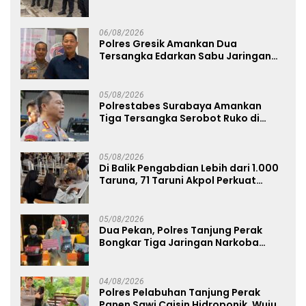
Pemenuhan Gizi dan Pengelolaan
Limbah Berjalan Optimal
06/08/2026
Polres Gresik Amankan Dua
Tersangka Edarkan Sabu Jaringan
Bangkalan
05/08/2026
Polrestabes Surabaya Amankan
Tiga Tersangka Serobot Ruko di
Ngagel
05/08/2026
Di Balik Pengabdian Lebih dari 1.000
Taruna, 71 Taruni Akpol Perkuat
Pembentukan Karakter Siswa
Sekolah Rakyat
05/08/2026
Dua Pekan, Polres Tanjung Perak
Bongkar Tiga Jaringan Narkoba
22,76 Gram Sabu dan Pil Ekstasi
04/08/2026
Polres Pelabuhan Tanjung Perak
Panen Sawi Caisin Hidroponik, Wujud