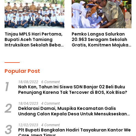
Tinjau MPLS Hari Pertama,
Pemko Langsa Salurkan
Bupati Aceh Tamiang
20.963 Seragam Sekolah
Intruksikan Sekolah Bebas
Gratis, Komitmen Majukan
Perundungan
Pendidikan
Popular Post
1
18/08/2022
6 Comment
Nah Kan, Tahun Ini Siswa SDN Banjar 02 Beli Buku
Penunjang Karena Tak Tercover di BOS, Kok Bisa?
2
18/04/2023
4 Comment
Deklarasi Damai, Muspika Kecamatan Galis
Undang Calon Kepala Desa Untuk Mensukseskan
Pilkades Aman dan Damai
3
12/02/2023
4 Comment
Plt Bupati Bangkalan Hadiri Tasyakuran Kantor We
Care Jawa Timur