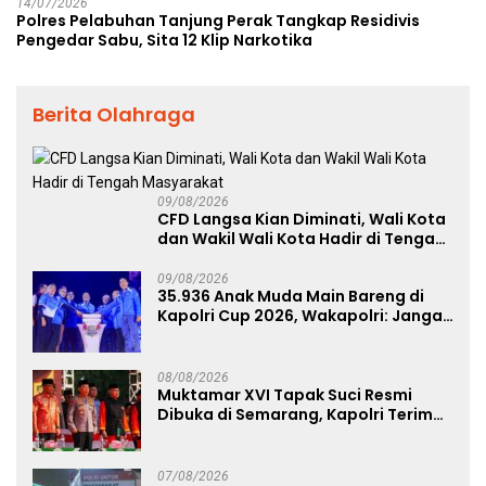
14/07/2026
Polres Pelabuhan Tanjung Perak Tangkap Residivis
Pengedar Sabu, Sita 12 Klip Narkotika
Berita Olahraga
09/08/2026
CFD Langsa Kian Diminati, Wali Kota
dan Wakil Wali Kota Hadir di Tengah
Masyarakat
09/08/2026
35.936 Anak Muda Main Bareng di
Kapolri Cup 2026, Wakapolri: Jangan
Cuma Jadi Penonton, Jadilah
Talenta Digital
08/08/2026
Muktamar XVI Tapak Suci Resmi
Dibuka di Semarang, Kapolri Terima
Anugerah Anggota Kehormatan
07/08/2026