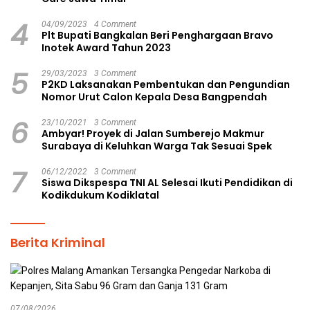
4
04/09/2023
4 Comment
Plt Bupati Bangkalan Beri Penghargaan Bravo
Inotek Award Tahun 2023
5
29/03/2023
3 Comment
P2KD Laksanakan Pembentukan dan Pengundian
Nomor Urut Calon Kepala Desa Bangpendah
6
23/10/2021
3 Comment
Ambyar! Proyek di Jalan Sumberejo Makmur
Surabaya di Keluhkan Warga Tak Sesuai Spek
7
06/12/2022
3 Comment
Siswa Dikspespa TNI AL Selesai Ikuti Pendidikan di
Kodikdukum Kodiklatal
Berita Kriminal
07/08/2026