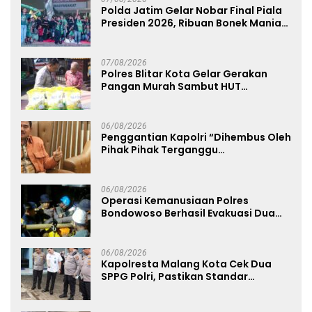
Polda Jatim Gelar Nobar Final Piala
Presiden 2026, Ribuan Bonek Mania
Dukung Persebaya dari Lapangan
Mapolda
07/08/2026
Polres Blitar Kota Gelar Gerakan
Pangan Murah Sambut HUT
Kemerdekaan RI ke-81
06/08/2026
Penggantian Kapolri “Dihembus Oleh
Pihak Pihak Terganggu
Kenyamanannya”
06/08/2026
Operasi Kemanusiaan Polres
Bondowoso Berhasil Evakuasi Dua
Jenazah di Gunung Piramid
06/08/2026
Kapolresta Malang Kota Cek Dua
SPPG Polri, Pastikan Standar
Pemenuhan Gizi dan Pengelolaan
Limbah Berjalan Optimal