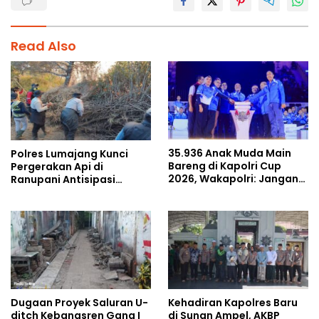
Read Also
35.936 Anak Muda Main
Polres Lumajang Kunci
Bareng di Kapolri Cup
Pergerakan Api di
2026, Wakapolri: Jangan
Ranupani Antisipasi
Cuma Jadi Penonton,
Karhutla TNBTS Meluas
Jadilah Talenta Digital
Dugaan Proyek Saluran U-
Kehadiran Kapolres Baru
ditch Kebangsren Gang I
di Sunan Ampel, AKBP