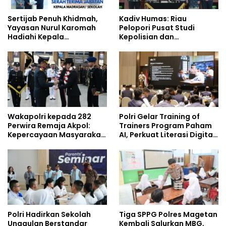
Sertijab Penuh Khidmah,
Kadiv Humas: Riau
Yayasan Nurul Karomah
Pelopori Pusat Studi
Hadiahi Kepala
Kepolisian dan
Demisioner Voucher
Lingkungan, Green
Umrah
Policing Masuki Babak
Baru
Wakapolri kepada 282
Polri Gelar Training of
Perwira Remaja Akpol:
Trainers Program Paham
Kepercayaan Masyarakat
AI, Perkuat Literasi Digital
Dibangun dari Integritas
Pelajar
Polri Hadirkan Sekolah
Tiga SPPG Polres Magetan
Unggulan Berstandar
Kembali Salurkan MBG,