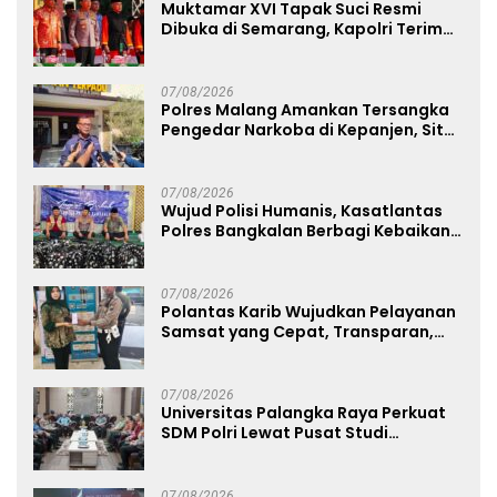
Muktamar XVI Tapak Suci Resmi
Dibuka di Semarang, Kapolri Terima
Anugerah Anggota Kehormatan
07/08/2026
Polres Malang Amankan Tersangka
Pengedar Narkoba di Kepanjen, Sita
Sabu 96 Gram dan Ganja 131 Gram
07/08/2026
Wujud Polisi Humanis, Kasatlantas
Polres Bangkalan Berbagi Kebaikan
Lewat Jumat Berkah di Masjid Syekh
Ahmad Ibrahim
07/08/2026
Polantas Karib Wujudkan Pelayanan
Samsat yang Cepat, Transparan,
dan Humanis
07/08/2026
Universitas Palangka Raya Perkuat
SDM Polri Lewat Pusat Studi
Kepolisian
07/08/2026