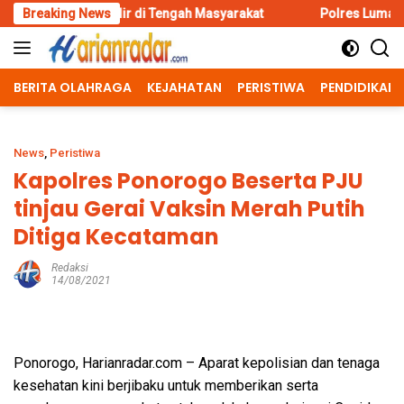
Skip
dir di Tengah Masyarakat
Breaking News
Polres Lumajang Kunci Pergerakan
to
content
BERITA OLAHRAGA
KEJAHATAN
PERISTIWA
PENDIDIKAN
News
,
Peristiwa
Kapolres Ponorogo Beserta PJU
tinjau Gerai Vaksin Merah Putih
Ditiga Kecataman
Redaksi
14/08/2021
Ponorogo, Harianradar.com – Aparat kepolisian dan tenaga
kesehatan kini berjibaku untuk memberikan serta