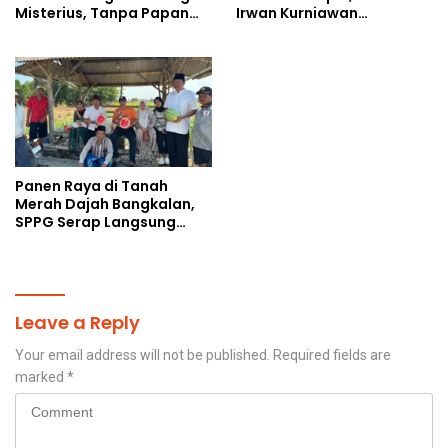
Misterius, Tanpa Papan
Irwan Kurniawan
Nama: Penunjukan
Teguhkan Sinergi Polri dan
Langsung Apa Liar?
Ulama
Panen Raya di Tanah
Merah Dajah Bangkalan,
SPPG Serap Langsung
Hasil Tani Petani
Leave a Reply
Your email address will not be published.
Required fields are
marked
*