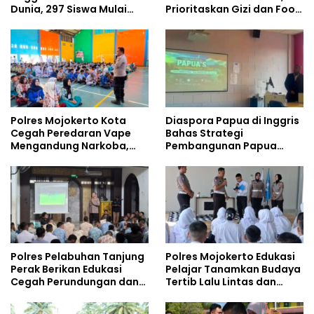
Dunia, 297 Siswa Mulai
Prioritaskan Gizi dan Food
Tempati Kampus
Safety
Polres Mojokerto Kota
Diaspora Papua di Inggris
Cegah Peredaran Vape
Bahas Strategi
Mengandung Narkoba,
Pembangunan Papua
Gencarkan Sosialisasi di
bersama Mahasiswa
Kalangan Remaja
Doktoral Internasional
Polres Pelabuhan Tanjung
Polres Mojokerto Edukasi
Perak Berikan Edukasi
Pelajar Tanamkan Budaya
Cegah Perundungan dan
Tertib Lalu Lintas dan
Bijak Bermedia Sosial
Cegah Perundungan
kepada Pelajar MPLS