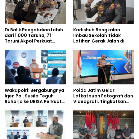
Di Balik Pengabdian Lebih
Kadishub Bangkalan
dari 1.000 Taruna, 71
Imbau Sekolah Tidak
Taruni Akpol Perkuat
Latihan Gerak Jalan di
Pembentukan Karakter
Jalan Raya
Siswa Sekolah Rakyat
Wakapolri: Bergabungnya
Polda Jatim Gelar
Irjen Pol. Susilo Teguh
Latkatpuan Fotografi dan
Raharjo ke UBISA Perkuat
Videografi, Tingkatkan
Jejaring Nasional Pusat
Kompetensi Personel di
Studi Kepolisian
Era Digital