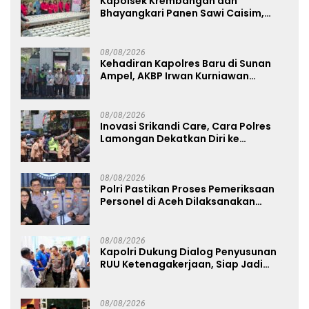
Kapolsek Krembangan dan
Bhayangkari Panen Sawi Caisim,
Dorong Warga Perkuat Ketahanan
Pangan
08/08/2026
Kehadiran Kapolres Baru di Sunan
Ampel, AKBP Irwan Kurniawan
Teguhkan Sinergi Polri dan Ulama
08/08/2026
Inovasi Srikandi Care, Cara Polres
Lamongan Dekatkan Diri ke
Masyarakat
08/08/2026
Polri Pastikan Proses Pemeriksaan
Personel di Aceh Dilaksanakan
Secara Profesional dan Transparan
08/08/2026
Kapolri Dukung Dialog Penyusunan
RUU Ketenagakerjaan, Siap Jadi
Jembatan Aspirasi Buruh
08/08/2026