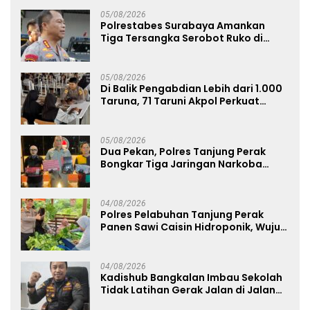
05/08/2026
Polrestabes Surabaya Amankan
Tiga Tersangka Serobot Ruko di
Ngagel
05/08/2026
Di Balik Pengabdian Lebih dari 1.000
Taruna, 71 Taruni Akpol Perkuat
Pembentukan Karakter Siswa
Sekolah Rakyat
05/08/2026
Dua Pekan, Polres Tanjung Perak
Bongkar Tiga Jaringan Narkoba
22,76 Gram Sabu dan Pil Ekstasi
04/08/2026
Polres Pelabuhan Tanjung Perak
Panen Sawi Caisin Hidroponik, Wujud
Nyata Dukung Ketahanan Pangan
Nasional
04/08/2026
Kadishub Bangkalan Imbau Sekolah
Tidak Latihan Gerak Jalan di Jalan
Raya