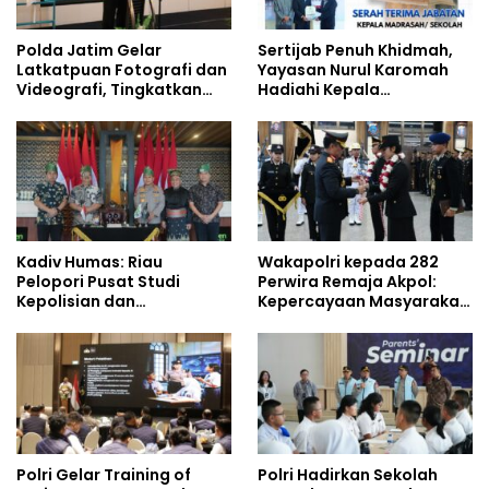
Polda Jatim Gelar
Sertijab Penuh Khidmah,
Latkatpuan Fotografi dan
Yayasan Nurul Karomah
Videografi, Tingkatkan
Hadiahi Kepala
Kompetensi Personel di
Demisioner Voucher
Era Digital
Umrah
Kadiv Humas: Riau
Wakapolri kepada 282
Pelopori Pusat Studi
Perwira Remaja Akpol:
Kepolisian dan
Kepercayaan Masyarakat
Lingkungan, Green
Dibangun dari Integritas
Policing Masuki Babak
Baru
Polri Gelar Training of
Polri Hadirkan Sekolah