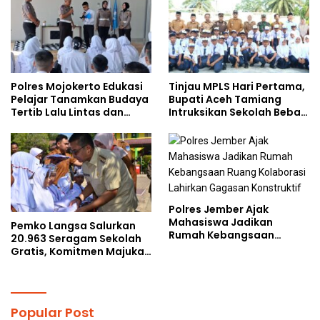
Polres Mojokerto Edukasi
Tinjau MPLS Hari Pertama,
Pelajar Tanamkan Budaya
Bupati Aceh Tamiang
Tertib Lalu Lintas dan
Intruksikan Sekolah Bebas
Cegah Perundungan
Perundungan
Polres Jember Ajak
Mahasiswa Jadikan
Pemko Langsa Salurkan
Rumah Kebangsaan
20.963 Seragam Sekolah
Ruang Kolaborasi Lahirkan
Gratis, Komitmen Majukan
Gagasan Konstruktif
Pendidikan
Popular Post