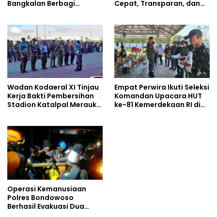
Bangkalan Berbagi
Cepat, Transparan, dan
Kebaikan Lewat Jumat
Humanis
Berkah di Masjid Syekh
Ahmad Ibrahim
Wadan Kodaeral XI Tinjau
Empat Perwira Ikuti Seleksi
Kerja Bakti Pembersihan
Komandan Upacara HUT
Stadion Katalpal Merauke,
ke-81 Kemerdekaan RI di
Jelang Upacara HUT Ke-81
Papua Selatan
Kemerdekaan RI
Operasi Kemanusiaan
Polres Bondowoso
Berhasil Evakuasi Dua
Jenazah di Gunung