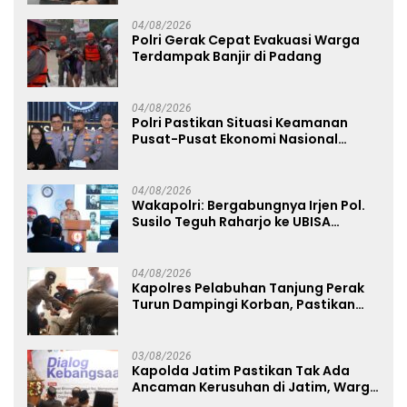
04/08/2026
Polri Gerak Cepat Evakuasi Warga
Terdampak Banjir di Padang
04/08/2026
Polri Pastikan Situasi Keamanan
Pusat-Pusat Ekonomi Nasional
Tetap Kondusif
04/08/2026
Wakapolri: Bergabungnya Irjen Pol.
Susilo Teguh Raharjo ke UBISA
Perkuat Jejaring Nasional Pusat
Studi Kepolisian
04/08/2026
Kapolres Pelabuhan Tanjung Perak
Turun Dampingi Korban, Pastikan
Penanganan Kebakaran KM Mutiara
Sentosa 2 Berjalan Maksimal
03/08/2026
Kapolda Jatim Pastikan Tak Ada
Ancaman Kerusuhan di Jatim, Warga
Diminta Tak Percaya Hoaks