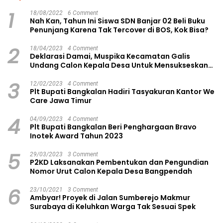
1
18/08/2022
6 Comment
Nah Kan, Tahun Ini Siswa SDN Banjar 02 Beli Buku
Penunjang Karena Tak Tercover di BOS, Kok Bisa?
2
18/04/2023
4 Comment
Deklarasi Damai, Muspika Kecamatan Galis
Undang Calon Kepala Desa Untuk Mensukseskan
Pilkades Aman dan Damai
3
12/02/2023
4 Comment
Plt Bupati Bangkalan Hadiri Tasyakuran Kantor We
Care Jawa Timur
4
04/09/2023
4 Comment
Plt Bupati Bangkalan Beri Penghargaan Bravo
Inotek Award Tahun 2023
5
29/03/2023
3 Comment
P2KD Laksanakan Pembentukan dan Pengundian
Nomor Urut Calon Kepala Desa Bangpendah
6
23/10/2021
3 Comment
Ambyar! Proyek di Jalan Sumberejo Makmur
Surabaya di Keluhkan Warga Tak Sesuai Spek