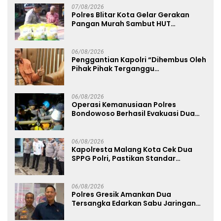
07/08/2026
Polres Blitar Kota Gelar Gerakan
Pangan Murah Sambut HUT
Kemerdekaan RI ke-81
06/08/2026
Penggantian Kapolri “Dihembus Oleh
Pihak Pihak Terganggu
Kenyamanannya”
06/08/2026
Operasi Kemanusiaan Polres
Bondowoso Berhasil Evakuasi Dua
Jenazah di Gunung Piramid
06/08/2026
Kapolresta Malang Kota Cek Dua
SPPG Polri, Pastikan Standar
Pemenuhan Gizi dan Pengelolaan
Limbah Berjalan Optimal
06/08/2026
Polres Gresik Amankan Dua
Tersangka Edarkan Sabu Jaringan
Bangkalan