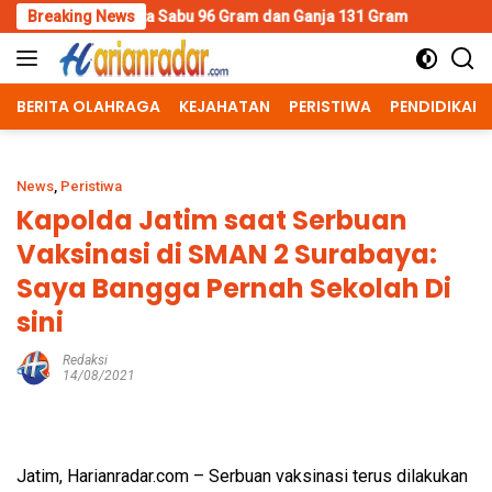
Skip
Sabu 96 Gram dan Ganja 131 Gram
Breaking News
Wujud Polisi Humanis, Ka
to
content
BERITA OLAHRAGA
KEJAHATAN
PERISTIWA
PENDIDIKAN
News
,
Peristiwa
Kapolda Jatim saat Serbuan
Vaksinasi di SMAN 2 Surabaya:
Saya Bangga Pernah Sekolah Di
sini
Redaksi
14/08/2021
Jatim, Harianradar.com – Serbuan vaksinasi terus dilakukan