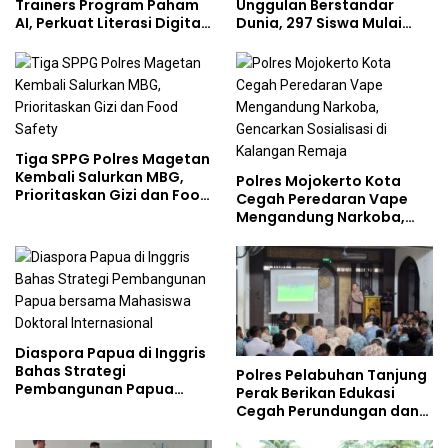
Trainers Program Paham
Unggulan Berstandar
AI, Perkuat Literasi Digital
Dunia, 297 Siswa Mulai
Pelajar
Tempati Kampus
Tiga SPPG Polres Magetan
Kembali Salurkan MBG,
Polres Mojokerto Kota
Prioritaskan Gizi dan Food
Cegah Peredaran Vape
Safety
Mengandung Narkoba,
Gencarkan Sosialisasi di
Kalangan Remaja
Diaspora Papua di Inggris
Bahas Strategi
Polres Pelabuhan Tanjung
Pembangunan Papua
Perak Berikan Edukasi
bersama Mahasiswa
Cegah Perundungan dan
Doktoral Internasional
Bijak Bermedia Sosial
kepada Pelajar MPLS