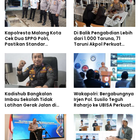
Kapolresta Malang Kota
Di Balik Pengabdian Lebih
Cek Dua SPPG Polri,
dari 1.000 Taruna, 71
Pastikan Standar
Taruni Akpol Perkuat
Pemenuhan Gizi dan
Pembentukan Karakter
Pengelolaan Limbah
Siswa Sekolah Rakyat
Berjalan Optimal
Kadishub Bangkalan
Wakapolri: Bergabungnya
Imbau Sekolah Tidak
Irjen Pol. Susilo Teguh
Latihan Gerak Jalan di
Raharjo ke UBISA Perkuat
Jalan Raya
Jejaring Nasional Pusat
Studi Kepolisian