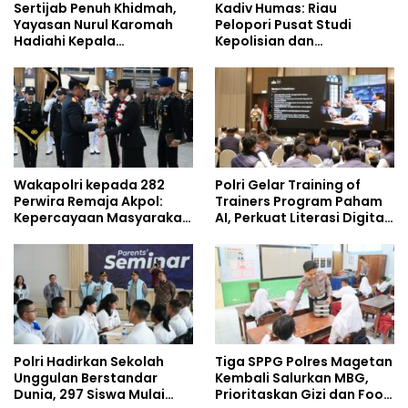
Sertijab Penuh Khidmah,
Kadiv Humas: Riau
Yayasan Nurul Karomah
Pelopori Pusat Studi
Hadiahi Kepala
Kepolisian dan
Demisioner Voucher
Lingkungan, Green
Umrah
Policing Masuki Babak
Baru
Wakapolri kepada 282
Polri Gelar Training of
Perwira Remaja Akpol:
Trainers Program Paham
Kepercayaan Masyarakat
AI, Perkuat Literasi Digital
Dibangun dari Integritas
Pelajar
Polri Hadirkan Sekolah
Tiga SPPG Polres Magetan
Unggulan Berstandar
Kembali Salurkan MBG,
Dunia, 297 Siswa Mulai
Prioritaskan Gizi dan Food