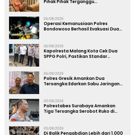
Pihak Pihak Terganggu
Kenyamanannya”
06/08/2026
Operasi Kemanusiaan Polres
Bondowoso Berhasil Evakuasi Dua
Jenazah di Gunung Piramid
06/08/2026
Kapolresta Malang Kota Cek Dua
SPPG Polri, Pastikan Standar
Pemenuhan Gizi dan Pengelolaan
Limbah Berjalan Optimal
06/08/2026
Polres Gresik Amankan Dua
Tersangka Edarkan Sabu Jaringan
Bangkalan
05/08/2026
Polrestabes Surabaya Amankan
Tiga Tersangka Serobot Ruko di
Ngagel
05/08/2026
Di Balik Pengabdian Lebih dari 1.000