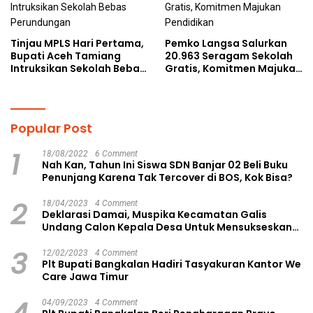
Tinjau MPLS Hari Pertama,
Pemko Langsa Salurkan
Bupati Aceh Tamiang
20.963 Seragam Sekolah
Intruksikan Sekolah Bebas
Gratis, Komitmen Majukan
Perundungan
Pendidikan
Popular Post
1
18/08/2022
6 Comment
Nah Kan, Tahun Ini Siswa SDN Banjar 02 Beli Buku
Penunjang Karena Tak Tercover di BOS, Kok Bisa?
2
18/04/2023
4 Comment
Deklarasi Damai, Muspika Kecamatan Galis
Undang Calon Kepala Desa Untuk Mensukseskan
Pilkades Aman dan Damai
3
12/02/2023
4 Comment
Plt Bupati Bangkalan Hadiri Tasyakuran Kantor We
Care Jawa Timur
04/09/2023
4 Comment