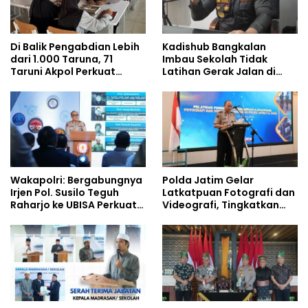
Di Balik Pengabdian Lebih
Kadishub Bangkalan
dari 1.000 Taruna, 71
Imbau Sekolah Tidak
Taruni Akpol Perkuat
Latihan Gerak Jalan di
Pembentukan Karakter
Jalan Raya
Siswa Sekolah Rakyat
Wakapolri: Bergabungnya
Polda Jatim Gelar
Irjen Pol. Susilo Teguh
Latkatpuan Fotografi dan
Raharjo ke UBISA Perkuat
Videografi, Tingkatkan
Jejaring Nasional Pusat
Kompetensi Personel di
Studi Kepolisian
Era Digital