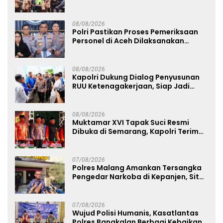
Masyarakat
08/08/2026
Polri Pastikan Proses Pemeriksaan
Personel di Aceh Dilaksanakan
Secara Profesional dan Transparan
08/08/2026
Kapolri Dukung Dialog Penyusunan
RUU Ketenagakerjaan, Siap Jadi
Jembatan Aspirasi Buruh
08/08/2026
Muktamar XVI Tapak Suci Resmi
Dibuka di Semarang, Kapolri Terima
Anugerah Anggota Kehormatan
07/08/2026
Polres Malang Amankan Tersangka
Pengedar Narkoba di Kepanjen, Sita
Sabu 96 Gram dan Ganja 131 Gram
07/08/2026
Wujud Polisi Humanis, Kasatlantas
Polres Bangkalan Berbagi Kebaikan