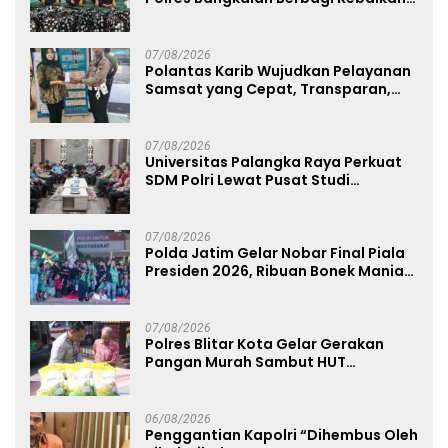
Lewat Jumat Berkah di Masjid Syekh
Ahmad Ibrahim
07/08/2026
Polantas Karib Wujudkan Pelayanan
Samsat yang Cepat, Transparan,
dan Humanis
07/08/2026
Universitas Palangka Raya Perkuat
SDM Polri Lewat Pusat Studi
Kepolisian
07/08/2026
Polda Jatim Gelar Nobar Final Piala
Presiden 2026, Ribuan Bonek Mania
Dukung Persebaya dari Lapangan
Mapolda
07/08/2026
Polres Blitar Kota Gelar Gerakan
Pangan Murah Sambut HUT
Kemerdekaan RI ke-81
06/08/2026
Penggantian Kapolri “Dihembus Oleh