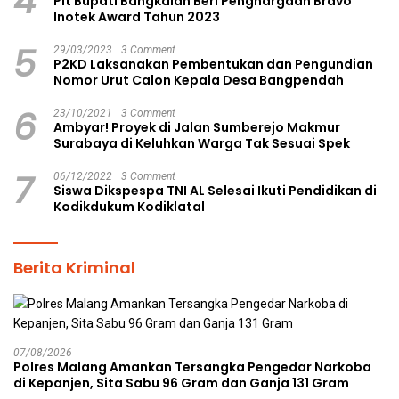
4
Plt Bupati Bangkalan Beri Penghargaan Bravo
Inotek Award Tahun 2023
5
29/03/2023
3 Comment
P2KD Laksanakan Pembentukan dan Pengundian
Nomor Urut Calon Kepala Desa Bangpendah
6
23/10/2021
3 Comment
Ambyar! Proyek di Jalan Sumberejo Makmur
Surabaya di Keluhkan Warga Tak Sesuai Spek
7
06/12/2022
3 Comment
Siswa Dikspespa TNI AL Selesai Ikuti Pendidikan di
Kodikdukum Kodiklatal
Berita Kriminal
07/08/2026
Polres Malang Amankan Tersangka Pengedar Narkoba
di Kepanjen, Sita Sabu 96 Gram dan Ganja 131 Gram