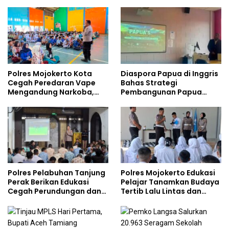
Tempati Kampus
Safety
Polres Mojokerto Kota
Diaspora Papua di Inggris
Cegah Peredaran Vape
Bahas Strategi
Mengandung Narkoba,
Pembangunan Papua
Gencarkan Sosialisasi di
bersama Mahasiswa
Kalangan Remaja
Doktoral Internasional
Polres Pelabuhan Tanjung
Polres Mojokerto Edukasi
Perak Berikan Edukasi
Pelajar Tanamkan Budaya
Cegah Perundungan dan
Tertib Lalu Lintas dan
Bijak Bermedia Sosial
Cegah Perundungan
kepada Pelajar MPLS