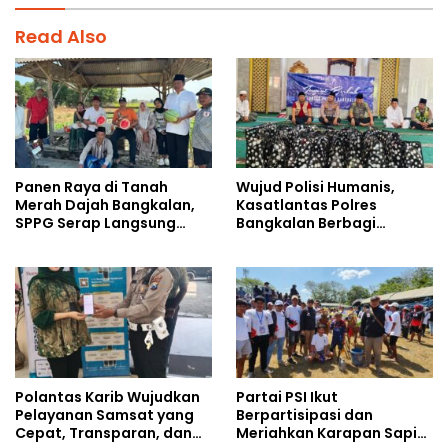
Read Also
Panen Raya di Tanah
Wujud Polisi Humanis,
Merah Dajah Bangkalan,
Kasatlantas Polres
SPPG Serap Langsung
Bangkalan Berbagi
Hasil Tani Petani
Kebaikan Lewat Jumat
Berkah di Masjid Syekh
Ahmad Ibrahim
Polantas Karib Wujudkan
Partai PSI Ikut
Pelayanan Samsat yang
Berpartisipasi dan
Cepat, Transparan, dan
Meriahkan Karapan Sapi