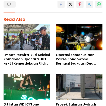
Read Also
Empat Perwira Ikuti Seleksi
Operasi Kemanusiaan
Komandan Upacara HUT
Polres Bondowoso
ke-81 Kemerdekaan RI di
Berhasil Evakuasi Dua
Papua Selatan
Jenazah di Gunung
Piramid
DJ Intan WD ICYtone
Proyek Saluran U-ditch