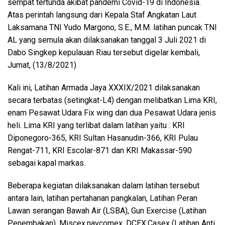
sempat tertunda akibat pandemi Covid-19 di Indonesia.
Atas perintah langsung dari Kepala Staf Angkatan Laut
Laksamana TNI Yudo Margono, S.E., M.M. latihan puncak TNI
AL yang semula akan dilaksanakan tanggal 3 Juli 2021 di
Dabo Singkep kepulauan Riau tersebut digelar kembali,
Jumat, (13/8/2021)
Kali ini, Latihan Armada Jaya XXXIX/2021 dilaksanakan
secara terbatas (setingkat-L4) dengan melibatkan Lima KRI,
enam Pesawat Udara Fix wing dan dua Pesawat Udara jenis
heli. Lima KRI yang terlibat dalam latihan yaitu : KRI
Diponegoro-365, KRI Sultan Hasanudin-366, KRI Pulau
Rengat-711, KRI Escolar-871 dan KRI Makassar-590
sebagai kapal markas.
Beberapa kegiatan dilaksanakan dalam latihan tersebut
antara lain, latihan pertahanan pangkalan, Latihan Peran
Lawan serangan Bawah Air (LSBA), Gun Exercise (Latihan
Penembakan), Miscex,navcomex, DCEX,Casex (Latihan Anti