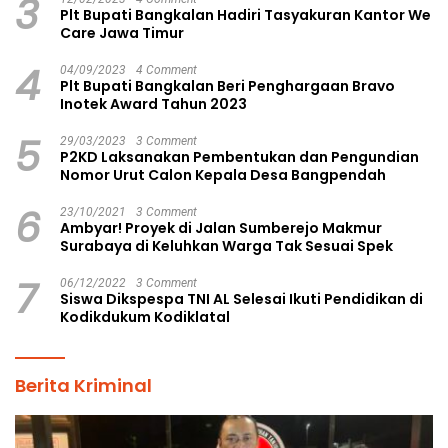
3
Plt Bupati Bangkalan Hadiri Tasyakuran Kantor We
Care Jawa Timur
4
04/09/2023
4 Comment
Plt Bupati Bangkalan Beri Penghargaan Bravo
Inotek Award Tahun 2023
5
29/03/2023
3 Comment
P2KD Laksanakan Pembentukan dan Pengundian
Nomor Urut Calon Kepala Desa Bangpendah
6
23/10/2021
3 Comment
Ambyar! Proyek di Jalan Sumberejo Makmur
Surabaya di Keluhkan Warga Tak Sesuai Spek
7
06/12/2022
3 Comment
Siswa Dikspespa TNI AL Selesai Ikuti Pendidikan di
Kodikdukum Kodiklatal
Berita Kriminal