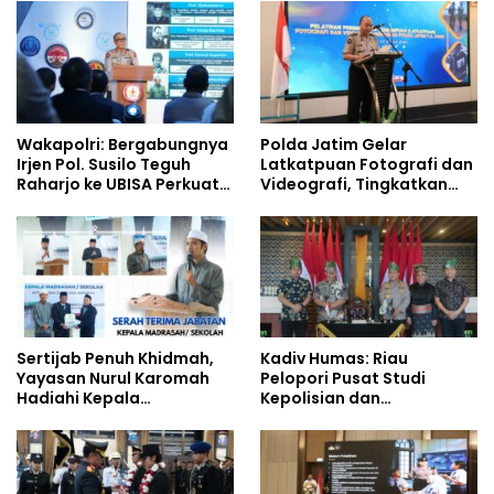
Siswa Sekolah Rakyat
Wakapolri: Bergabungnya
Polda Jatim Gelar
Irjen Pol. Susilo Teguh
Latkatpuan Fotografi dan
Raharjo ke UBISA Perkuat
Videografi, Tingkatkan
Jejaring Nasional Pusat
Kompetensi Personel di
Studi Kepolisian
Era Digital
Sertijab Penuh Khidmah,
Kadiv Humas: Riau
Yayasan Nurul Karomah
Pelopori Pusat Studi
Hadiahi Kepala
Kepolisian dan
Demisioner Voucher
Lingkungan, Green
Umrah
Policing Masuki Babak
Baru