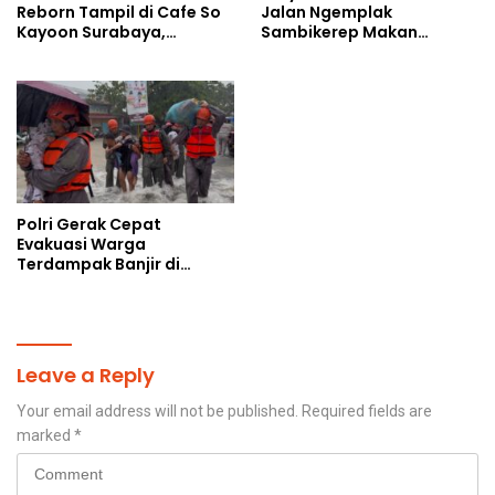
Reborn Tampil di Cafe So
Jalan Ngemplak
Kayoon Surabaya,
Sambikerep Makan
Suasana Malam Makin
Korban, Uang Rakyat
Meriah
Digelontorkan Bukan
untuk Perangkap Maut
Warga
Polri Gerak Cepat
Evakuasi Warga
Terdampak Banjir di
Padang
Leave a Reply
Your email address will not be published.
Required fields are
marked
*