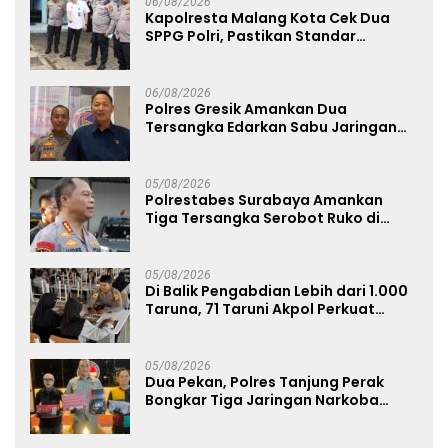
06/08/2026
Kapolresta Malang Kota Cek Dua
SPPG Polri, Pastikan Standar
Pemenuhan Gizi dan Pengelolaan
Limbah Berjalan Optimal
06/08/2026
Polres Gresik Amankan Dua
Tersangka Edarkan Sabu Jaringan
Bangkalan
05/08/2026
Polrestabes Surabaya Amankan
Tiga Tersangka Serobot Ruko di
Ngagel
05/08/2026
Di Balik Pengabdian Lebih dari 1.000
Taruna, 71 Taruni Akpol Perkuat
Pembentukan Karakter Siswa
Sekolah Rakyat
05/08/2026
Dua Pekan, Polres Tanjung Perak
Bongkar Tiga Jaringan Narkoba
22,76 Gram Sabu dan Pil Ekstasi