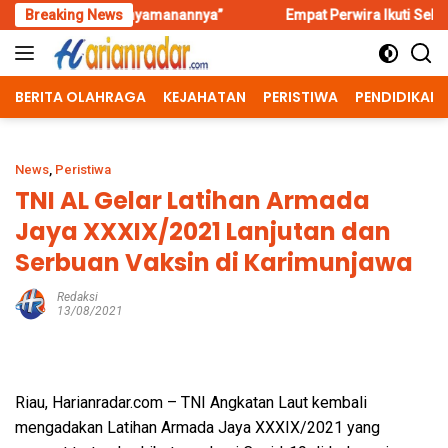
Skip
enyamanannya”
Breaking News
Empat Perwira Ikuti Seleksi Komandan Upaca
to
content
BERITA OLAHRAGA
KEJAHATAN
PERISTIWA
PENDIDIKAN
News
,
Peristiwa
TNI AL Gelar Latihan Armada
Jaya XXXIX/2021 Lanjutan dan
Serbuan Vaksin di Karimunjawa
Redaksi
13/08/2021
Riau, Harianradar.com – TNI Angkatan Laut kembali
mengadakan Latihan Armada Jaya XXXIX/2021 yang