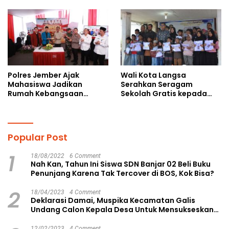
Perundungan
Pendidikan
Polres Jember Ajak
Wali Kota Langsa
Mahasiswa Jadikan
Serahkan Seragam
Rumah Kebangsaan
Sekolah Gratis kepada
Ruang Kolaborasi Lahirkan
Anak Yatim Piatu di
Gagasan Konstruktif
Langsa Kota
Popular Post
1
18/08/2022
6 Comment
Nah Kan, Tahun Ini Siswa SDN Banjar 02 Beli Buku
Penunjang Karena Tak Tercover di BOS, Kok Bisa?
2
18/04/2023
4 Comment
Deklarasi Damai, Muspika Kecamatan Galis
Undang Calon Kepala Desa Untuk Mensukseskan
Pilkades Aman dan Damai
12/02/2023
4 Comment