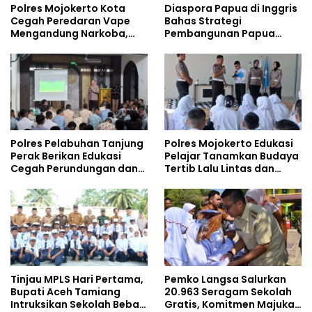
Polres Mojokerto Kota
Diaspora Papua di Inggris
Cegah Peredaran Vape
Bahas Strategi
Mengandung Narkoba,
Pembangunan Papua
Gencarkan Sosialisasi di
bersama Mahasiswa
Kalangan Remaja
Doktoral Internasional
Polres Pelabuhan Tanjung
Polres Mojokerto Edukasi
Perak Berikan Edukasi
Pelajar Tanamkan Budaya
Cegah Perundungan dan
Tertib Lalu Lintas dan
Bijak Bermedia Sosial
Cegah Perundungan
kepada Pelajar MPLS
Tinjau MPLS Hari Pertama,
Pemko Langsa Salurkan
Bupati Aceh Tamiang
20.963 Seragam Sekolah
Intruksikan Sekolah Bebas
Gratis, Komitmen Majukan