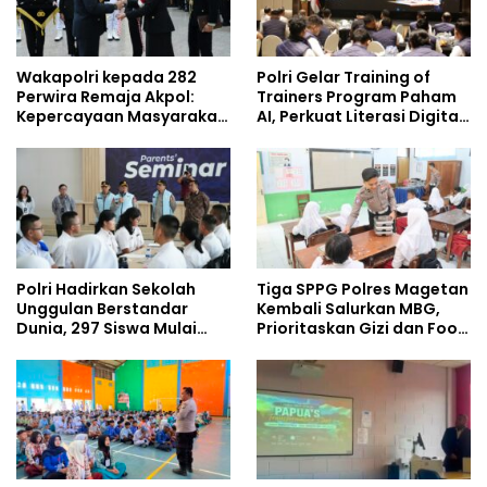
Wakapolri kepada 282
Polri Gelar Training of
Perwira Remaja Akpol:
Trainers Program Paham
Kepercayaan Masyarakat
AI, Perkuat Literasi Digital
Dibangun dari Integritas
Pelajar
Polri Hadirkan Sekolah
Tiga SPPG Polres Magetan
Unggulan Berstandar
Kembali Salurkan MBG,
Dunia, 297 Siswa Mulai
Prioritaskan Gizi dan Food
Tempati Kampus
Safety