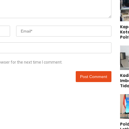
Kap
Kot
Polr
Sta
Gizi
Pen
Ber
owser for the next time I comment.
Kad
Imb
Tid
Jala
Pol