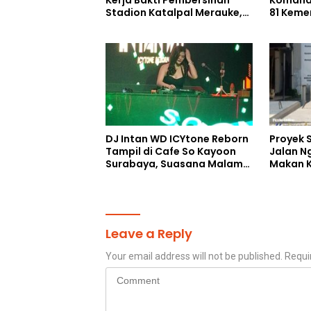
Kerja Bakti Pembersihan
Komand
Stadion Katalpal Merauke,
81 Keme
Jelang Upacara HUT Ke-81
Selatan
Kemerdekaan RI
DJ Intan WD ICYtone Reborn
Proyek 
Tampil di Cafe So Kayoon
Jalan N
Surabaya, Suasana Malam
Makan K
Makin Meriah
Digelon
Perang
Leave a Reply
Your email address will not be published.
Requi