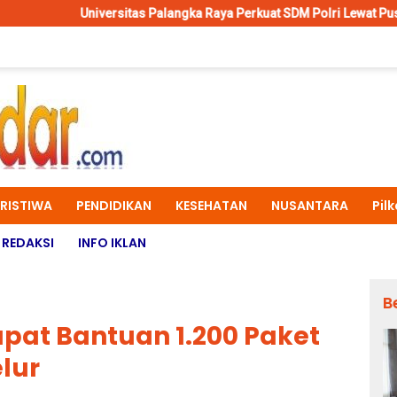
sitas Palangka Raya Perkuat SDM Polri Lewat Pusat Studi Kepolisian
ERISTIWA
PENDIDIKAN
KESEHATAN
NUSANTARA
Pil
REDAKSI
INFO IKLAN
B
apat Bantuan 1.200 Paket
elur