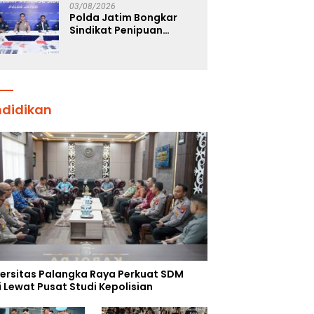
Sentosa II
03/08/2026
Polda Jatim Bongkar
Sindikat Penipuan
Online Emas Murah, Lima
Tersangka Diantaranya
Warga Binaan Lapas
Diamankan
ndidikan
versitas Palangka Raya Perkuat SDM
i Lewat Pusat Studi Kepolisian