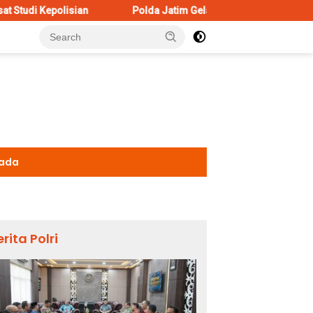
Polda Jatim Gelar Nobar Final Piala Presiden 2026, Ribua
kada
erita Polri