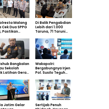
olresta Malang
Di Balik Pengabdian
a Cek Dua SPPG
Lebih dari 1.000
i, Pastikan
Taruna, 71 Taruni
ndar Pemenuhan
Akpol Perkuat
 dan
Pembentukan
gelolaan Limbah
Karakter Siswa
jalan Optimal
Sekolah Rakyat
ishub Bangkalan
Wakapolri:
au Sekolah
Bergabungnya Irjen
ak Latihan Gerak
Pol. Susilo Teguh
n di Jalan Raya
Raharjo ke UBISA
Perkuat Jejaring
Nasional Pusat
Studi Kepolisian
da Jatim Gelar
Sertijab Penuh