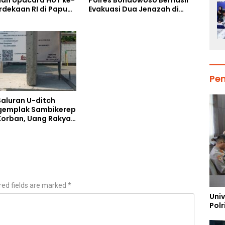
an Upacara HUT ke-
Polres Bondowoso Berhasil
rdekaan RI di Papua
Evakuasi Dua Jenazah di
Gunung Piramid
Pe
Saluran U-ditch
gemplak Sambikerep
orban, Uang Rakyat
torkan Bukan untuk
kap Maut Warga
red fields are marked
*
Uni
Polr