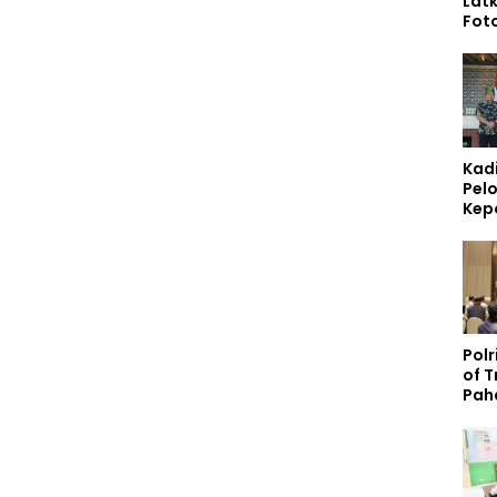
Lat
Fot
Vide
Tin
Kom
Pers
Digi
Kad
Pelo
Kep
Lin
Poli
Bab
Polr
of 
Pah
Lite
Pela