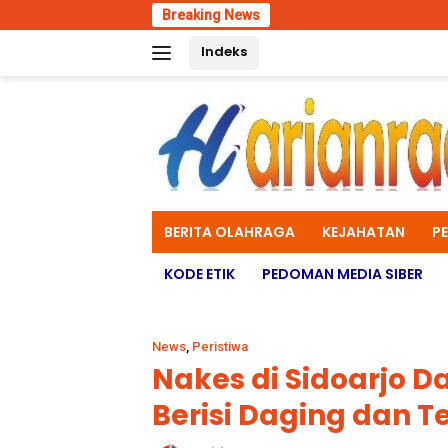
Skip
Breaking News
Univer
to
Indeks
content
BERITA OLAHRAGA
KEJAHATAN
P
KODE ETIK
PEDOMAN MEDIA SIBER
News
,
Peristiwa
Nakes di Sidoarjo D
Berisi Daging dan T