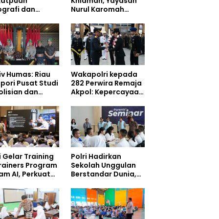
katpuan
Khidmah, Yayasan
ografi dan
Nurul Karomah
ografi,
Hadiahi Kepala
gkatkan
Demisioner Voucher
petensi
Umrah
onel di Era
tal
iv Humas: Riau
Wakapolri kepada
pori Pusat Studi
282 Perwira Remaja
olisian dan
Akpol: Kepercayaan
gkungan, Green
Masyarakat
cing Masuki
Dibangun dari
ak Baru
Integritas
i Gelar Training
Polri Hadirkan
Trainers Program
Sekolah Unggulan
am AI, Perkuat
Berstandar Dunia,
rasi Digital
297 Siswa Mulai
jar
Tempati Kampus