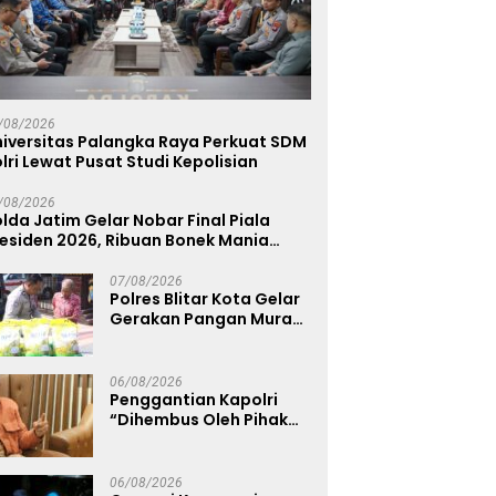
/08/2026
niversitas Palangka Raya Perkuat SDM
lri Lewat Pusat Studi Kepolisian
/08/2026
lda Jatim Gelar Nobar Final Piala
residen 2026, Ribuan Bonek Mania
ukung Persebaya dari Lapangan
apolda
07/08/2026
Polres Blitar Kota Gelar
Gerakan Pangan Murah
Sambut HUT
Kemerdekaan RI ke-81
06/08/2026
Penggantian Kapolri
“Dihembus Oleh Pihak
Pihak Terganggu
Kenyamanannya”
06/08/2026