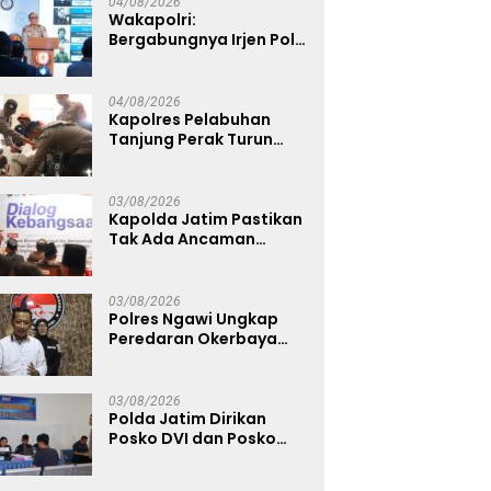
04/08/2026
Wakapolri:
Bergabungnya Irjen Pol.
Susilo Teguh Raharjo ke
UBISA Perkuat Jejaring
Nasional Pusat Studi
04/08/2026
Kepolisian
Kapolres Pelabuhan
Tanjung Perak Turun
Dampingi Korban,
Pastikan Penanganan
Kebakaran KM Mutiara
03/08/2026
Sentosa 2 Berjalan
Kapolda Jatim Pastikan
Maksimal
Tak Ada Ancaman
Kerusuhan di Jatim,
Warga Diminta Tak
Percaya Hoaks
03/08/2026
Polres Ngawi Ungkap
Peredaran Okerbaya
Amankan 2 Tersangka
03/08/2026
Polda Jatim Dirikan
Posko DVI dan Posko
Darurat Tangani
Tragedi KMP Mutiara