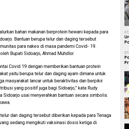
 salurkan bahan makanan berprotein hewani kepada para
07
U
oarjo. Bantuan berupa telur dan daging tersebut
Po
munitas para nakes di masa pandemi Covid- 19.
07
 oleh Bupati Sidoarjo, Ahmad Muhdlor.
Po
P
rantai Covid 19 dengan memberikan bantuan protein
D
M
kat yaitu berupa telur dan daging ayam dimana untuk
 masyarakat lancar untuk beraktivitas dan berpikir
ribusi yang positif juga bagi Sidoarjo,” kata Rudy
a Sidoarjo usai menyerahkan bantuan secara simbolis.
bawa.
telur dan daging tersebut diberikan kepada para Tenaga
yang sedang mengikuti vaksinasi dosis ketiga di