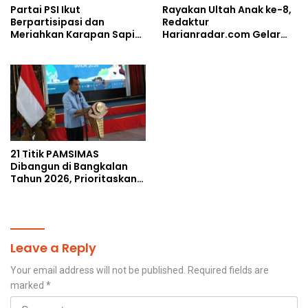
Partai PSI Ikut
Rayakan Ultah Anak ke-8,
Berpartisipasi dan
Redaktur
Meriahkan Karapan Sapi
Harianradar.com Gelar
Piala AHY
Doa Bersama dan
Santunan Anak Yatim
21 Titik PAMSIMAS
Dibangun di Bangkalan
Tahun 2026, Prioritaskan
Wilayah Rawan
Kekeringan
Leave a Reply
Your email address will not be published.
Required fields are
marked
*