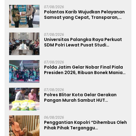
Ahmad Ibrahim
07/08/2026
Polantas Karib Wujudkan Pelayanan
Samsat yang Cepat, Transparan,
dan Humanis
07/08/2026
Universitas Palangka Raya Perkuat
SDM Polri Lewat Pusat Studi
Kepolisian
07/08/2026
Polda Jatim Gelar Nobar Final Piala
Presiden 2026, Ribuan Bonek Mania
Dukung Persebaya dari Lapangan
Mapolda
07/08/2026
Polres Blitar Kota Gelar Gerakan
Pangan Murah Sambut HUT
Kemerdekaan RI ke-81
06/08/2026
Penggantian Kapolri “Dihembus Oleh
Pihak Pihak Terganggu
Kenyamanannya”