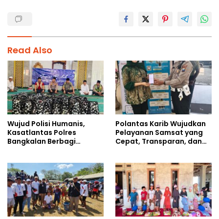
Read Also
Wujud Polisi Humanis,
Polantas Karib Wujudkan
Kasatlantas Polres
Pelayanan Samsat yang
Bangkalan Berbagi
Cepat, Transparan, dan
Kebaikan Lewat Jumat
Humanis
Berkah di Masjid Syekh
Ahmad Ibrahim