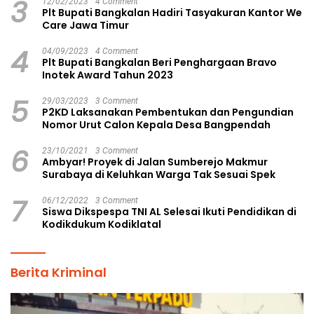
3
12/02/2023
4 Comment
Plt Bupati Bangkalan Hadiri Tasyakuran Kantor We
Care Jawa Timur
4
04/09/2023
4 Comment
Plt Bupati Bangkalan Beri Penghargaan Bravo
Inotek Award Tahun 2023
5
29/03/2023
3 Comment
P2KD Laksanakan Pembentukan dan Pengundian
Nomor Urut Calon Kepala Desa Bangpendah
6
23/10/2021
3 Comment
Ambyar! Proyek di Jalan Sumberejo Makmur
Surabaya di Keluhkan Warga Tak Sesuai Spek
7
06/12/2022
3 Comment
Siswa Dikspespa TNI AL Selesai Ikuti Pendidikan di
Kodikdukum Kodiklatal
Berita Kriminal