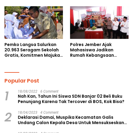
Cegah Perundungan
Perundungan
Pemko Langsa Salurkan
Polres Jember Ajak
20.963 Seragam Sekolah
Mahasiswa Jadikan
Gratis, Komitmen Majukan
Rumah Kebangsaan
Pendidikan
Ruang Kolaborasi Lahirkan
Gagasan Konstruktif
Popular Post
1
18/08/2022
6 Comment
Nah Kan, Tahun Ini Siswa SDN Banjar 02 Beli Buku
Penunjang Karena Tak Tercover di BOS, Kok Bisa?
2
18/04/2023
4 Comment
Deklarasi Damai, Muspika Kecamatan Galis
Undang Calon Kepala Desa Untuk Mensukseskan
Pilkades Aman dan Damai