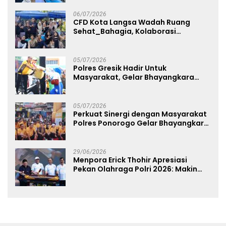
Free Day Makassar
06/07/2026
CFD Kota Langsa Wadah Ruang
Sehat_Bahagia, Kolaborasi
Panggung UMKM Bersama
Dekranasda Gerakan Ekonomi Lokal
05/07/2026
Polres Gresik Hadir Untuk
Masyarakat, Gelar Bhayangkara
Fest 2026 Pererat Kebersamaan
05/07/2026
Perkuat Sinergi dengan Masyarakat
Polres Ponorogo Gelar Bhayangkara
Run 2026 Diikuti 1.500 Pelari
29/06/2026
Menpora Erick Thohir Apresiasi
Pekan Olahraga Polri 2026: Makin
Banyak Event Olahraga, Makin Baik
untuk Bangsa