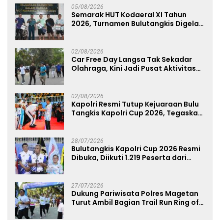
05/08/2026
Semarak HUT Kodaeral XI Tahun
2026, Turnamen Bulutangkis Digelar
untuk Cetak Atlet Berprestasi dan
Perkuat Soliditas Prajurit
02/08/2026
Car Free Day Langsa Tak Sekadar
Olahraga, Kini Jadi Pusat Aktivitas
dan Pelayanan Publik
02/08/2026
Kapolri Resmi Tutup Kejuaraan Bulu
Tangkis Kapolri Cup 2026, Tegaskan
Komitmen Polri Dukung Prestasi
Atlet Nasional
28/07/2026
Bulutangkis Kapolri Cup 2026 Resmi
Dibuka, Diikuti 1.219 Peserta dari
Kategori Umum, Polri, dan Difabel
27/07/2026
Dukung Pariwisata Polres Magetan
Turut Ambil Bagian Trail Run Ring of
Lawu 2026