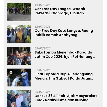
19/07/2026
Car Free Day Langsa, Wadah
Rekreasi, Olahraga, Hiburan,
Layanan Publik, dan Penguatan
UMKM
12/07/2026
Car Free Day Kota Langsa, Ruang
Publik Ramah Anak yang
Menggerakkan UMKM dan Layanan
Publik
08/07/2026
Buka Lomba Menembak Kapolda
Jatim Cup 2026, Irjen Pol Nanang
Avianto Tekankan Profesionalisme
Penggunaan Senjata Api
07/07/2026
Final Kapolda Cup 4 Berlangsung
Meriah, Tim Gabsat Polda Jatim
Angkat Trofi Juara
06/07/2026
Densus 88 AT Polri Ajak Masyarakat
Tolak Radikalisme dan Bullying
melalui Kampanye Edukasi di Car