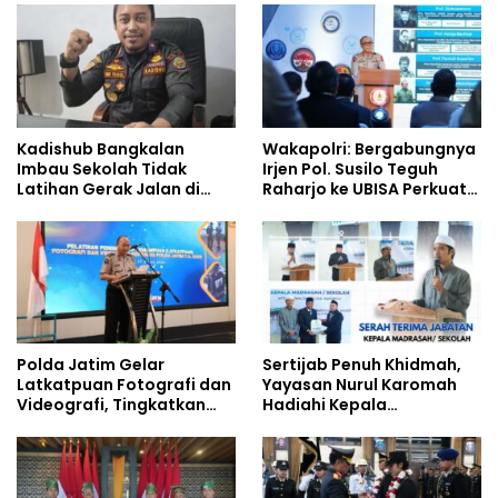
Pengelolaan Limbah
Siswa Sekolah Rakyat
Berjalan Optimal
Kadishub Bangkalan
Wakapolri: Bergabungnya
Imbau Sekolah Tidak
Irjen Pol. Susilo Teguh
Latihan Gerak Jalan di
Raharjo ke UBISA Perkuat
Jalan Raya
Jejaring Nasional Pusat
Studi Kepolisian
Polda Jatim Gelar
Sertijab Penuh Khidmah,
Latkatpuan Fotografi dan
Yayasan Nurul Karomah
Videografi, Tingkatkan
Hadiahi Kepala
Kompetensi Personel di
Demisioner Voucher
Era Digital
Umrah