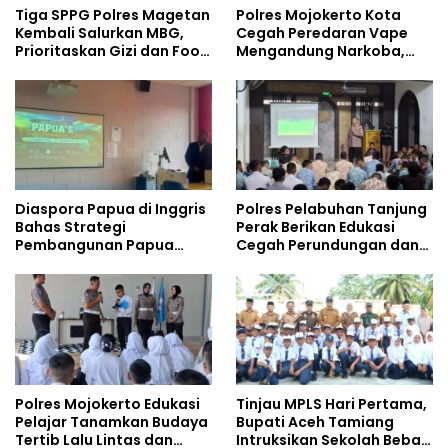
Tiga SPPG Polres Magetan
Polres Mojokerto Kota
Kembali Salurkan MBG,
Cegah Peredaran Vape
Prioritaskan Gizi dan Food
Mengandung Narkoba,
Safety
Gencarkan Sosialisasi di
Kalangan Remaja
Diaspora Papua di Inggris
Polres Pelabuhan Tanjung
Bahas Strategi
Perak Berikan Edukasi
Pembangunan Papua
Cegah Perundungan dan
bersama Mahasiswa
Bijak Bermedia Sosial
Doktoral Internasional
kepada Pelajar MPLS
Polres Mojokerto Edukasi
Tinjau MPLS Hari Pertama,
Pelajar Tanamkan Budaya
Bupati Aceh Tamiang
Tertib Lalu Lintas dan
Intruksikan Sekolah Bebas