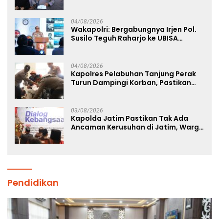
Tetap Kondusif
04/08/2026
Wakapolri: Bergabungnya Irjen Pol.
Susilo Teguh Raharjo ke UBISA
Perkuat Jejaring Nasional Pusat
Studi Kepolisian
04/08/2026
Kapolres Pelabuhan Tanjung Perak
Turun Dampingi Korban, Pastikan
Penanganan Kebakaran KM Mutiara
Sentosa 2 Berjalan Maksimal
03/08/2026
Kapolda Jatim Pastikan Tak Ada
Ancaman Kerusuhan di Jatim, Warga
Diminta Tak Percaya Hoaks
Pendidikan