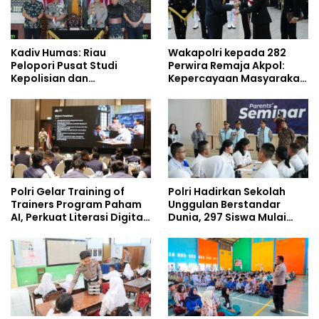
Kadiv Humas: Riau
Wakapolri kepada 282
Pelopori Pusat Studi
Perwira Remaja Akpol:
Kepolisian dan
Kepercayaan Masyarakat
Lingkungan, Green
Dibangun dari Integritas
Policing Masuki Babak
Baru
Polri Gelar Training of
Polri Hadirkan Sekolah
Trainers Program Paham
Unggulan Berstandar
AI, Perkuat Literasi Digital
Dunia, 297 Siswa Mulai
Pelajar
Tempati Kampus