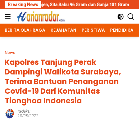
Skip
n, Sita Sabu 96 Gram dan Ganja 131 Gram
Breaking News
Wujud Polisi Hum
to
content
BERITA OLAHRAGA
KEJAHATAN
PERISTIWA
PENDIDIKAN
News
Kapolres Tanjung Perak
Dampingi Walikota Surabaya,
Terima Bantuan Penanganan
Covid-19 Dari Komunitas
Tionghoa Indonesia
Redaksi
13/08/2021