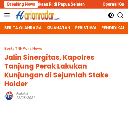
Skip
ekaan RI di Papua Selatan
Breaking News
Operasi Kemanusiaan Polres Bo
to
content
BERITA OLAHRAGA
KEJAHATAN
PERISTIWA
PENDIDIKAN
Berita TNI-Polri
,
News
Jalin Sinergitas, Kapolres
Tanjung Perak Lakukan
Kunjungan di Sejumlah Stake
Holder
Redaksi
12/08/2021