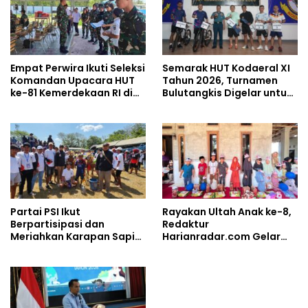
Empat Perwira Ikuti Seleksi
Semarak HUT Kodaeral XI
Komandan Upacara HUT
Tahun 2026, Turnamen
ke-81 Kemerdekaan RI di
Bulutangkis Digelar untuk
Papua Selatan
Cetak Atlet Berprestasi
dan Perkuat Soliditas
Prajurit
Partai PSI Ikut
Rayakan Ultah Anak ke-8,
Berpartisipasi dan
Redaktur
Meriahkan Karapan Sapi
Harianradar.com Gelar
Piala AHY
Doa Bersama dan
Santunan Anak Yatim