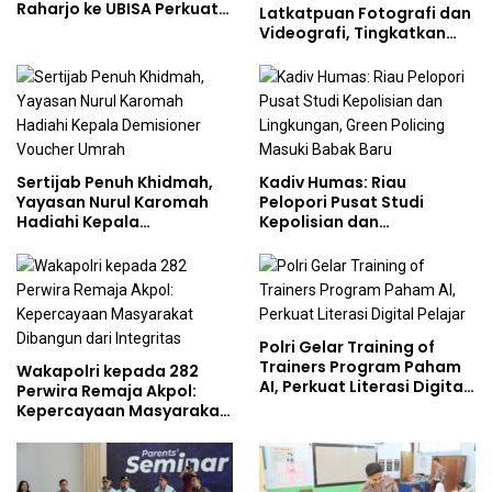
Raharjo ke UBISA Perkuat
Latkatpuan Fotografi dan
Jejaring Nasional Pusat
Videografi, Tingkatkan
Studi Kepolisian
Kompetensi Personel di
Era Digital
Sertijab Penuh Khidmah,
Kadiv Humas: Riau
Yayasan Nurul Karomah
Pelopori Pusat Studi
Hadiahi Kepala
Kepolisian dan
Demisioner Voucher
Lingkungan, Green
Umrah
Policing Masuki Babak
Baru
Polri Gelar Training of
Trainers Program Paham
Wakapolri kepada 282
AI, Perkuat Literasi Digital
Perwira Remaja Akpol:
Pelajar
Kepercayaan Masyarakat
Dibangun dari Integritas