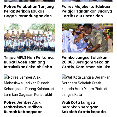
Polres Pelabuhan Tanjung
Polres Mojokerto Edukasi
Perak Berikan Edukasi
Pelajar Tanamkan Budaya
Cegah Perundungan dan
Tertib Lalu Lintas dan
Bijak Bermedia Sosial
Cegah Perundungan
kepada Pelajar MPLS
Tinjau MPLS Hari Pertama,
Pemko Langsa Salurkan
Bupati Aceh Tamiang
20.963 Seragam Sekolah
Intruksikan Sekolah Bebas
Gratis, Komitmen Majukan
Perundungan
Pendidikan
Polres Jember Ajak
Wali Kota Langsa
Mahasiswa Jadikan
Serahkan Seragam
Rumah Kebangsaan
Sekolah Gratis kepada
Ruang Kolaborasi Lahirkan
Anak Yatim Piatu di