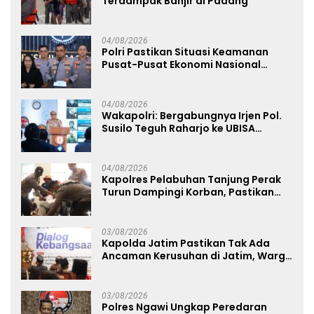
Terdampak Banjir di Padang
04/08/2026
Polri Pastikan Situasi Keamanan
Pusat-Pusat Ekonomi Nasional
Tetap Kondusif
04/08/2026
Wakapolri: Bergabungnya Irjen Pol.
Susilo Teguh Raharjo ke UBISA
Perkuat Jejaring Nasional Pusat
Studi Kepolisian
04/08/2026
Kapolres Pelabuhan Tanjung Perak
Turun Dampingi Korban, Pastikan
Penanganan Kebakaran KM Mutiara
Sentosa 2 Berjalan Maksimal
03/08/2026
Kapolda Jatim Pastikan Tak Ada
Ancaman Kerusuhan di Jatim, Warga
Diminta Tak Percaya Hoaks
03/08/2026
Polres Ngawi Ungkap Peredaran