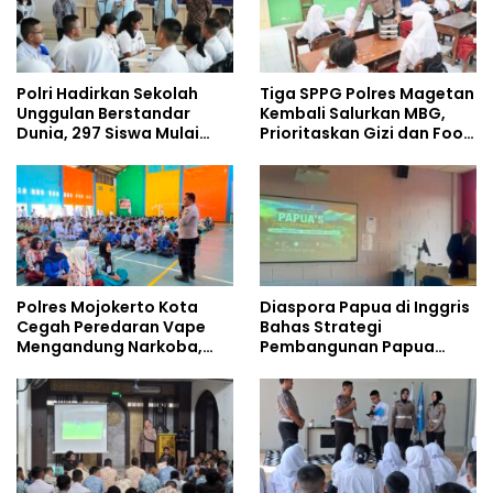
Polri Hadirkan Sekolah
Tiga SPPG Polres Magetan
Unggulan Berstandar
Kembali Salurkan MBG,
Dunia, 297 Siswa Mulai
Prioritaskan Gizi dan Food
Tempati Kampus
Safety
Polres Mojokerto Kota
Diaspora Papua di Inggris
Cegah Peredaran Vape
Bahas Strategi
Mengandung Narkoba,
Pembangunan Papua
Gencarkan Sosialisasi di
bersama Mahasiswa
Kalangan Remaja
Doktoral Internasional