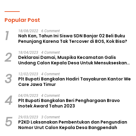
Gagasan Konstruktif
Langsa Kota
Popular Post
1
18/08/2022
6 Comment
Nah Kan, Tahun Ini Siswa SDN Banjar 02 Beli Buku
Penunjang Karena Tak Tercover di BOS, Kok Bisa?
2
18/04/2023
4 Comment
Deklarasi Damai, Muspika Kecamatan Galis
Undang Calon Kepala Desa Untuk Mensukseskan
Pilkades Aman dan Damai
3
12/02/2023
4 Comment
Plt Bupati Bangkalan Hadiri Tasyakuran Kantor We
Care Jawa Timur
4
04/09/2023
4 Comment
Plt Bupati Bangkalan Beri Penghargaan Bravo
Inotek Award Tahun 2023
5
29/03/2023
3 Comment
P2KD Laksanakan Pembentukan dan Pengundian
Nomor Urut Calon Kepala Desa Bangpendah