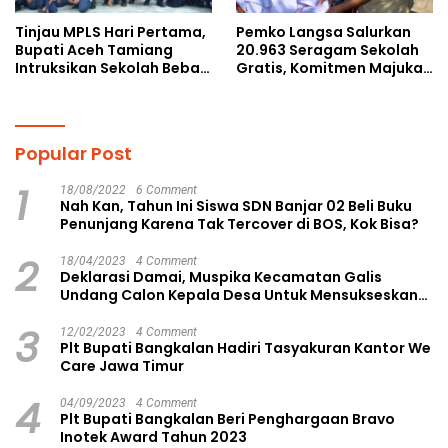
Tinjau MPLS Hari Pertama,
Pemko Langsa Salurkan
Bupati Aceh Tamiang
20.963 Seragam Sekolah
Intruksikan Sekolah Bebas
Gratis, Komitmen Majukan
Perundungan
Pendidikan
Popular Post
1
18/08/2022
6 Comment
Nah Kan, Tahun Ini Siswa SDN Banjar 02 Beli Buku
Penunjang Karena Tak Tercover di BOS, Kok Bisa?
2
18/04/2023
4 Comment
Deklarasi Damai, Muspika Kecamatan Galis
Undang Calon Kepala Desa Untuk Mensukseskan
Pilkades Aman dan Damai
3
12/02/2023
4 Comment
Plt Bupati Bangkalan Hadiri Tasyakuran Kantor We
Care Jawa Timur
4
04/09/2023
4 Comment
Plt Bupati Bangkalan Beri Penghargaan Bravo
Inotek Award Tahun 2023