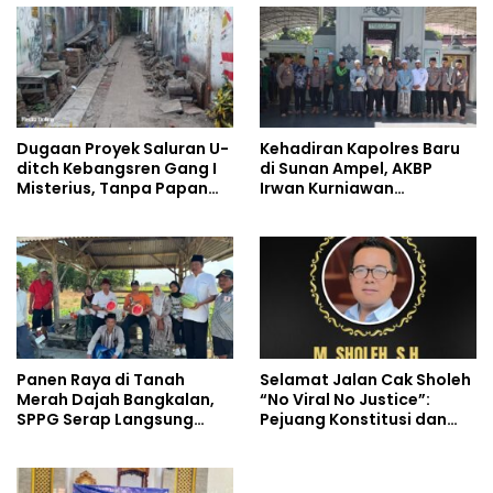
Dugaan Proyek Saluran U-
Kehadiran Kapolres Baru
ditch Kebangsren Gang I
di Sunan Ampel, AKBP
Misterius, Tanpa Papan
Irwan Kurniawan
Nama: Penunjukan
Teguhkan Sinergi Polri dan
Langsung Apa Liar?
Ulama
Panen Raya di Tanah
Selamat Jalan Cak Sholeh
Merah Dajah Bangkalan,
“No Viral No Justice”:
SPPG Serap Langsung
Pejuang Konstitusi dan
Hasil Tani Petani
Suara Rakyat Kecil