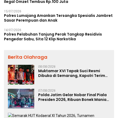
Ilegal Omzet Tembus Rp.100 Juta
15/07/2026
Polres Lumajang Amankan Tersangka Spesialis Jambret
Sasar Perempuan dan Anak
14/07/2026
Polres Pelabuhan Tanjung Perak Tangkap Residivis
Pengedar Sabu, Sita 12 Klip Narkotika
Berita Olahraga
08/08/2026
Muktamar XVI Tapak Suci Resmi
Dibuka di Semarang, Kapolri Terima
Anugerah Anggota Kehormatan
07/08/2026
Polda Jatim Gelar Nobar Final Piala
Presiden 2026, Ribuan Bonek Mania
Dukung Persebaya dari Lapangan
Mapolda