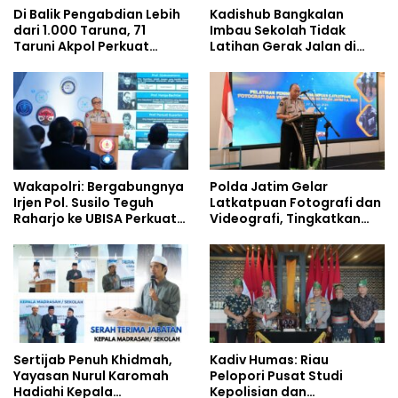
Di Balik Pengabdian Lebih
Kadishub Bangkalan
dari 1.000 Taruna, 71
Imbau Sekolah Tidak
Taruni Akpol Perkuat
Latihan Gerak Jalan di
Pembentukan Karakter
Jalan Raya
Siswa Sekolah Rakyat
Wakapolri: Bergabungnya
Polda Jatim Gelar
Irjen Pol. Susilo Teguh
Latkatpuan Fotografi dan
Raharjo ke UBISA Perkuat
Videografi, Tingkatkan
Jejaring Nasional Pusat
Kompetensi Personel di
Studi Kepolisian
Era Digital
Sertijab Penuh Khidmah,
Kadiv Humas: Riau
Yayasan Nurul Karomah
Pelopori Pusat Studi
Hadiahi Kepala
Kepolisian dan