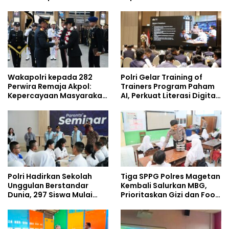
Demisioner Voucher
Lingkungan, Green
Umrah
Policing Masuki Babak
Baru
Wakapolri kepada 282
Polri Gelar Training of
Perwira Remaja Akpol:
Trainers Program Paham
Kepercayaan Masyarakat
AI, Perkuat Literasi Digital
Dibangun dari Integritas
Pelajar
Polri Hadirkan Sekolah
Tiga SPPG Polres Magetan
Unggulan Berstandar
Kembali Salurkan MBG,
Dunia, 297 Siswa Mulai
Prioritaskan Gizi dan Food
Tempati Kampus
Safety