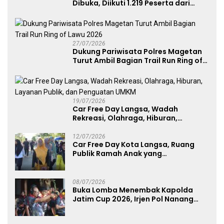
Dibuka, Diikuti 1.219 Peserta dari
Kategori Umum, Polri, dan Difabel
27/07/2026
Dukung Pariwisata Polres Magetan
Turut Ambil Bagian Trail Run Ring of
Lawu 2026
19/07/2026
Car Free Day Langsa, Wadah
Rekreasi, Olahraga, Hiburan,
Layanan Publik, dan Penguatan
UMKM
12/07/2026
Car Free Day Kota Langsa, Ruang
Publik Ramah Anak yang
Menggerakkan UMKM dan Layanan
Publik
08/07/2026
Buka Lomba Menembak Kapolda
Jatim Cup 2026, Irjen Pol Nanang
Avianto Tekankan Profesionalisme
Penggunaan Senjata Api