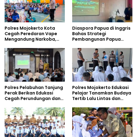
Polres Mojokerto Kota
Diaspora Papua di Inggris
Cegah Peredaran Vape
Bahas Strategi
Mengandung Narkoba,
Pembangunan Papua
Gencarkan Sosialisasi di
bersama Mahasiswa
Kalangan Remaja
Doktoral Internasional
Polres Pelabuhan Tanjung
Polres Mojokerto Edukasi
Perak Berikan Edukasi
Pelajar Tanamkan Budaya
Cegah Perundungan dan
Tertib Lalu Lintas dan
Bijak Bermedia Sosial
Cegah Perundungan
kepada Pelajar MPLS