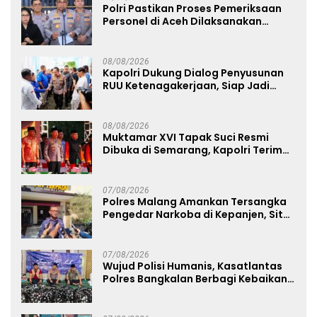
Polri Pastikan Proses Pemeriksaan
Personel di Aceh Dilaksanakan
Secara Profesional dan Transparan
08/08/2026
Kapolri Dukung Dialog Penyusunan
RUU Ketenagakerjaan, Siap Jadi
Jembatan Aspirasi Buruh
08/08/2026
Muktamar XVI Tapak Suci Resmi
Dibuka di Semarang, Kapolri Terima
Anugerah Anggota Kehormatan
07/08/2026
Polres Malang Amankan Tersangka
Pengedar Narkoba di Kepanjen, Sita
Sabu 96 Gram dan Ganja 131 Gram
07/08/2026
Wujud Polisi Humanis, Kasatlantas
Polres Bangkalan Berbagi Kebaikan
Lewat Jumat Berkah di Masjid Syekh
Ahmad Ibrahim