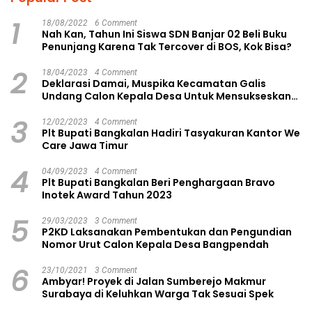
1
18/08/2022
6 Comment
Nah Kan, Tahun Ini Siswa SDN Banjar 02 Beli Buku
Penunjang Karena Tak Tercover di BOS, Kok Bisa?
2
18/04/2023
4 Comment
Deklarasi Damai, Muspika Kecamatan Galis
Undang Calon Kepala Desa Untuk Mensukseskan
Pilkades Aman dan Damai
3
12/02/2023
4 Comment
Plt Bupati Bangkalan Hadiri Tasyakuran Kantor We
Care Jawa Timur
4
04/09/2023
4 Comment
Plt Bupati Bangkalan Beri Penghargaan Bravo
Inotek Award Tahun 2023
5
29/03/2023
3 Comment
P2KD Laksanakan Pembentukan dan Pengundian
Nomor Urut Calon Kepala Desa Bangpendah
6
23/10/2021
3 Comment
Ambyar! Proyek di Jalan Sumberejo Makmur
Surabaya di Keluhkan Warga Tak Sesuai Spek