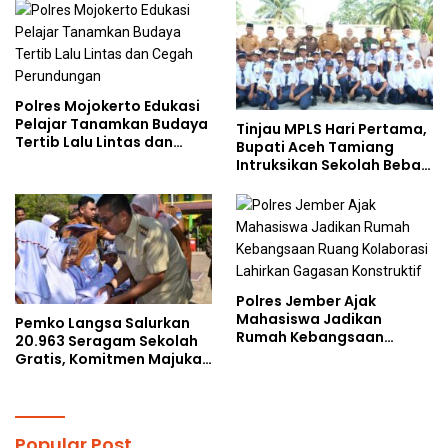
Doktoral Internasional
kepada Pelajar MPLS
Polres Mojokerto Edukasi
Pelajar Tanamkan Budaya
Tinjau MPLS Hari Pertama,
Tertib Lalu Lintas dan
Bupati Aceh Tamiang
Cegah Perundungan
Intruksikan Sekolah Bebas
Perundungan
Polres Jember Ajak
Mahasiswa Jadikan
Pemko Langsa Salurkan
Rumah Kebangsaan
20.963 Seragam Sekolah
Ruang Kolaborasi Lahirkan
Gratis, Komitmen Majukan
Gagasan Konstruktif
Pendidikan
Popular Post