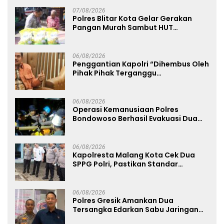
Mapolda
07/08/2026
Polres Blitar Kota Gelar Gerakan
Pangan Murah Sambut HUT
Kemerdekaan RI ke-81
06/08/2026
Penggantian Kapolri “Dihembus Oleh
Pihak Pihak Terganggu
Kenyamanannya”
06/08/2026
Operasi Kemanusiaan Polres
Bondowoso Berhasil Evakuasi Dua
Jenazah di Gunung Piramid
06/08/2026
Kapolresta Malang Kota Cek Dua
SPPG Polri, Pastikan Standar
Pemenuhan Gizi dan Pengelolaan
Limbah Berjalan Optimal
06/08/2026
Polres Gresik Amankan Dua
Tersangka Edarkan Sabu Jaringan
Bangkalan