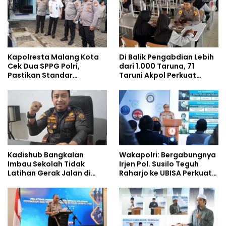
Kapolresta Malang Kota
Di Balik Pengabdian Lebih
Cek Dua SPPG Polri,
dari 1.000 Taruna, 71
Pastikan Standar
Taruni Akpol Perkuat
Pemenuhan Gizi dan
Pembentukan Karakter
Pengelolaan Limbah
Siswa Sekolah Rakyat
Berjalan Optimal
Kadishub Bangkalan
Wakapolri: Bergabungnya
Imbau Sekolah Tidak
Irjen Pol. Susilo Teguh
Latihan Gerak Jalan di
Raharjo ke UBISA Perkuat
Jalan Raya
Jejaring Nasional Pusat
Studi Kepolisian