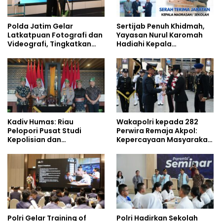
Polda Jatim Gelar
Sertijab Penuh Khidmah,
Latkatpuan Fotografi dan
Yayasan Nurul Karomah
Videografi, Tingkatkan
Hadiahi Kepala
Kompetensi Personel di
Demisioner Voucher
Era Digital
Umrah
Kadiv Humas: Riau
Wakapolri kepada 282
Pelopori Pusat Studi
Perwira Remaja Akpol:
Kepolisian dan
Kepercayaan Masyarakat
Lingkungan, Green
Dibangun dari Integritas
Policing Masuki Babak
Baru
Polri Gelar Training of
Polri Hadirkan Sekolah