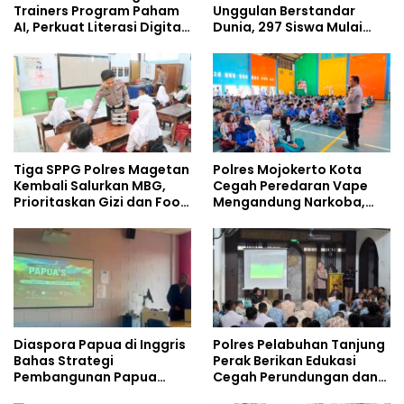
Trainers Program Paham
Unggulan Berstandar
AI, Perkuat Literasi Digital
Dunia, 297 Siswa Mulai
Pelajar
Tempati Kampus
Tiga SPPG Polres Magetan
Polres Mojokerto Kota
Kembali Salurkan MBG,
Cegah Peredaran Vape
Prioritaskan Gizi dan Food
Mengandung Narkoba,
Safety
Gencarkan Sosialisasi di
Kalangan Remaja
Diaspora Papua di Inggris
Polres Pelabuhan Tanjung
Bahas Strategi
Perak Berikan Edukasi
Pembangunan Papua
Cegah Perundungan dan
bersama Mahasiswa
Bijak Bermedia Sosial