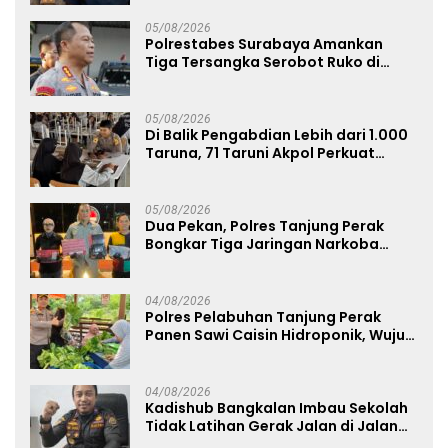
05/08/2026
Polrestabes Surabaya Amankan
Tiga Tersangka Serobot Ruko di
Ngagel
05/08/2026
Di Balik Pengabdian Lebih dari 1.000
Taruna, 71 Taruni Akpol Perkuat
Pembentukan Karakter Siswa
Sekolah Rakyat
05/08/2026
Dua Pekan, Polres Tanjung Perak
Bongkar Tiga Jaringan Narkoba
22,76 Gram Sabu dan Pil Ekstasi
04/08/2026
Polres Pelabuhan Tanjung Perak
Panen Sawi Caisin Hidroponik, Wujud
Nyata Dukung Ketahanan Pangan
Nasional
04/08/2026
Kadishub Bangkalan Imbau Sekolah
Tidak Latihan Gerak Jalan di Jalan
Raya