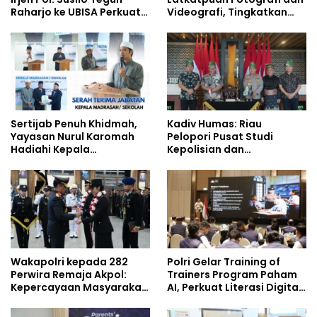
Raharjo ke UBISA Perkuat
Videografi, Tingkatkan
Jejaring Nasional Pusat
Kompetensi Personel di
Studi Kepolisian
Era Digital
Sertijab Penuh Khidmah,
Kadiv Humas: Riau
Yayasan Nurul Karomah
Pelopori Pusat Studi
Hadiahi Kepala
Kepolisian dan
Demisioner Voucher
Lingkungan, Green
Umrah
Policing Masuki Babak
Baru
Wakapolri kepada 282
Polri Gelar Training of
Perwira Remaja Akpol:
Trainers Program Paham
Kepercayaan Masyarakat
AI, Perkuat Literasi Digital
Dibangun dari Integritas
Pelajar