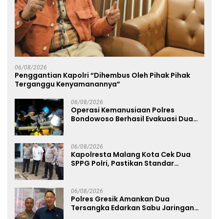
06/08/2026
Penggantian Kapolri “Dihembus Oleh Pihak Pihak
Terganggu Kenyamanannya”
06/08/2026
Operasi Kemanusiaan Polres
Bondowoso Berhasil Evakuasi Dua
Jenazah di Gunung Piramid
06/08/2026
Kapolresta Malang Kota Cek Dua
SPPG Polri, Pastikan Standar
Pemenuhan Gizi dan Pengelolaan
Limbah Berjalan Optimal
06/08/2026
Polres Gresik Amankan Dua
Tersangka Edarkan Sabu Jaringan
Bangkalan