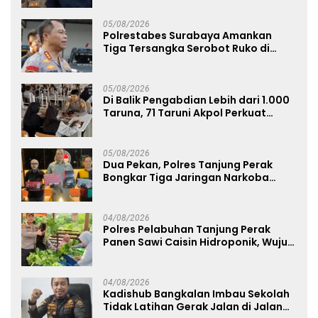
05/08/2026
Polrestabes Surabaya Amankan
Tiga Tersangka Serobot Ruko di
Ngagel
05/08/2026
Di Balik Pengabdian Lebih dari 1.000
Taruna, 71 Taruni Akpol Perkuat
Pembentukan Karakter Siswa
Sekolah Rakyat
05/08/2026
Dua Pekan, Polres Tanjung Perak
Bongkar Tiga Jaringan Narkoba
22,76 Gram Sabu dan Pil Ekstasi
04/08/2026
Polres Pelabuhan Tanjung Perak
Panen Sawi Caisin Hidroponik, Wujud
Nyata Dukung Ketahanan Pangan
Nasional
04/08/2026
Kadishub Bangkalan Imbau Sekolah
Tidak Latihan Gerak Jalan di Jalan