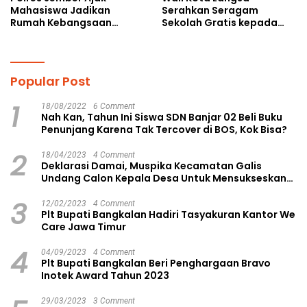
Mahasiswa Jadikan
Serahkan Seragam
Rumah Kebangsaan
Sekolah Gratis kepada
Ruang Kolaborasi Lahirkan
Anak Yatim Piatu di
Gagasan Konstruktif
Langsa Kota
Popular Post
1
18/08/2022
6 Comment
Nah Kan, Tahun Ini Siswa SDN Banjar 02 Beli Buku
Penunjang Karena Tak Tercover di BOS, Kok Bisa?
2
18/04/2023
4 Comment
Deklarasi Damai, Muspika Kecamatan Galis
Undang Calon Kepala Desa Untuk Mensukseskan
Pilkades Aman dan Damai
3
12/02/2023
4 Comment
Plt Bupati Bangkalan Hadiri Tasyakuran Kantor We
Care Jawa Timur
4
04/09/2023
4 Comment
Plt Bupati Bangkalan Beri Penghargaan Bravo
Inotek Award Tahun 2023
29/03/2023
3 Comment