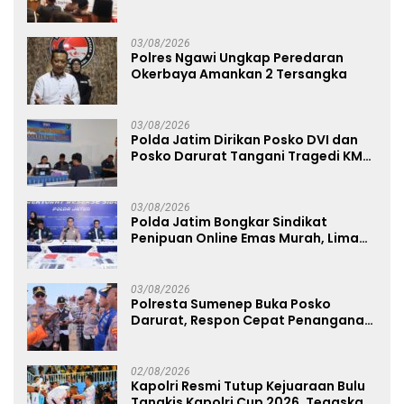
Diminta Tak Percaya Hoaks
03/08/2026
Polres Ngawi Ungkap Peredaran
Okerbaya Amankan 2 Tersangka
03/08/2026
Polda Jatim Dirikan Posko DVI dan
Posko Darurat Tangani Tragedi KMP
Mutiara Sentosa II
03/08/2026
Polda Jatim Bongkar Sindikat
Penipuan Online Emas Murah, Lima
Tersangka Diantaranya Warga
Binaan Lapas Diamankan
03/08/2026
Polresta Sumenep Buka Posko
Darurat, Respon Cepat Penanganan
Korban Kebakaran KM Mutiara
Sentosa 2
02/08/2026
Kapolri Resmi Tutup Kejuaraan Bulu
Tangkis Kapolri Cup 2026, Tegaskan