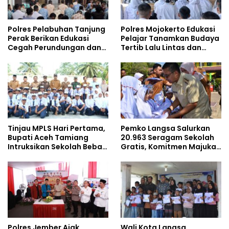
Polres Pelabuhan Tanjung
Polres Mojokerto Edukasi
Perak Berikan Edukasi
Pelajar Tanamkan Budaya
Cegah Perundungan dan
Tertib Lalu Lintas dan
Bijak Bermedia Sosial
Cegah Perundungan
kepada Pelajar MPLS
Tinjau MPLS Hari Pertama,
Pemko Langsa Salurkan
Bupati Aceh Tamiang
20.963 Seragam Sekolah
Intruksikan Sekolah Bebas
Gratis, Komitmen Majukan
Perundungan
Pendidikan
Polres Jember Ajak
Wali Kota Langsa