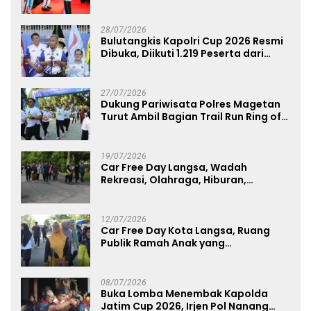
Komitmen Polri Dukung Prestasi
Atlet Nasional
28/07/2026
Bulutangkis Kapolri Cup 2026 Resmi
Dibuka, Diikuti 1.219 Peserta dari
Kategori Umum, Polri, dan Difabel
27/07/2026
Dukung Pariwisata Polres Magetan
Turut Ambil Bagian Trail Run Ring of
Lawu 2026
19/07/2026
Car Free Day Langsa, Wadah
Rekreasi, Olahraga, Hiburan,
Layanan Publik, dan Penguatan
UMKM
12/07/2026
Car Free Day Kota Langsa, Ruang
Publik Ramah Anak yang
Menggerakkan UMKM dan Layanan
Publik
08/07/2026
Buka Lomba Menembak Kapolda
Jatim Cup 2026, Irjen Pol Nanang