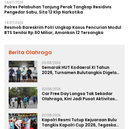
14/07/2026
Polres Pelabuhan Tanjung Perak Tangkap Residivis
Pengedar Sabu, Sita 12 Klip Narkotika
14/07/2026
Resmob Bareskrim Polri Ungkap Kasus Pencurian Modul
BTS Senilai Rp.60 Miliar, Amankan 12 Tersangka
Berita Olahraga
05/08/2026
Semarak HUT Kodaeral XI Tahun
2026, Turnamen Bulutangkis Digelar
untuk Cetak Atlet Berprestasi dan
Perkuat Soliditas Prajurit
02/08/2026
Car Free Day Langsa Tak Sekadar
Olahraga, Kini Jadi Pusat Aktivitas
dan Pelayanan Publik
02/08/2026
Kapolri Resmi Tutup Kejuaraan Bulu
Tangkis Kapolri Cup 2026, Tegaskan