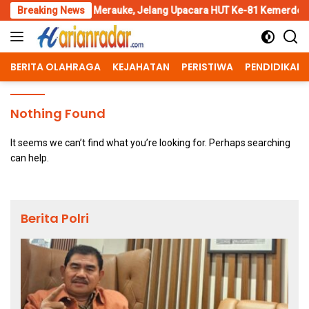
Skip
lpal Merauke, Jelang Upacara HUT Ke-81 Kemerdekaan RI
Breaking News
Pe
to
content
BERITA OLAHRAGA
KEJAHATAN
PERISTIWA
PENDIDIKAN
Nothing Found
It seems we can’t find what you’re looking for. Perhaps searching
can help.
Berita Polri