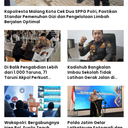
Kapolresta Malang Kota Cek Dua SPPG Polri, Pastikan
Standar Pemenuhan Gizi dan Pengelolaan Limbah
Berjalan Optimal
Di Balik Pengabdian Lebih
Kadishub Bangkalan
dari 1.000 Taruna, 71
Imbau Sekolah Tidak
Taruni Akpol Perkuat
Latihan Gerak Jalan di
Pembentukan Karakter
Jalan Raya
Siswa Sekolah Rakyat
Wakapolri: Bergabungnya
Polda Jatim Gelar
Irjen Pol. Susilo Teguh
Latkatpuan Fotografi dan