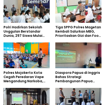
Polri Hadirkan Sekolah
Tiga SPPG Polres Magetan
Unggulan Berstandar
Kembali Salurkan MBG,
Dunia, 297 Siswa Mulai
Prioritaskan Gizi dan Food
Tempati Kampus
Safety
Polres Mojokerto Kota
Diaspora Papua di Inggris
Cegah Peredaran Vape
Bahas Strategi
Mengandung Narkoba,
Pembangunan Papua
Gencarkan Sosialisasi di
bersama Mahasiswa
Kalangan Remaja
Doktoral Internasional