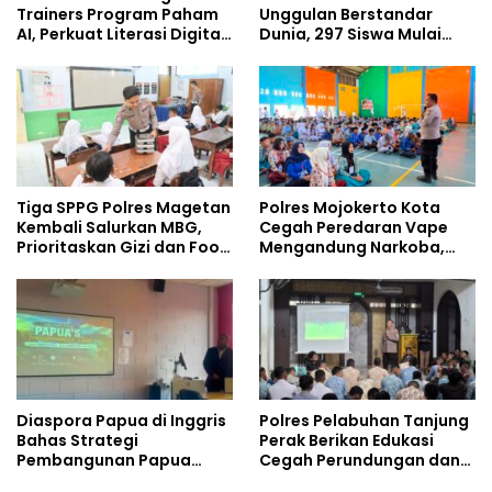
Trainers Program Paham
Unggulan Berstandar
AI, Perkuat Literasi Digital
Dunia, 297 Siswa Mulai
Pelajar
Tempati Kampus
Tiga SPPG Polres Magetan
Polres Mojokerto Kota
Kembali Salurkan MBG,
Cegah Peredaran Vape
Prioritaskan Gizi dan Food
Mengandung Narkoba,
Safety
Gencarkan Sosialisasi di
Kalangan Remaja
Diaspora Papua di Inggris
Polres Pelabuhan Tanjung
Bahas Strategi
Perak Berikan Edukasi
Pembangunan Papua
Cegah Perundungan dan
bersama Mahasiswa
Bijak Bermedia Sosial