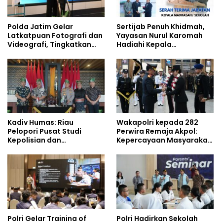
Polda Jatim Gelar
Sertijab Penuh Khidmah,
Latkatpuan Fotografi dan
Yayasan Nurul Karomah
Videografi, Tingkatkan
Hadiahi Kepala
Kompetensi Personel di
Demisioner Voucher
Era Digital
Umrah
Kadiv Humas: Riau
Wakapolri kepada 282
Pelopori Pusat Studi
Perwira Remaja Akpol:
Kepolisian dan
Kepercayaan Masyarakat
Lingkungan, Green
Dibangun dari Integritas
Policing Masuki Babak
Baru
Polri Gelar Training of
Polri Hadirkan Sekolah