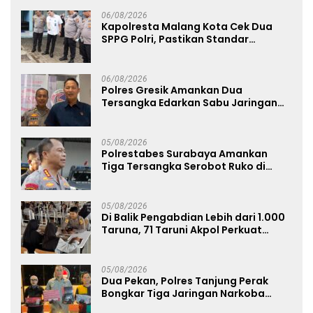
06/08/2026
Kapolresta Malang Kota Cek Dua
SPPG Polri, Pastikan Standar
Pemenuhan Gizi dan Pengelolaan
Limbah Berjalan Optimal
06/08/2026
Polres Gresik Amankan Dua
Tersangka Edarkan Sabu Jaringan
Bangkalan
05/08/2026
Polrestabes Surabaya Amankan
Tiga Tersangka Serobot Ruko di
Ngagel
05/08/2026
Di Balik Pengabdian Lebih dari 1.000
Taruna, 71 Taruni Akpol Perkuat
Pembentukan Karakter Siswa
Sekolah Rakyat
05/08/2026
Dua Pekan, Polres Tanjung Perak
Bongkar Tiga Jaringan Narkoba
22,76 Gram Sabu dan Pil Ekstasi