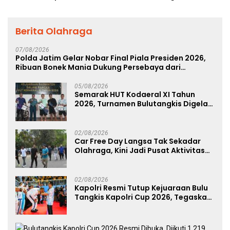
Berita Olahraga
07/08/2026
Polda Jatim Gelar Nobar Final Piala Presiden 2026,
Ribuan Bonek Mania Dukung Persebaya dari
Lapangan Mapolda
05/08/2026
Semarak HUT Kodaeral XI Tahun
2026, Turnamen Bulutangkis Digelar
untuk Cetak Atlet Berprestasi dan
Perkuat Soliditas Prajurit
02/08/2026
Car Free Day Langsa Tak Sekadar
Olahraga, Kini Jadi Pusat Aktivitas
dan Pelayanan Publik
02/08/2026
Kapolri Resmi Tutup Kejuaraan Bulu
Tangkis Kapolri Cup 2026, Tegaskan
Komitmen Polri Dukung Prestasi
Atlet Nasional