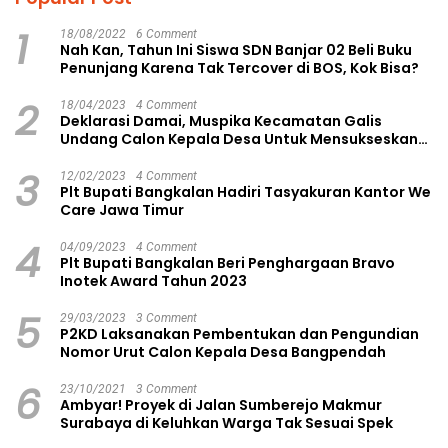
1
18/08/2022
6 Comment
Nah Kan, Tahun Ini Siswa SDN Banjar 02 Beli Buku
Penunjang Karena Tak Tercover di BOS, Kok Bisa?
2
18/04/2023
4 Comment
Deklarasi Damai, Muspika Kecamatan Galis
Undang Calon Kepala Desa Untuk Mensukseskan
Pilkades Aman dan Damai
3
12/02/2023
4 Comment
Plt Bupati Bangkalan Hadiri Tasyakuran Kantor We
Care Jawa Timur
4
04/09/2023
4 Comment
Plt Bupati Bangkalan Beri Penghargaan Bravo
Inotek Award Tahun 2023
5
29/03/2023
3 Comment
P2KD Laksanakan Pembentukan dan Pengundian
Nomor Urut Calon Kepala Desa Bangpendah
6
23/10/2021
3 Comment
Ambyar! Proyek di Jalan Sumberejo Makmur
Surabaya di Keluhkan Warga Tak Sesuai Spek