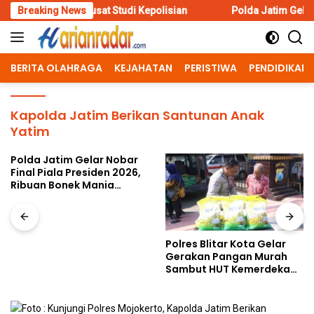
Skip
 Pusat Studi Kepolisian
Breaking News
Polda Jatim Gelar Nobar Final Pia
to
content
BERITA OLAHRAGA
KEJAHATAN
PERISTIWA
PENDIDIKAN
Kapolda Jatim Berikan Santunan Anak
Yatim
Polda Jatim Gelar Nobar
Final Piala Presiden 2026,
Ribuan Bonek Mania
Dukung Persebaya dari
Lapangan Mapolda
Polres Blitar Kota Gelar
Gerakan Pangan Murah
Sambut HUT Kemerdekaan
RI ke-81