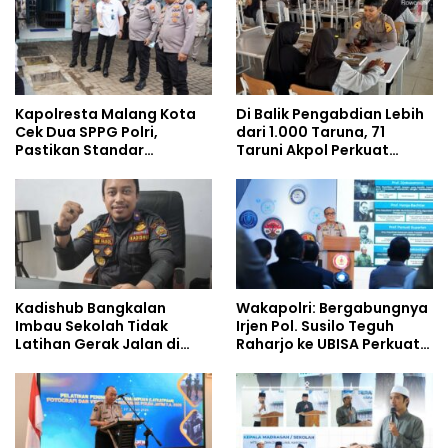
Kapolresta Malang Kota
Di Balik Pengabdian Lebih
Cek Dua SPPG Polri,
dari 1.000 Taruna, 71
Pastikan Standar
Taruni Akpol Perkuat
Pemenuhan Gizi dan
Pembentukan Karakter
Pengelolaan Limbah
Siswa Sekolah Rakyat
Berjalan Optimal
Kadishub Bangkalan
Wakapolri: Bergabungnya
Imbau Sekolah Tidak
Irjen Pol. Susilo Teguh
Latihan Gerak Jalan di
Raharjo ke UBISA Perkuat
Jalan Raya
Jejaring Nasional Pusat
Studi Kepolisian