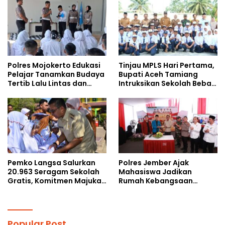
Doktoral Internasional
kepada Pelajar MPLS
Polres Mojokerto Edukasi
Tinjau MPLS Hari Pertama,
Pelajar Tanamkan Budaya
Bupati Aceh Tamiang
Tertib Lalu Lintas dan
Intruksikan Sekolah Bebas
Cegah Perundungan
Perundungan
Pemko Langsa Salurkan
Polres Jember Ajak
20.963 Seragam Sekolah
Mahasiswa Jadikan
Gratis, Komitmen Majukan
Rumah Kebangsaan
Pendidikan
Ruang Kolaborasi Lahirkan
Gagasan Konstruktif
Popular Post