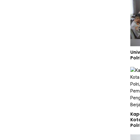
Uni
Polr
Kap
Kot
Polr
Sta
Gizi