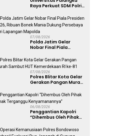
Universitas Palangka
Raya Perkuat SDM Polri
Lewat Pusat Studi
Kepolisian
07/08/2026
Polda Jatim Gelar
Nobar Final Piala
Presiden 2026, Ribuan
Bonek Mania Dukung
Persebaya dari
Lapangan Mapolda
07/08/2026
Polres Blitar Kota Gelar
Gerakan Pangan Murah
Sambut HUT
Kemerdekaan RI ke-81
06/08/2026
Penggantian Kapolri
“Dihembus Oleh Pihak
Pihak Terganggu
Kenyamanannya”