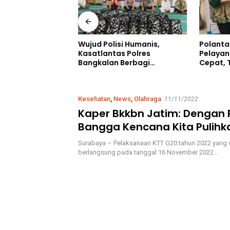
Wujud Polisi Humanis,
Polanta
lang Amankan
Kasatlantas Polres
Pelayan
 Pengedar
Bangkalan Berbagi
Cepat, 
Kepanjen, Sita
Kebaikan Lewat Jumat
Humani
am dan Ganja 131
Berkah di Masjid Syekh
Ahmad Ibrahim
Kesehatan
,
News
,
Olahraga
11/11/2022
Kaper Bkkbn Jatim: Dengan
Bangga Kencana Kita Pulihk
Ekonomi Indonesia
Surabaya – Pelaksanaan KTT G20 tahun 2022 yang
berlangsung pada tanggal 16 November 2022…