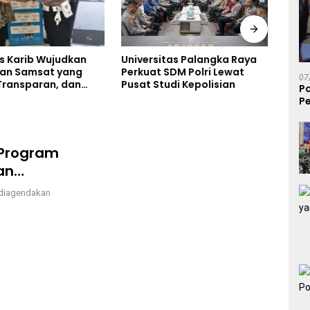
s Karib Wujudkan
Pold
Universitas Palangka Raya
an Samsat yang
Final
Perkuat SDM Polri Lewat
07
Transparan, dan
Ribu
Pusat Studi Kepolisian
P
s
Pers
Pe
Map
S
 Program
an
 diagendakan