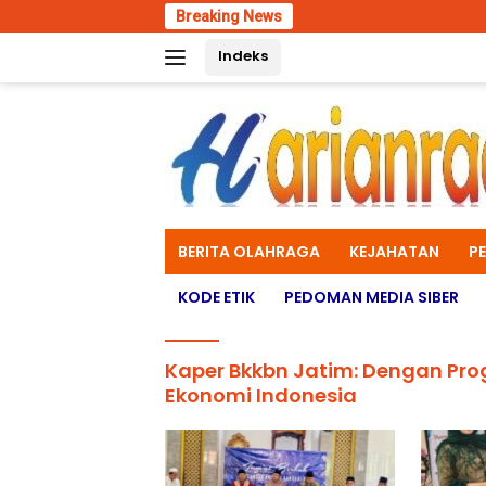
Skip
Breaking News
Polres
to
Indeks
content
BERITA OLAHRAGA
KEJAHATAN
P
KODE ETIK
PEDOMAN MEDIA SIBER
Kaper Bkkbn Jatim: Dengan Pr
Ekonomi Indonesia