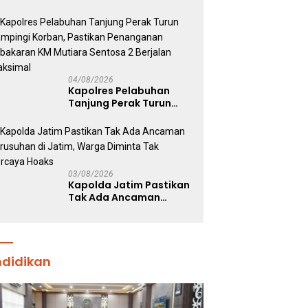
Susilo Teguh Raharjo ke
UBISA Perkuat Jejaring
Nasional Pusat Studi
Kepolisian
04/08/2026
Kapolres Pelabuhan
Tanjung Perak Turun
Dampingi Korban,
Pastikan Penanganan
Kebakaran KM Mutiara
Sentosa 2 Berjalan
Maksimal
03/08/2026
Kapolda Jatim Pastikan
Tak Ada Ancaman
Kerusuhan di Jatim,
Warga Diminta Tak
Percaya Hoaks
ndidikan