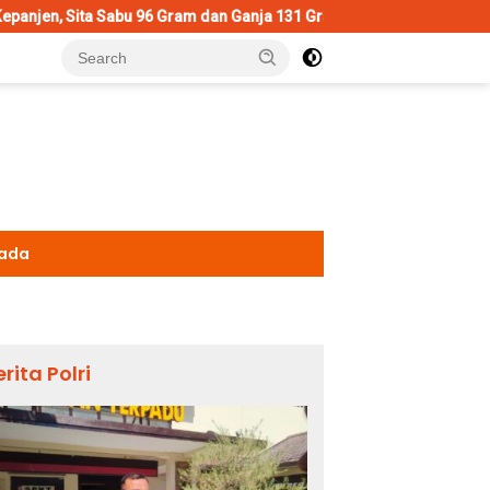
bu 96 Gram dan Ganja 131 Gram
Wujud Polisi Humanis, Kas
kada
erita Polri