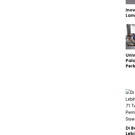
Inov
Lam
Univ
Pal
Perk
Lew
Kep
Di 
Lebi