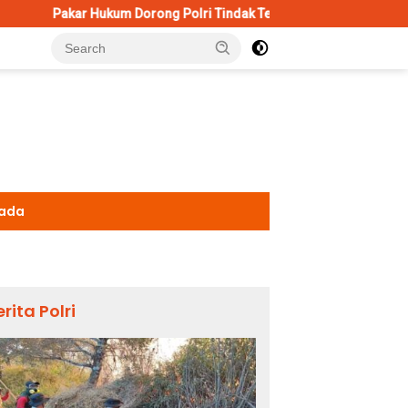
um Dorong Polri Tindak Tegas Konten Medsos yang Mengandung Pr
kada
erita Polri