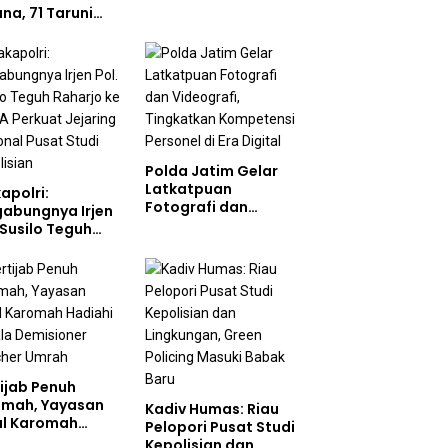
Jalan di Jalan Raya
na, 71 Taruni
ol Perkuat
bentukan
akter Siswa
olah Rakyat
Polda Jatim Gelar
Latkatpuan
apolri:
Fotografi dan
gabungnya Irjen
Videografi,
 Susilo Teguh
Tingkatkan
arjo ke UBISA
Kompetensi
uat Jejaring
Personel di Era
ional Pusat
Digital
i Kepolisian
ijab Penuh
dmah, Yayasan
Kadiv Humas: Riau
ul Karomah
Pelopori Pusat Studi
iahi Kepala
Kepolisian dan