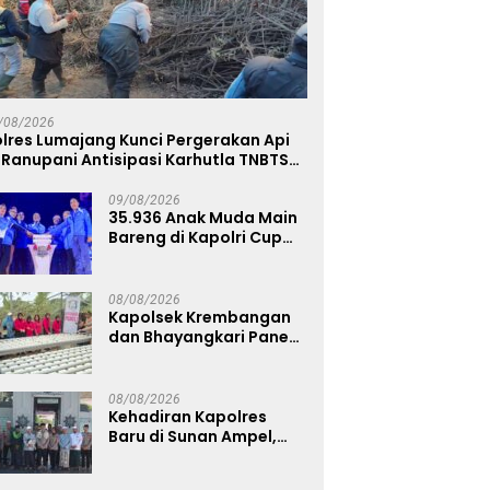
lsek Krembangan dan
Kehadiran Kapolres Baru di
P
angkari Panen Sawi
Sunan Ampel, AKBP Irwan
D
im, Dorong Warga
Kurniawan Teguhkan Sinergi
S
/08/2026
uat Ketahanan Pangan
Polri dan Ulama
P
lres Lumajang Kunci Pergerakan Api
 Ranupani Antisipasi Karhutla TNBTS
eluas
09/08/2026
35.936 Anak Muda Main
Bareng di Kapolri Cup
2026, Wakapolri:
Jangan Cuma Jadi
Penonton, Jadilah
08/08/2026
Talenta Digital
Kapolsek Krembangan
dan Bhayangkari Panen
Sawi Caisim, Dorong
Warga Perkuat
Ketahanan Pangan
08/08/2026
Kehadiran Kapolres
Baru di Sunan Ampel,
AKBP Irwan Kurniawan
Teguhkan Sinergi Polri