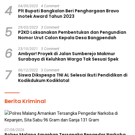
4
04/09/2023
4 Comment
Plt Bupati Bangkalan Beri Penghargaan Bravo
Inotek Award Tahun 2023
5
29/03/2023
3 Comment
P2KD Laksanakan Pembentukan dan Pengundian
Nomor Urut Calon Kepala Desa Bangpendah
6
23/10/2021
3 Comment
Ambyar! Proyek di Jalan Sumberejo Makmur
Surabaya di Keluhkan Warga Tak Sesuai Spek
7
06/12/2022
3 Comment
Siswa Dikspespa TNI AL Selesai Ikuti Pendidikan di
Kodikdukum Kodiklatal
Berita Kriminal
07/08/2026
Polres Malang Amankan Tersangka Pengedar Narkoba