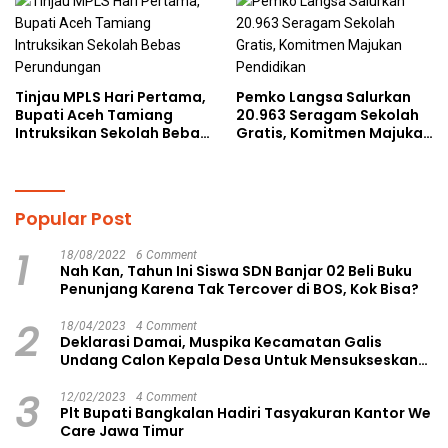
Tinjau MPLS Hari Pertama,
Pemko Langsa Salurkan
Bupati Aceh Tamiang
20.963 Seragam Sekolah
Intruksikan Sekolah Bebas
Gratis, Komitmen Majukan
Perundungan
Pendidikan
Popular Post
1
18/08/2022
6 Comment
Nah Kan, Tahun Ini Siswa SDN Banjar 02 Beli Buku
Penunjang Karena Tak Tercover di BOS, Kok Bisa?
2
18/04/2023
4 Comment
Deklarasi Damai, Muspika Kecamatan Galis
Undang Calon Kepala Desa Untuk Mensukseskan
Pilkades Aman dan Damai
3
12/02/2023
4 Comment
Plt Bupati Bangkalan Hadiri Tasyakuran Kantor We
Care Jawa Timur