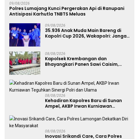
09/08/2026
Polres Lumajang Kunci Pergerakan Api di Ranupani
Antisipasi Karhutla TNBTS Meluas
09/08/2026
35.936 Anak Muda Main Bareng di
Kapolri Cup 2026, Wakapolri: Jangan
Cuma Jadi Penonton, Jadilah
Talenta Digital
08/08/2026
Kapolsek Krembangan dan
Bhayangkari Panen Sawi Caisim,
Dorong Warga Perkuat Ketahanan
Pangan
08/08/2026
Kehadiran Kapolres Baru di Sunan
Ampel, AKBP Irwan Kurniawan
Teguhkan Sinergi Polri dan Ulama
08/08/2026
Inovasi Srikandi Care, Cara Polres