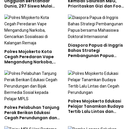
Unggulan Berstandar
Kembali Salurkan MBG,
Dunia, 297 Siswa Mulai
Prioritaskan Gizi dan Food
Tempati Kampus
Safety
Diaspora Papua di Inggris
Bahas Strategi
Polres Mojokerto Kota
Pembangunan Papua
Cegah Peredaran Vape
bersama Mahasiswa
Mengandung Narkoba,
Doktoral Internasional
Gencarkan Sosialisasi di
Kalangan Remaja
Polres Mojokerto Edukasi
Pelajar Tanamkan Budaya
Polres Pelabuhan Tanjung
Tertib Lalu Lintas dan
Perak Berikan Edukasi
Cegah Perundungan
Cegah Perundungan dan
Bijak Bermedia Sosial
kepada Pelajar MPLS