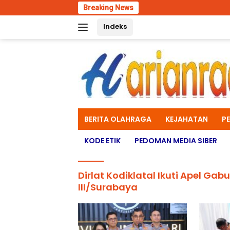
Skip
Breaking News
Ino
to
Indeks
content
BERITA OLAHRAGA
KEJAHATAN
P
KODE ETIK
PEDOMAN MEDIA SIBER
Dirlat Kodiklatal Ikuti Apel Ga
III/Surabaya