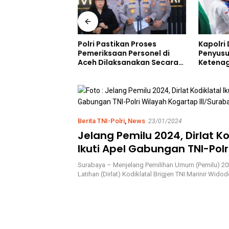
Polri Pastikan Proses
Kapolri
kandi Care, Cara
Pemeriksaan Personel di
Penyus
mongan Dekatkan
Aceh Dilaksanakan Secara
Ketenag
syarakat
Profesional dan Transparan
Jembata
Berita TNI-Polri
,
News
23/01/2024
Jelang Pemilu 2024, Dirlat Ko
Ikuti Apel Gabungan TNI-Polr
Kogartap III/Surabaya
Surabaya – Menjelang Pemilihan Umum (Pemilu) 202
Latihan (Dirlat) Kodiklatal Brigjen TNI Marinir Wido