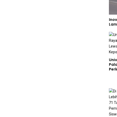
Inov
Lam
Univ
Pal
Perk
Lew
Kep