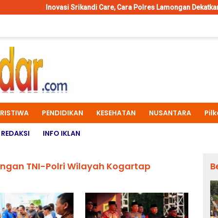
vasi Srikandi Care, Cara Polres Lamongan Dekatkan Diri ke Masyarak
ERISTIWA
PENDIDIKAN
KESEHATAN
NUSANTARA
Pil
REDAKSI
INFO IKLAN
bungan TNI-Polri Wilayah Kogartap
B