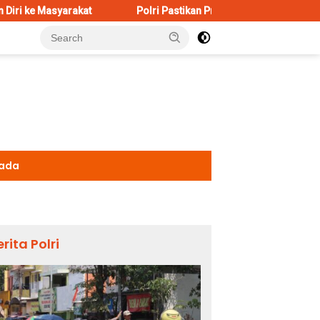
at
Polri Pastikan Proses Pemeriksaan Personel di Aceh Di
kada
erita Polri