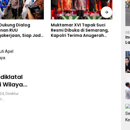
 Dukung Dialog
Muktamar XVI Tapak Suci
Hari
unan RUU
Resmi Dibuka di Semarang,
SAR 
08
akerjaan, Siap Jadi
Kapolri Terima Anugerah
Temu
In
n Aspirasi Buruh
Anggota Kehormatan
Teng
L
diklatal
i Wilayah
4, Direktur
do…