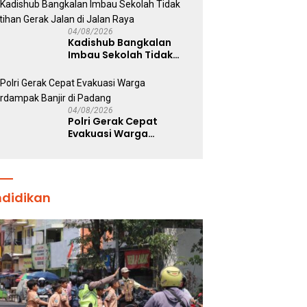
Wujud Nyata Dukung
Ketahanan Pangan
Nasional
04/08/2026
Kadishub Bangkalan
Imbau Sekolah Tidak
Latihan Gerak Jalan di
Jalan Raya
04/08/2026
Polri Gerak Cepat
Evakuasi Warga
Terdampak Banjir di
Padang
ndidikan