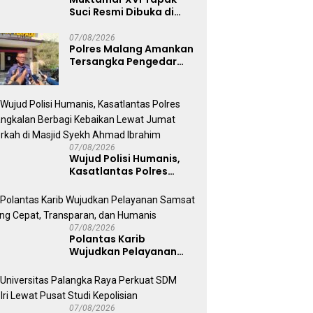
Suci Resmi Dibuka di
Semarang, Kapolri
Terima Anugerah
07/08/2026
Polres Malang Amankan
Anggota Kehormatan
Tersangka Pengedar
Narkoba di Kepanjen,
Sita Sabu 96 Gram dan
Ganja 131 Gram
07/08/2026
Wujud Polisi Humanis,
Kasatlantas Polres
Bangkalan Berbagi
Kebaikan Lewat Jumat
Berkah di Masjid Syekh
Ahmad Ibrahim
07/08/2026
Polantas Karib
Wujudkan Pelayanan
Samsat yang Cepat,
Transparan, dan
Humanis
07/08/2026