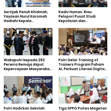
Sertijab Penuh Khidmah,
Kadiv Humas: Riau
Yayasan Nurul Karomah
Pelopori Pusat Studi
Hadiahi Kepala
Kepolisian dan
Demisioner Voucher
Lingkungan, Green
Umrah
Policing Masuki Babak
Baru
Wakapolri kepada 282
Polri Gelar Training of
Perwira Remaja Akpol:
Trainers Program Paham
Kepercayaan Masyarakat
AI, Perkuat Literasi Digital
Dibangun dari Integritas
Pelajar
Polri Hadirkan Sekolah
Tiga SPPG Polres Magetan