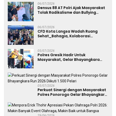
06/07/2026
Densus 88 AT Polri Ajak Masyarakat
Tolak Radikalisme dan Bullying
melalui Kampanye Edukasi di Car
Free Day Makassar
06/07/2026
CFD Kota Langsa Wadah Ruang
Sehat_Bahagia, Kolaborasi
Panggung UMKM Bersama
Dekranasda Gerakan Ekonomi Lokal
05/07/2026
Polres Gresik Hadir Untuk
Masyarakat, Gelar Bhayangkara
Fest 2026 Pererat Kebersamaan
05/07/2026
Perkuat Sinergi dengan Masyarakat
Polres Ponorogo Gelar Bhayangkara
Run 2026 Diikuti 1.500 Pelari
29/06/2026