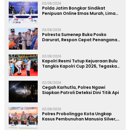
03/08/2026
Polda Jatim Bongkar Sindikat
Penipuan Online Emas Murah, Lima
Tersangka Diantaranya Warga
Binaan Lapas Diamankan
03/08/2026
Polresta Sumenep Buka Posko
Darurat, Respon Cepat Penanganan
Korban Kebakaran KM Mutiara
Sentosa 2
02/08/2026
Kapolri Resmi Tutup Kejuaraan Bulu
Tangkis Kapolri Cup 2026, Tegaskan
Komitmen Polri Dukung Prestasi
Atlet Nasional
02/08/2026
Cegah Karhutla, Polres Ngawi
Siapkan Patroli Deteksi Dini Titik Api
02/08/2026
Polres Probolinggo Kota Ungkap
Kasus Pembunuhan Manusia Silver,
Dua Tersangka Diamankan