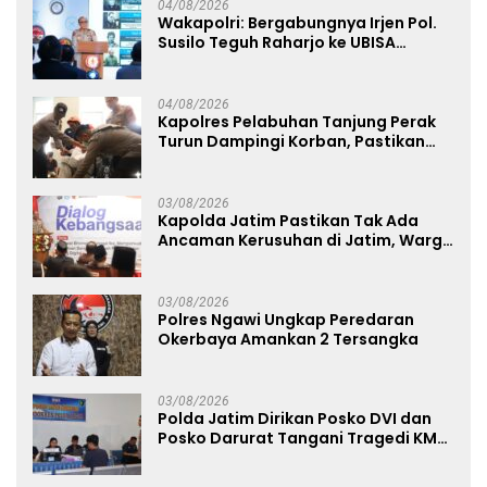
04/08/2026
Wakapolri: Bergabungnya Irjen Pol.
Susilo Teguh Raharjo ke UBISA
Perkuat Jejaring Nasional Pusat
Studi Kepolisian
04/08/2026
Kapolres Pelabuhan Tanjung Perak
Turun Dampingi Korban, Pastikan
Penanganan Kebakaran KM Mutiara
Sentosa 2 Berjalan Maksimal
03/08/2026
Kapolda Jatim Pastikan Tak Ada
Ancaman Kerusuhan di Jatim, Warga
Diminta Tak Percaya Hoaks
03/08/2026
Polres Ngawi Ungkap Peredaran
Okerbaya Amankan 2 Tersangka
03/08/2026
Polda Jatim Dirikan Posko DVI dan
Posko Darurat Tangani Tragedi KMP
Mutiara Sentosa II