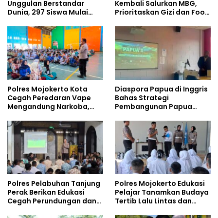
Unggulan Berstandar
Kembali Salurkan MBG,
Dunia, 297 Siswa Mulai
Prioritaskan Gizi dan Food
Tempati Kampus
Safety
Polres Mojokerto Kota
Diaspora Papua di Inggris
Cegah Peredaran Vape
Bahas Strategi
Mengandung Narkoba,
Pembangunan Papua
Gencarkan Sosialisasi di
bersama Mahasiswa
Kalangan Remaja
Doktoral Internasional
Polres Pelabuhan Tanjung
Polres Mojokerto Edukasi
Perak Berikan Edukasi
Pelajar Tanamkan Budaya
Cegah Perundungan dan
Tertib Lalu Lintas dan
Bijak Bermedia Sosial
Cegah Perundungan