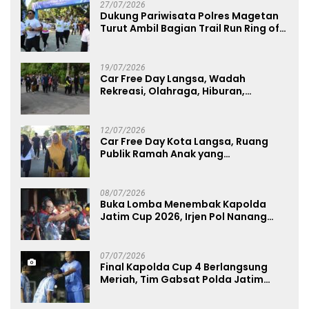
27/07/2026
Dukung Pariwisata Polres Magetan
Turut Ambil Bagian Trail Run Ring of
Lawu 2026
19/07/2026
Car Free Day Langsa, Wadah
Rekreasi, Olahraga, Hiburan,
Layanan Publik, dan Penguatan
UMKM
12/07/2026
Car Free Day Kota Langsa, Ruang
Publik Ramah Anak yang
Menggerakkan UMKM dan Layanan
Publik
08/07/2026
Buka Lomba Menembak Kapolda
Jatim Cup 2026, Irjen Pol Nanang
Avianto Tekankan Profesionalisme
Penggunaan Senjata Api
07/07/2026
Final Kapolda Cup 4 Berlangsung
Meriah, Tim Gabsat Polda Jatim
Angkat Trofi Juara