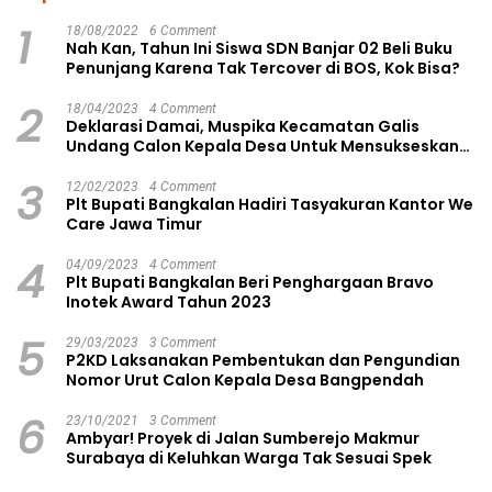
1
18/08/2022
6 Comment
Nah Kan, Tahun Ini Siswa SDN Banjar 02 Beli Buku
Penunjang Karena Tak Tercover di BOS, Kok Bisa?
2
18/04/2023
4 Comment
Deklarasi Damai, Muspika Kecamatan Galis
Undang Calon Kepala Desa Untuk Mensukseskan
Pilkades Aman dan Damai
3
12/02/2023
4 Comment
Plt Bupati Bangkalan Hadiri Tasyakuran Kantor We
Care Jawa Timur
4
04/09/2023
4 Comment
Plt Bupati Bangkalan Beri Penghargaan Bravo
Inotek Award Tahun 2023
5
29/03/2023
3 Comment
P2KD Laksanakan Pembentukan dan Pengundian
Nomor Urut Calon Kepala Desa Bangpendah
6
23/10/2021
3 Comment
Ambyar! Proyek di Jalan Sumberejo Makmur
Surabaya di Keluhkan Warga Tak Sesuai Spek