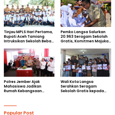
kepada Pelajar MPLS
Tinjau MPLS Hari Pertama,
Pemko Langsa Salurkan
Bupati Aceh Tamiang
20.963 Seragam Sekolah
Intruksikan Sekolah Bebas
Gratis, Komitmen Majukan
Perundungan
Pendidikan
Polres Jember Ajak
Wali Kota Langsa
Mahasiswa Jadikan
Serahkan Seragam
Rumah Kebangsaan
Sekolah Gratis kepada
Ruang Kolaborasi Lahirkan
Anak Yatim Piatu di
Gagasan Konstruktif
Langsa Kota
Popular Post