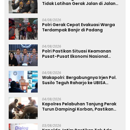
Tidak Latihan Gerak Jalan di Jalan
Raya
04/08/2026
Polri Gerak Cepat Evakuasi Warga
Terdampak Banjir di Padang
04/08/2026
Polri Pastikan Situasi Keamanan
Pusat-Pusat Ekonomi Nasional
Tetap Kondusif
04/08/2026
Wakapolri: Bergabungnya Irjen Pol.
Susilo Teguh Raharjo ke UBISA
Perkuat Jejaring Nasional Pusat
Studi Kepolisian
04/08/2026
Kapolres Pelabuhan Tanjung Perak
Turun Dampingi Korban, Pastikan
Penanganan Kebakaran KM Mutiara
Sentosa 2 Berjalan Maksimal
03/08/2026