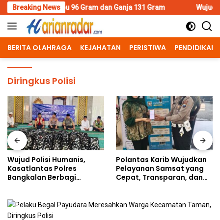
Skip
Sabu 96 Gram dan Ganja 131 Gram
Breaking News
Wujud Polisi Humanis, Ka
to
content
BERITA OLAHRAGA
KEJAHATAN
PERISTIWA
PENDIDIKAN
Diringkus Polisi
Wujud Polisi Humanis,
Polantas Karib Wujudkan
Kasatlantas Polres
Pelayanan Samsat yang
Bangkalan Berbagi
Cepat, Transparan, dan
Kebaikan Lewat Jumat
Humanis
Berkah di Masjid Syekh
Ahmad Ibrahim