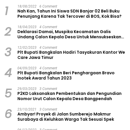
1
18/08/2022
6 Comment
Nah Kan, Tahun Ini Siswa SDN Banjar 02 Beli Buku
Penunjang Karena Tak Tercover di BOS, Kok Bisa?
2
18/04/2023
4 Comment
Deklarasi Damai, Muspika Kecamatan Galis
Undang Calon Kepala Desa Untuk Mensukseskan
Pilkades Aman dan Damai
3
12/02/2023
4 Comment
Plt Bupati Bangkalan Hadiri Tasyakuran Kantor We
Care Jawa Timur
4
04/09/2023
4 Comment
Plt Bupati Bangkalan Beri Penghargaan Bravo
Inotek Award Tahun 2023
5
29/03/2023
3 Comment
P2KD Laksanakan Pembentukan dan Pengundian
Nomor Urut Calon Kepala Desa Bangpendah
6
23/10/2021
3 Comment
Ambyar! Proyek di Jalan Sumberejo Makmur
Surabaya di Keluhkan Warga Tak Sesuai Spek
06/12/2022
3 Comment