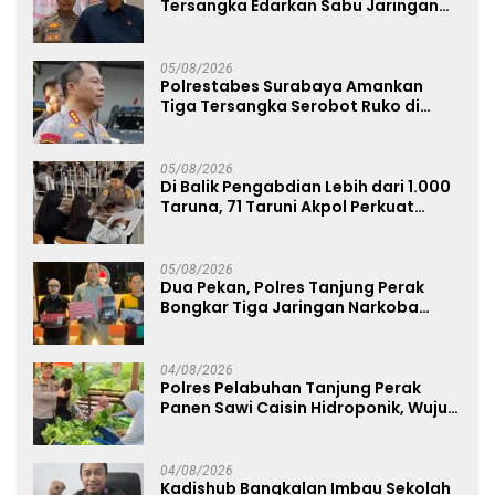
Tersangka Edarkan Sabu Jaringan
Bangkalan
05/08/2026
Polrestabes Surabaya Amankan
Tiga Tersangka Serobot Ruko di
Ngagel
05/08/2026
Di Balik Pengabdian Lebih dari 1.000
Taruna, 71 Taruni Akpol Perkuat
Pembentukan Karakter Siswa
Sekolah Rakyat
05/08/2026
Dua Pekan, Polres Tanjung Perak
Bongkar Tiga Jaringan Narkoba
22,76 Gram Sabu dan Pil Ekstasi
04/08/2026
Polres Pelabuhan Tanjung Perak
Panen Sawi Caisin Hidroponik, Wujud
Nyata Dukung Ketahanan Pangan
Nasional
04/08/2026
Kadishub Bangkalan Imbau Sekolah