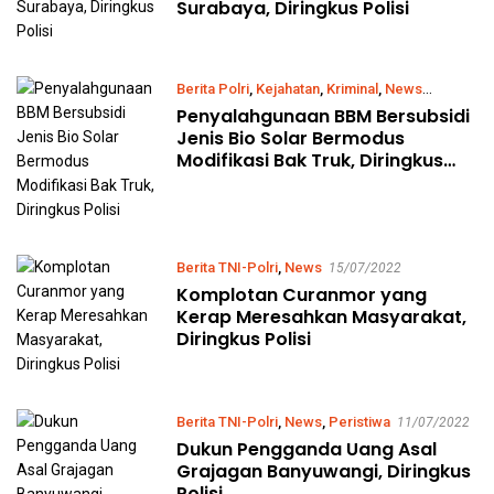
Surabaya, Diringkus Polisi
Berita Polri
,
Kejahatan
,
Kriminal
,
News
Penyalahgunaan BBM Bersubsidi
16/09/2022
Jenis Bio Solar Bermodus
Modifikasi Bak Truk, Diringkus
Polisi
Berita TNI-Polri
,
News
15/07/2022
Komplotan Curanmor yang
Kerap Meresahkan Masyarakat,
Diringkus Polisi
Berita TNI-Polri
,
News
,
Peristiwa
11/07/2022
Dukun Pengganda Uang Asal
Grajagan Banyuwangi, Diringkus
Polisi