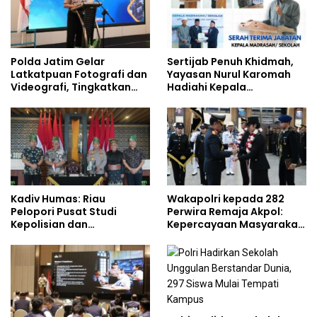
Polda Jatim Gelar
Sertijab Penuh Khidmah,
Latkatpuan Fotografi dan
Yayasan Nurul Karomah
Videografi, Tingkatkan
Hadiahi Kepala
Kompetensi Personel di
Demisioner Voucher
Era Digital
Umrah
Kadiv Humas: Riau
Wakapolri kepada 282
Pelopori Pusat Studi
Perwira Remaja Akpol:
Kepolisian dan
Kepercayaan Masyarakat
Lingkungan, Green
Dibangun dari Integritas
Policing Masuki Babak
Baru