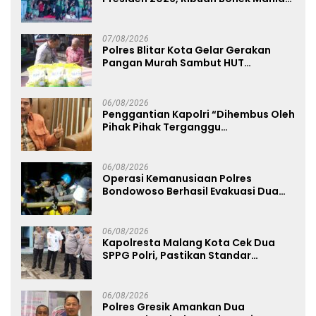
Dukung Persebaya dari Lapangan
Mapolda
07/08/2026
Polres Blitar Kota Gelar Gerakan
Pangan Murah Sambut HUT
Kemerdekaan RI ke-81
06/08/2026
Penggantian Kapolri “Dihembus Oleh
Pihak Pihak Terganggu
Kenyamanannya”
06/08/2026
Operasi Kemanusiaan Polres
Bondowoso Berhasil Evakuasi Dua
Jenazah di Gunung Piramid
06/08/2026
Kapolresta Malang Kota Cek Dua
SPPG Polri, Pastikan Standar
Pemenuhan Gizi dan Pengelolaan
Limbah Berjalan Optimal
06/08/2026
Polres Gresik Amankan Dua