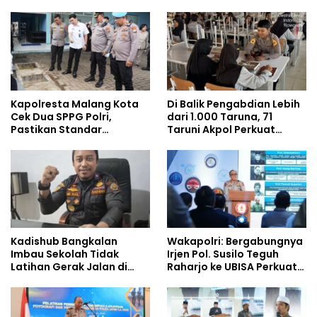
Kapolresta Malang Kota
Di Balik Pengabdian Lebih
Cek Dua SPPG Polri,
dari 1.000 Taruna, 71
Pastikan Standar
Taruni Akpol Perkuat
Pemenuhan Gizi dan
Pembentukan Karakter
Pengelolaan Limbah
Siswa Sekolah Rakyat
Berjalan Optimal
Kadishub Bangkalan
Wakapolri: Bergabungnya
Imbau Sekolah Tidak
Irjen Pol. Susilo Teguh
Latihan Gerak Jalan di
Raharjo ke UBISA Perkuat
Jalan Raya
Jejaring Nasional Pusat
Studi Kepolisian