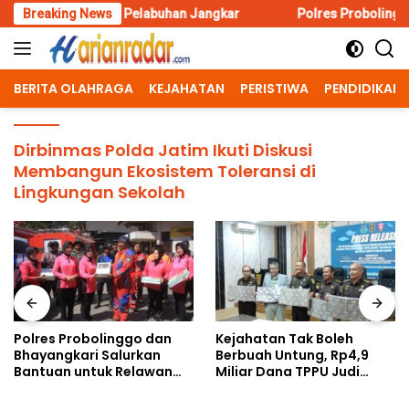
Skip
 di Pelabuhan Jangkar
Breaking News
Polres Probolinggo dan Bhayangkari
to
content
BERITA OLAHRAGA
KEJAHATAN
PERISTIWA
PENDIDIKAN
Dirbinmas Polda Jatim Ikuti Diskusi
Membangun Ekosistem Toleransi di
Lingkungan Sekolah
Polres Probolinggo dan
Kejahatan Tak Boleh
Bhayangkari Salurkan
Berbuah Untung, Rp4,9
Bantuan untuk Relawan
Miliar Dana TPPU Judi
Karhutla TNBTS di Bromo
Online Dirampas untuk
Negara