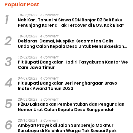
Popular Post
1
18/08/2022
6 Comment
Nah Kan, Tahun Ini Siswa SDN Banjar 02 Beli Buku
Penunjang Karena Tak Tercover di BOS, Kok Bisa?
2
18/04/2023
4 Comment
Deklarasi Damai, Muspika Kecamatan Galis
Undang Calon Kepala Desa Untuk Mensukseskan
Pilkades Aman dan Damai
3
12/02/2023
4 Comment
Plt Bupati Bangkalan Hadiri Tasyakuran Kantor We
Care Jawa Timur
4
04/09/2023
4 Comment
Plt Bupati Bangkalan Beri Penghargaan Bravo
Inotek Award Tahun 2023
5
29/03/2023
3 Comment
P2KD Laksanakan Pembentukan dan Pengundian
Nomor Urut Calon Kepala Desa Bangpendah
6
23/10/2021
3 Comment
Ambyar! Proyek di Jalan Sumberejo Makmur
Surabaya di Keluhkan Warga Tak Sesuai Spek