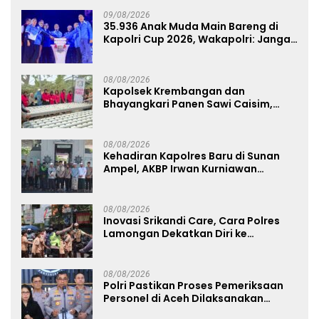
09/08/2026
35.936 Anak Muda Main Bareng di
Kapolri Cup 2026, Wakapolri: Jangan
Cuma Jadi Penonton, Jadilah
Talenta Digital
08/08/2026
Kapolsek Krembangan dan
Bhayangkari Panen Sawi Caisim,
Dorong Warga Perkuat Ketahanan
Pangan
08/08/2026
Kehadiran Kapolres Baru di Sunan
Ampel, AKBP Irwan Kurniawan
Teguhkan Sinergi Polri dan Ulama
08/08/2026
Inovasi Srikandi Care, Cara Polres
Lamongan Dekatkan Diri ke
Masyarakat
08/08/2026
Polri Pastikan Proses Pemeriksaan
Personel di Aceh Dilaksanakan
Secara Profesional dan Transparan