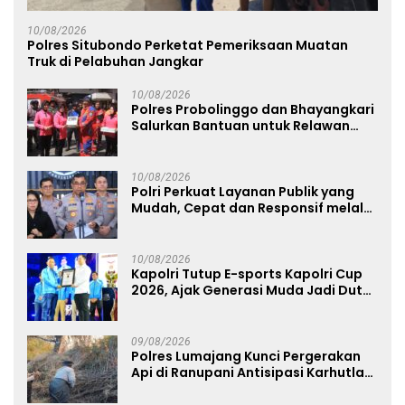
10/08/2026
Polres Situbondo Perketat Pemeriksaan Muatan
Truk di Pelabuhan Jangkar
10/08/2026
Polres Probolinggo dan Bhayangkari
Salurkan Bantuan untuk Relawan
Karhutla TNBTS di Bromo
10/08/2026
Polri Perkuat Layanan Publik yang
Mudah, Cepat dan Responsif melalui
SuperApp Polri
10/08/2026
Kapolri Tutup E-sports Kapolri Cup
2026, Ajak Generasi Muda Jadi Duta
Kamtibmas dan Aktif Laporkan
Gangguan Ke 110
09/08/2026
Polres Lumajang Kunci Pergerakan
Api di Ranupani Antisipasi Karhutla
TNBTS Meluas