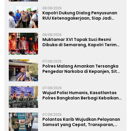
08/08/2026
Kapolri Dukung Dialog Penyusunan
RUU Ketenagakerjaan, Siap Jadi
Jembatan Aspirasi Buruh
08/08/2026
Muktamar XVI Tapak Suci Resmi
Dibuka di Semarang, Kapolri Terima
Anugerah Anggota Kehormatan
07/08/2026
Polres Malang Amankan Tersangka
Pengedar Narkoba di Kepanjen, Sita
Sabu 96 Gram dan Ganja 131 Gram
07/08/2026
Wujud Polisi Humanis, Kasatlantas
Polres Bangkalan Berbagi Kebaikan
Lewat Jumat Berkah di Masjid Syekh
Ahmad Ibrahim
07/08/2026
Polantas Karib Wujudkan Pelayanan
Samsat yang Cepat, Transparan,
dan Humanis