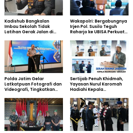
Kadishub Bangkalan
Wakapolri: Bergabungnya
Imbau Sekolah Tidak
Irjen Pol. Susilo Teguh
Latihan Gerak Jalan di
Raharjo ke UBISA Perkuat
Jalan Raya
Jejaring Nasional Pusat
Studi Kepolisian
Polda Jatim Gelar
Sertijab Penuh Khidmah,
Latkatpuan Fotografi dan
Yayasan Nurul Karomah
Videografi, Tingkatkan
Hadiahi Kepala
Kompetensi Personel di
Demisioner Voucher
Era Digital
Umrah