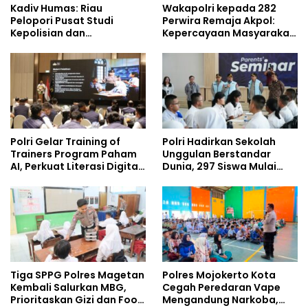
Kadiv Humas: Riau
Wakapolri kepada 282
Pelopori Pusat Studi
Perwira Remaja Akpol:
Kepolisian dan
Kepercayaan Masyarakat
Lingkungan, Green
Dibangun dari Integritas
Policing Masuki Babak
Baru
Polri Gelar Training of
Polri Hadirkan Sekolah
Trainers Program Paham
Unggulan Berstandar
AI, Perkuat Literasi Digital
Dunia, 297 Siswa Mulai
Pelajar
Tempati Kampus
Tiga SPPG Polres Magetan
Polres Mojokerto Kota
Kembali Salurkan MBG,
Cegah Peredaran Vape
Prioritaskan Gizi dan Food
Mengandung Narkoba,