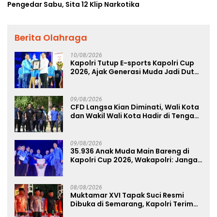
Pengedar Sabu, Sita 12 Klip Narkotika
Berita Olahraga
10/08/2026
Kapolri Tutup E-sports Kapolri Cup
2026, Ajak Generasi Muda Jadi Duta
Kamtibmas dan Aktif Laporkan
Gangguan Ke 110
09/08/2026
CFD Langsa Kian Diminati, Wali Kota
dan Wakil Wali Kota Hadir di Tengah
Masyarakat
09/08/2026
35.936 Anak Muda Main Bareng di
Kapolri Cup 2026, Wakapolri: Jangan
Cuma Jadi Penonton, Jadilah
Talenta Digital
08/08/2026
Muktamar XVI Tapak Suci Resmi
Dibuka di Semarang, Kapolri Terima
Anugerah Anggota Kehormatan