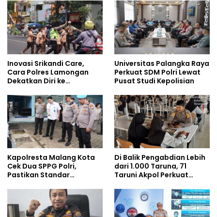
Inovasi Srikandi Care,
Universitas Palangka Raya
Cara Polres Lamongan
Perkuat SDM Polri Lewat
Dekatkan Diri ke
Pusat Studi Kepolisian
Masyarakat
Kapolresta Malang Kota
Di Balik Pengabdian Lebih
Cek Dua SPPG Polri,
dari 1.000 Taruna, 71
Pastikan Standar
Taruni Akpol Perkuat
Pemenuhan Gizi dan
Pembentukan Karakter
Pengelolaan Limbah
Siswa Sekolah Rakyat
Berjalan Optimal