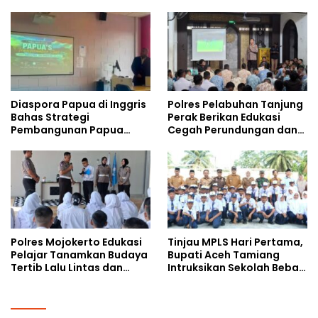
Safety
Gencarkan Sosialisasi di
Kalangan Remaja
Diaspora Papua di Inggris
Polres Pelabuhan Tanjung
Bahas Strategi
Perak Berikan Edukasi
Pembangunan Papua
Cegah Perundungan dan
bersama Mahasiswa
Bijak Bermedia Sosial
Doktoral Internasional
kepada Pelajar MPLS
Polres Mojokerto Edukasi
Tinjau MPLS Hari Pertama,
Pelajar Tanamkan Budaya
Bupati Aceh Tamiang
Tertib Lalu Lintas dan
Intruksikan Sekolah Bebas
Cegah Perundungan
Perundungan