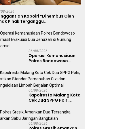
Tersangka Edarkan Sabu
P
Dua SPPG Polri, Pastikan
Jaringan Bangkalan
D
dar Pemenuhan Gizi
/08/2026
S
Pengelolaan Limbah
enggantian Kapolri “Dihembus Oleh
T
alan Optimal
ihak Pihak Terganggu
enyamanannya”
06/08/2026
Operasi Kemanusiaan
Polres Bondowoso
Berhasil Evakuasi Dua
Jenazah di Gunung
Piramid
06/08/2026
Kapolresta Malang Kota
Cek Dua SPPG Polri,
Pastikan Standar
Pemenuhan Gizi dan
Pengelolaan Limbah
Berjalan Optimal
06/08/2026
Polres Gresik Amankan