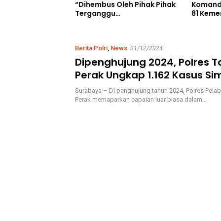
i Pembersihan
Komand
“Dihembus Oleh Pihak Pihak
talpal Merauke,
81 Keme
Terganggu
cara HUT Ke-81
Selatan
Kenyamanannya”
an RI
Berita Polri
,
News
31/12/2024
Dipenghujung 2024, Polres T
Perak Ungkap 1.162 Kasus Si
Tautannya
Surabaya – Di penghujung tahun 2024, Polres Pela
Perak memaparkan capaian luar biasa dalam…