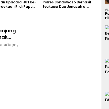
an Upacara HUT ke-
Polres Bondowoso Berhasil
Cek 
rdekaan RI di Papua
Evakuasi Dua Jenazah di
Stan
06
Gunung Piramid
dan 
P
Berj
P
K
anjung
mak
buhan Tanjung