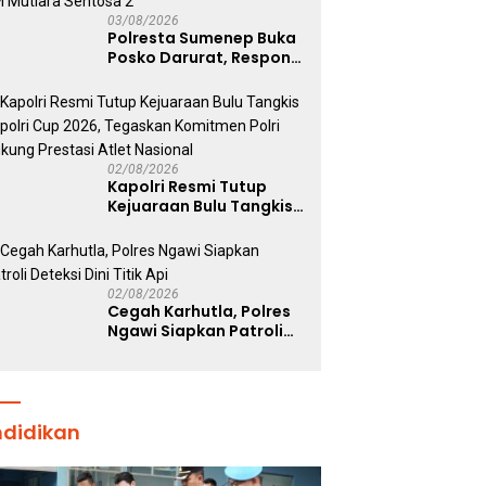
03/08/2026
Polresta Sumenep Buka
Posko Darurat, Respon
Cepat Penanganan
Korban Kebakaran KM
Mutiara Sentosa 2
02/08/2026
Kapolri Resmi Tutup
Kejuaraan Bulu Tangkis
Kapolri Cup 2026,
Tegaskan Komitmen
Polri Dukung Prestasi
Atlet Nasional
02/08/2026
Cegah Karhutla, Polres
Ngawi Siapkan Patroli
Deteksi Dini Titik Api
ndidikan