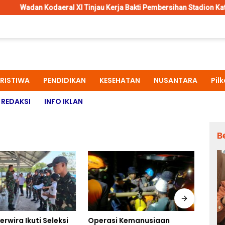
al XI Tinjau Kerja Bakti Pembersihan Stadion Katalpal Merauke, J
ERISTIWA
PENDIDIKAN
KESEHATAN
NUSANTARA
Pil
REDAKSI
INFO IKLAN
B
rwira Ikuti Seleksi
Operasi Kemanusiaan
Kapo