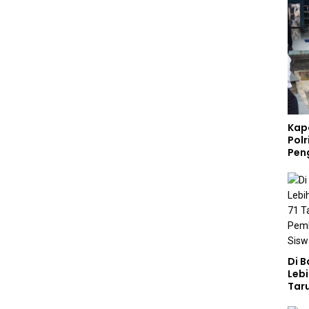
Kap
Polr
Pen
Di 
Lebi
Taru
Akp