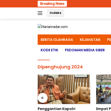
Skip
Breaking News
Wadan Kodaer
to
Indeks
content
BERITA OLAHRAGA
KEJAHATAN
P
KODE ETIK
PEDOMAN MEDIA SIBER
Dipenghujung 2024
eral XI Tinjau
Empat Pe
Penggantian Kapolri