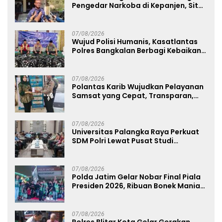
Pengedar Narkoba di Kepanjen, Sita
Sabu 96 Gram dan Ganja 131 Gram
07/08/2026
Wujud Polisi Humanis, Kasatlantas
Polres Bangkalan Berbagi Kebaikan
Lewat Jumat Berkah di Masjid Syekh
Ahmad Ibrahim
07/08/2026
Polantas Karib Wujudkan Pelayanan
Samsat yang Cepat, Transparan,
dan Humanis
07/08/2026
Universitas Palangka Raya Perkuat
SDM Polri Lewat Pusat Studi
Kepolisian
07/08/2026
Polda Jatim Gelar Nobar Final Piala
Presiden 2026, Ribuan Bonek Mania
Dukung Persebaya dari Lapangan
Mapolda
07/08/2026