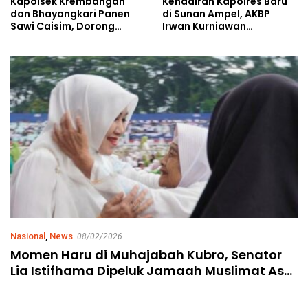
Kehadiran Kapolres Baru
Kapolsek Krembangan
di Sunan Ampel, AKBP
dan Bhayangkari Panen
Irwan Kurniawan
Sawi Caisim, Dorong
Teguhkan Sinergi Polri dan
Warga Perkuat Ketahanan
Ulama
Pangan
Nasional
,
News
08/02/2026
Momen Haru di Muhajabah Kubro, Senator
Lia Istifhama Dipeluk Jamaah Muslimat Asal
Banyuwangi