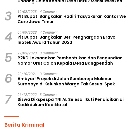
Undang Calon Kepala Desa Untuk Mensukseskan
Pilkades Aman dan Damai
3
12/02/2023
4 Comment
Plt Bupati Bangkalan Hadiri Tasyakuran Kantor We
Care Jawa Timur
4
04/09/2023
4 Comment
Plt Bupati Bangkalan Beri Penghargaan Bravo
Inotek Award Tahun 2023
5
29/03/2023
3 Comment
P2KD Laksanakan Pembentukan dan Pengundian
Nomor Urut Calon Kepala Desa Bangpendah
6
23/10/2021
3 Comment
Ambyar! Proyek di Jalan Sumberejo Makmur
Surabaya di Keluhkan Warga Tak Sesuai Spek
7
06/12/2022
3 Comment
Siswa Dikspespa TNI AL Selesai Ikuti Pendidikan di
Kodikdukum Kodiklatal
Berita Kriminal