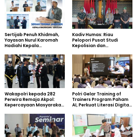
Sertijab Penuh Khidmah,
Kadiv Humas: Riau
Yayasan Nurul Karomah
Pelopori Pusat Studi
Hadiahi Kepala
Kepolisian dan
Demisioner Voucher
Lingkungan, Green
Umrah
Policing Masuki Babak
Baru
Wakapolri kepada 282
Polri Gelar Training of
Perwira Remaja Akpol:
Trainers Program Paham
Kepercayaan Masyarakat
AI, Perkuat Literasi Digital
Dibangun dari Integritas
Pelajar