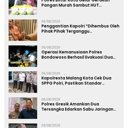
Polres Blitar Kota Gelar Gerakan
Pangan Murah Sambut HUT
Kemerdekaan RI ke-81
06/08/2026
Penggantian Kapolri “Dihembus Oleh
Pihak Pihak Terganggu
Kenyamanannya”
06/08/2026
Operasi Kemanusiaan Polres
Bondowoso Berhasil Evakuasi Dua
Jenazah di Gunung Piramid
06/08/2026
Kapolresta Malang Kota Cek Dua
SPPG Polri, Pastikan Standar
Pemenuhan Gizi dan Pengelolaan
Limbah Berjalan Optimal
06/08/2026
Polres Gresik Amankan Dua
Tersangka Edarkan Sabu Jaringan
Bangkalan
05/08/2026