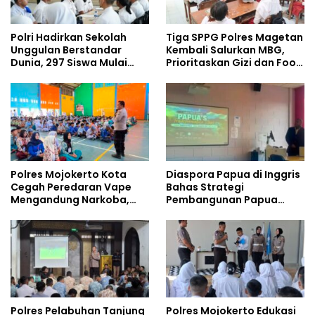
Polri Hadirkan Sekolah
Tiga SPPG Polres Magetan
Unggulan Berstandar
Kembali Salurkan MBG,
Dunia, 297 Siswa Mulai
Prioritaskan Gizi dan Food
Tempati Kampus
Safety
Polres Mojokerto Kota
Diaspora Papua di Inggris
Cegah Peredaran Vape
Bahas Strategi
Mengandung Narkoba,
Pembangunan Papua
Gencarkan Sosialisasi di
bersama Mahasiswa
Kalangan Remaja
Doktoral Internasional
Polres Pelabuhan Tanjung
Polres Mojokerto Edukasi