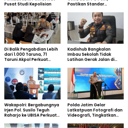
Pusat Studi Kepolisian
Pastikan Standar
Pemenuhan Gizi dan
Pengelolaan Limbah
Berjalan Optimal
Di Balik Pengabdian Lebih
Kadishub Bangkalan
dari 1.000 Taruna, 71
Imbau Sekolah Tidak
Taruni Akpol Perkuat
Latihan Gerak Jalan di
Pembentukan Karakter
Jalan Raya
Siswa Sekolah Rakyat
Wakapolri: Bergabungnya
Polda Jatim Gelar
Irjen Pol. Susilo Teguh
Latkatpuan Fotografi dan
Raharjo ke UBISA Perkuat
Videografi, Tingkatkan
Jejaring Nasional Pusat
Kompetensi Personel di
Studi Kepolisian
Era Digital