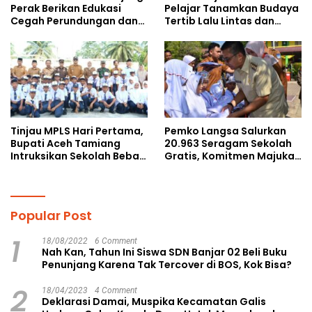
Perak Berikan Edukasi
Pelajar Tanamkan Budaya
Cegah Perundungan dan
Tertib Lalu Lintas dan
Bijak Bermedia Sosial
Cegah Perundungan
kepada Pelajar MPLS
Tinjau MPLS Hari Pertama,
Pemko Langsa Salurkan
Bupati Aceh Tamiang
20.963 Seragam Sekolah
Intruksikan Sekolah Bebas
Gratis, Komitmen Majukan
Perundungan
Pendidikan
Popular Post
1
18/08/2022
6 Comment
Nah Kan, Tahun Ini Siswa SDN Banjar 02 Beli Buku
Penunjang Karena Tak Tercover di BOS, Kok Bisa?
2
18/04/2023
4 Comment
Deklarasi Damai, Muspika Kecamatan Galis