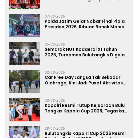
Anugerah Anggota Kehormatan
07/08/2026
Polda Jatim Gelar Nobar Final Piala
Presiden 2026, Ribuan Bonek Mania
Dukung Persebaya dari Lapangan
Mapolda
05/08/2026
Semarak HUT Kodaeral XI Tahun
2026, Turnamen Bulutangkis Digelar
untuk Cetak Atlet Berprestasi dan
Perkuat Soliditas Prajurit
02/08/2026
Car Free Day Langsa Tak Sekadar
Olahraga, Kini Jadi Pusat Aktivitas
dan Pelayanan Publik
02/08/2026
Kapolri Resmi Tutup Kejuaraan Bulu
Tangkis Kapolri Cup 2026, Tegaskan
Komitmen Polri Dukung Prestasi
Atlet Nasional
28/07/2026
Bulutangkis Kapolri Cup 2026 Resmi