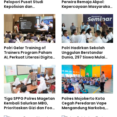
Pelopori Pusat Studi
Perwira Remaja Akpol:
Kepolisian dan
Kepercayaan Masyarakat
Lingkungan, Green
Dibangun dari Integritas
Policing Masuki Babak
Baru
Polri Gelar Training of
Polri Hadirkan Sekolah
Trainers Program Paham
Unggulan Berstandar
AI, Perkuat Literasi Digital
Dunia, 297 Siswa Mulai
Pelajar
Tempati Kampus
Tiga SPPG Polres Magetan
Polres Mojokerto Kota
Kembali Salurkan MBG,
Cegah Peredaran Vape
Prioritaskan Gizi dan Food
Mengandung Narkoba,
Safety
Gencarkan Sosialisasi di