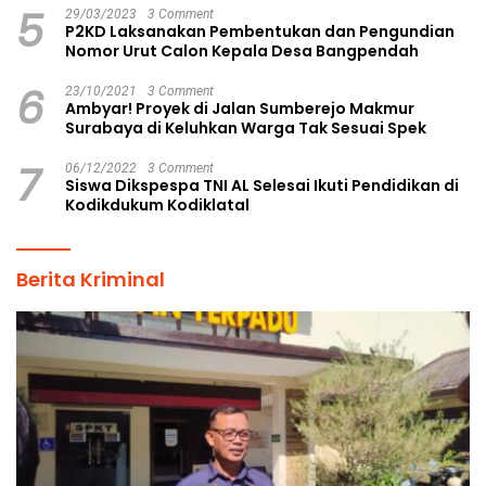
5
29/03/2023
3 Comment
P2KD Laksanakan Pembentukan dan Pengundian
Nomor Urut Calon Kepala Desa Bangpendah
6
23/10/2021
3 Comment
Ambyar! Proyek di Jalan Sumberejo Makmur
Surabaya di Keluhkan Warga Tak Sesuai Spek
7
06/12/2022
3 Comment
Siswa Dikspespa TNI AL Selesai Ikuti Pendidikan di
Kodikdukum Kodiklatal
Berita Kriminal