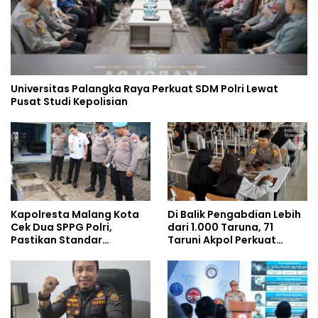
Universitas Palangka Raya Perkuat SDM Polri Lewat
Pusat Studi Kepolisian
Kapolresta Malang Kota
Di Balik Pengabdian Lebih
Cek Dua SPPG Polri,
dari 1.000 Taruna, 71
Pastikan Standar
Taruni Akpol Perkuat
Pemenuhan Gizi dan
Pembentukan Karakter
Pengelolaan Limbah
Siswa Sekolah Rakyat
Berjalan Optimal