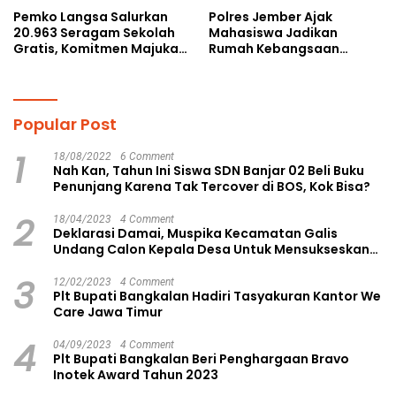
Pemko Langsa Salurkan
Polres Jember Ajak
20.963 Seragam Sekolah
Mahasiswa Jadikan
Gratis, Komitmen Majukan
Rumah Kebangsaan
Pendidikan
Ruang Kolaborasi Lahirkan
Gagasan Konstruktif
Popular Post
1
18/08/2022
6 Comment
Nah Kan, Tahun Ini Siswa SDN Banjar 02 Beli Buku
Penunjang Karena Tak Tercover di BOS, Kok Bisa?
2
18/04/2023
4 Comment
Deklarasi Damai, Muspika Kecamatan Galis
Undang Calon Kepala Desa Untuk Mensukseskan
Pilkades Aman dan Damai
3
12/02/2023
4 Comment
Plt Bupati Bangkalan Hadiri Tasyakuran Kantor We
Care Jawa Timur
4
04/09/2023
4 Comment
Plt Bupati Bangkalan Beri Penghargaan Bravo
Inotek Award Tahun 2023