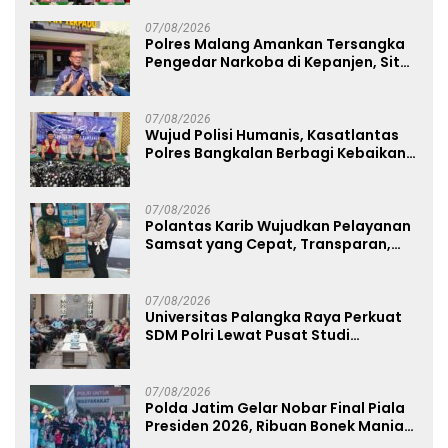
07/08/2026
Polres Malang Amankan Tersangka
Pengedar Narkoba di Kepanjen, Sita
Sabu 96 Gram dan Ganja 131 Gram
07/08/2026
Wujud Polisi Humanis, Kasatlantas
Polres Bangkalan Berbagi Kebaikan
Lewat Jumat Berkah di Masjid Syekh
Ahmad Ibrahim
07/08/2026
Polantas Karib Wujudkan Pelayanan
Samsat yang Cepat, Transparan,
dan Humanis
07/08/2026
Universitas Palangka Raya Perkuat
SDM Polri Lewat Pusat Studi
Kepolisian
07/08/2026
Polda Jatim Gelar Nobar Final Piala
Presiden 2026, Ribuan Bonek Mania
Dukung Persebaya dari Lapangan