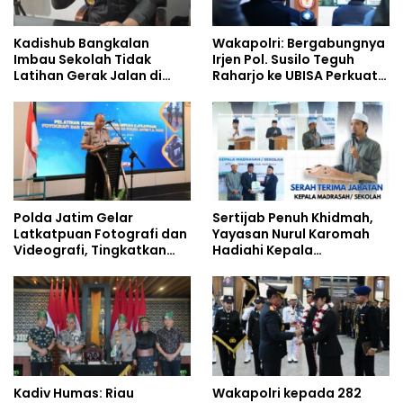
Kadishub Bangkalan
Wakapolri: Bergabungnya
Imbau Sekolah Tidak
Irjen Pol. Susilo Teguh
Latihan Gerak Jalan di
Raharjo ke UBISA Perkuat
Jalan Raya
Jejaring Nasional Pusat
Studi Kepolisian
Polda Jatim Gelar
Sertijab Penuh Khidmah,
Latkatpuan Fotografi dan
Yayasan Nurul Karomah
Videografi, Tingkatkan
Hadiahi Kepala
Kompetensi Personel di
Demisioner Voucher
Era Digital
Umrah
Kadiv Humas: Riau
Wakapolri kepada 282