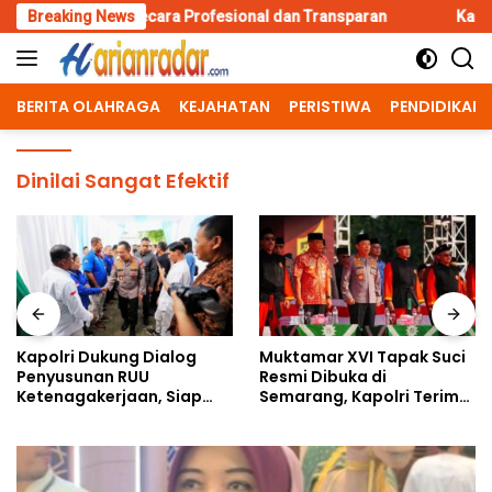
Skip
 Secara Profesional dan Transparan
Breaking News
Kapolri Dukung Dialog 
to
content
BERITA OLAHRAGA
KEJAHATAN
PERISTIWA
PENDIDIKAN
Dinilai Sangat Efektif
Kapolri Dukung Dialog
Muktamar XVI Tapak Suci
Penyusunan RUU
Resmi Dibuka di
Ketenagakerjaan, Siap
Semarang, Kapolri Terima
Jadi Jembatan Aspirasi
Anugerah Anggota
Buruh
Kehormatan