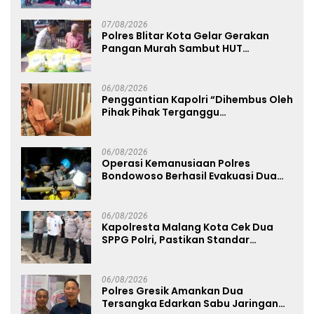
Mapolda
07/08/2026
Polres Blitar Kota Gelar Gerakan
Pangan Murah Sambut HUT
Kemerdekaan RI ke-81
06/08/2026
Penggantian Kapolri “Dihembus Oleh
Pihak Pihak Terganggu
Kenyamanannya”
06/08/2026
Operasi Kemanusiaan Polres
Bondowoso Berhasil Evakuasi Dua
Jenazah di Gunung Piramid
06/08/2026
Kapolresta Malang Kota Cek Dua
SPPG Polri, Pastikan Standar
Pemenuhan Gizi dan Pengelolaan
Limbah Berjalan Optimal
06/08/2026
Polres Gresik Amankan Dua
Tersangka Edarkan Sabu Jaringan