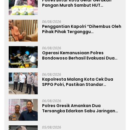
Polres Blitar Kota Gelar Gerakan
Pangan Murah Sambut HUT
Kemerdekaan RI ke-81
06/08/2026
Penggantian Kapolri “Dihembus Oleh
Pihak Pihak Terganggu
Kenyamanannya”
06/08/2026
Operasi Kemanusiaan Polres
Bondowoso Berhasil Evakuasi Dua
Jenazah di Gunung Piramid
06/08/2026
Kapolresta Malang Kota Cek Dua
SPPG Polri, Pastikan Standar
Pemenuhan Gizi dan Pengelolaan
Limbah Berjalan Optimal
06/08/2026
Polres Gresik Amankan Dua
Tersangka Edarkan Sabu Jaringan
Bangkalan
05/08/2026