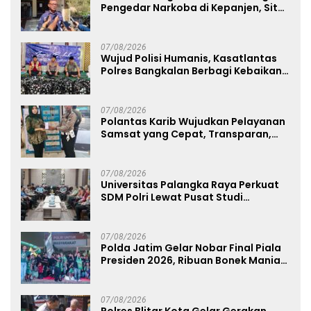
Pengedar Narkoba di Kepanjen, Sita
Sabu 96 Gram dan Ganja 131 Gram
07/08/2026
Wujud Polisi Humanis, Kasatlantas
Polres Bangkalan Berbagi Kebaikan
Lewat Jumat Berkah di Masjid Syekh
Ahmad Ibrahim
07/08/2026
Polantas Karib Wujudkan Pelayanan
Samsat yang Cepat, Transparan,
dan Humanis
07/08/2026
Universitas Palangka Raya Perkuat
SDM Polri Lewat Pusat Studi
Kepolisian
07/08/2026
Polda Jatim Gelar Nobar Final Piala
Presiden 2026, Ribuan Bonek Mania
Dukung Persebaya dari Lapangan
Mapolda
07/08/2026