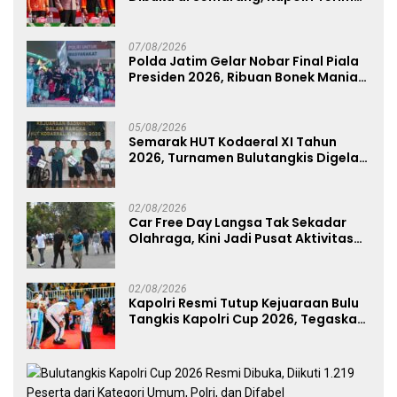
Anugerah Anggota Kehormatan
07/08/2026
Polda Jatim Gelar Nobar Final Piala
Presiden 2026, Ribuan Bonek Mania
Dukung Persebaya dari Lapangan
Mapolda
05/08/2026
Semarak HUT Kodaeral XI Tahun
2026, Turnamen Bulutangkis Digelar
untuk Cetak Atlet Berprestasi dan
Perkuat Soliditas Prajurit
02/08/2026
Car Free Day Langsa Tak Sekadar
Olahraga, Kini Jadi Pusat Aktivitas
dan Pelayanan Publik
02/08/2026
Kapolri Resmi Tutup Kejuaraan Bulu
Tangkis Kapolri Cup 2026, Tegaskan
Komitmen Polri Dukung Prestasi
Atlet Nasional