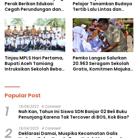
Perak Berikan Edukasi
Pelajar Tanamkan Budaya
Cegah Perundungan dan
Tertib Lalu Lintas dan
Bijak Bermedia Sosial
Cegah Perundungan
kepada Pelajar MPLS
Tinjau MPLS Hari Pertama,
Pemko Langsa Salurkan
Bupati Aceh Tamiang
20.963 Seragam Sekolah
Intruksikan Sekolah Bebas
Gratis, Komitmen Majukan
Perundungan
Pendidikan
Popular Post
1
18/08/2022
6 Comment
Nah Kan, Tahun Ini Siswa SDN Banjar 02 Beli Buku
Penunjang Karena Tak Tercover di BOS, Kok Bisa?
2
18/04/2023
4 Comment
Deklarasi Damai, Muspika Kecamatan Galis