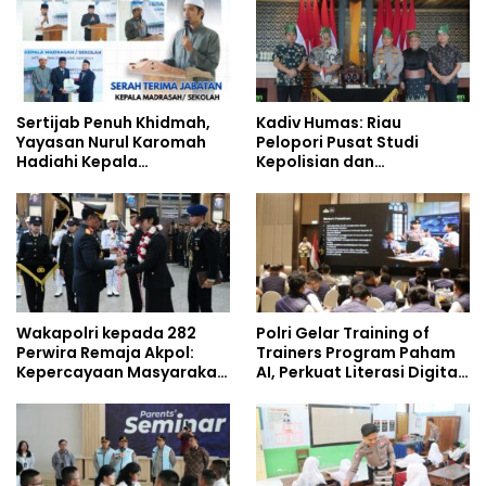
Sertijab Penuh Khidmah,
Kadiv Humas: Riau
Yayasan Nurul Karomah
Pelopori Pusat Studi
Hadiahi Kepala
Kepolisian dan
Demisioner Voucher
Lingkungan, Green
Umrah
Policing Masuki Babak
Baru
Wakapolri kepada 282
Polri Gelar Training of
Perwira Remaja Akpol:
Trainers Program Paham
Kepercayaan Masyarakat
AI, Perkuat Literasi Digital
Dibangun dari Integritas
Pelajar