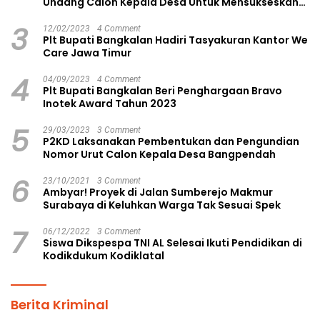
Undang Calon Kepala Desa Untuk Mensukseskan
Pilkades Aman dan Damai
3
12/02/2023
4 Comment
Plt Bupati Bangkalan Hadiri Tasyakuran Kantor We
Care Jawa Timur
4
04/09/2023
4 Comment
Plt Bupati Bangkalan Beri Penghargaan Bravo
Inotek Award Tahun 2023
5
29/03/2023
3 Comment
P2KD Laksanakan Pembentukan dan Pengundian
Nomor Urut Calon Kepala Desa Bangpendah
6
23/10/2021
3 Comment
Ambyar! Proyek di Jalan Sumberejo Makmur
Surabaya di Keluhkan Warga Tak Sesuai Spek
7
06/12/2022
3 Comment
Siswa Dikspespa TNI AL Selesai Ikuti Pendidikan di
Kodikdukum Kodiklatal
Berita Kriminal