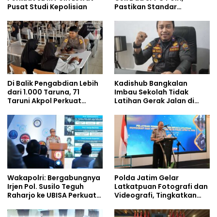
Pusat Studi Kepolisian
Pastikan Standar
Pemenuhan Gizi dan
Pengelolaan Limbah
Berjalan Optimal
Di Balik Pengabdian Lebih
Kadishub Bangkalan
dari 1.000 Taruna, 71
Imbau Sekolah Tidak
Taruni Akpol Perkuat
Latihan Gerak Jalan di
Pembentukan Karakter
Jalan Raya
Siswa Sekolah Rakyat
Wakapolri: Bergabungnya
Polda Jatim Gelar
Irjen Pol. Susilo Teguh
Latkatpuan Fotografi dan
Raharjo ke UBISA Perkuat
Videografi, Tingkatkan
Jejaring Nasional Pusat
Kompetensi Personel di
Studi Kepolisian
Era Digital