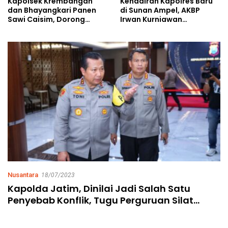
Kehadiran Kapolres Baru
Kapolsek Krembangan
di Sunan Ampel, AKBP
dan Bhayangkari Panen
Irwan Kurniawan
Sawi Caisim, Dorong
Teguhkan Sinergi Polri dan
Warga Perkuat Ketahanan
Ulama
Pangan
Nusantara
18/07/2023
Kapolda Jatim, Dinilai Jadi Salah Satu
Penyebab Konflik, Tugu Perguruan Silat
Diminta Dibongkar