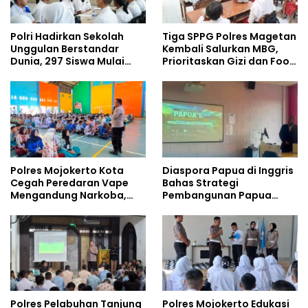
Polri Hadirkan Sekolah
Tiga SPPG Polres Magetan
Unggulan Berstandar
Kembali Salurkan MBG,
Dunia, 297 Siswa Mulai
Prioritaskan Gizi dan Food
Tempati Kampus
Safety
Polres Mojokerto Kota
Diaspora Papua di Inggris
Cegah Peredaran Vape
Bahas Strategi
Mengandung Narkoba,
Pembangunan Papua
Gencarkan Sosialisasi di
bersama Mahasiswa
Kalangan Remaja
Doktoral Internasional
Polres Pelabuhan Tanjung
Polres Mojokerto Edukasi