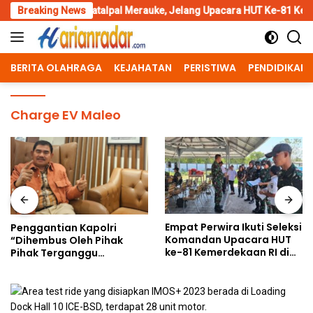
Skip
on Katalpal Merauke, Jelang Upacara HUT Ke-81 Kemerdekaan RI
Breaking News
to
content
BERITA OLAHRAGA
KEJAHATAN
PERISTIWA
PENDIDIKAN
Charge EV Maleo
Empat Perwira Ikuti Seleksi
Penggantian Kapolri
Komandan Upacara HUT
“Dihembus Oleh Pihak
ke-81 Kemerdekaan RI di
Pihak Terganggu
Papua Selatan
Kenyamanannya”