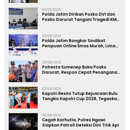
03/08/2026
Polda Jatim Dirikan Posko DVI dan
Posko Darurat Tangani Tragedi KMP
Mutiara Sentosa II
03/08/2026
Polda Jatim Bongkar Sindikat
Penipuan Online Emas Murah, Lima
Tersangka Diantaranya Warga
Binaan Lapas Diamankan
03/08/2026
Polresta Sumenep Buka Posko
Darurat, Respon Cepat Penanganan
Korban Kebakaran KM Mutiara
Sentosa 2
02/08/2026
Kapolri Resmi Tutup Kejuaraan Bulu
Tangkis Kapolri Cup 2026, Tegaskan
Komitmen Polri Dukung Prestasi
Atlet Nasional
02/08/2026
Cegah Karhutla, Polres Ngawi
Siapkan Patroli Deteksi Dini Titik Api