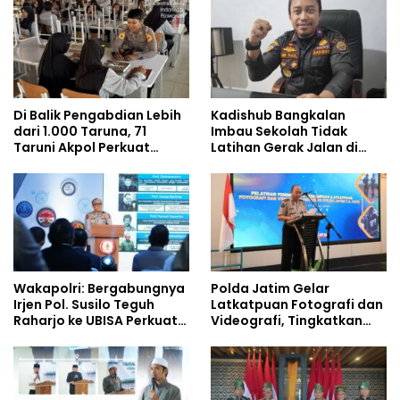
Di Balik Pengabdian Lebih
Kadishub Bangkalan
dari 1.000 Taruna, 71
Imbau Sekolah Tidak
Taruni Akpol Perkuat
Latihan Gerak Jalan di
Pembentukan Karakter
Jalan Raya
Siswa Sekolah Rakyat
Wakapolri: Bergabungnya
Polda Jatim Gelar
Irjen Pol. Susilo Teguh
Latkatpuan Fotografi dan
Raharjo ke UBISA Perkuat
Videografi, Tingkatkan
Jejaring Nasional Pusat
Kompetensi Personel di
Studi Kepolisian
Era Digital