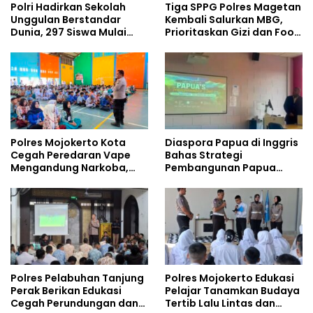
Polri Hadirkan Sekolah
Tiga SPPG Polres Magetan
Unggulan Berstandar
Kembali Salurkan MBG,
Dunia, 297 Siswa Mulai
Prioritaskan Gizi dan Food
Tempati Kampus
Safety
Polres Mojokerto Kota
Diaspora Papua di Inggris
Cegah Peredaran Vape
Bahas Strategi
Mengandung Narkoba,
Pembangunan Papua
Gencarkan Sosialisasi di
bersama Mahasiswa
Kalangan Remaja
Doktoral Internasional
Polres Pelabuhan Tanjung
Polres Mojokerto Edukasi
Perak Berikan Edukasi
Pelajar Tanamkan Budaya
Cegah Perundungan dan
Tertib Lalu Lintas dan