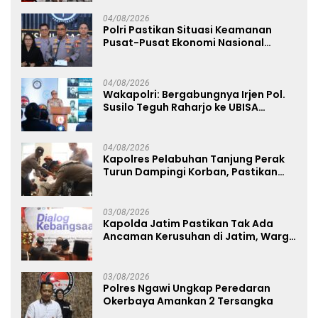
04/08/2026
Polri Pastikan Situasi Keamanan
Pusat-Pusat Ekonomi Nasional
Tetap Kondusif
04/08/2026
Wakapolri: Bergabungnya Irjen Pol.
Susilo Teguh Raharjo ke UBISA
Perkuat Jejaring Nasional Pusat
Studi Kepolisian
04/08/2026
Kapolres Pelabuhan Tanjung Perak
Turun Dampingi Korban, Pastikan
Penanganan Kebakaran KM Mutiara
Sentosa 2 Berjalan Maksimal
03/08/2026
Kapolda Jatim Pastikan Tak Ada
Ancaman Kerusuhan di Jatim, Warga
Diminta Tak Percaya Hoaks
03/08/2026
Polres Ngawi Ungkap Peredaran
Okerbaya Amankan 2 Tersangka