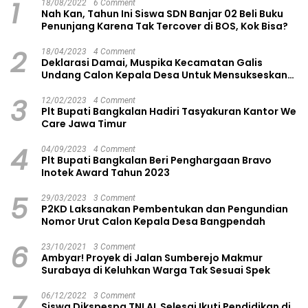
1
18/08/2022
6 Comment
Nah Kan, Tahun Ini Siswa SDN Banjar 02 Beli Buku
Penunjang Karena Tak Tercover di BOS, Kok Bisa?
2
18/04/2023
4 Comment
Deklarasi Damai, Muspika Kecamatan Galis
Undang Calon Kepala Desa Untuk Mensukseskan
Pilkades Aman dan Damai
3
12/02/2023
4 Comment
Plt Bupati Bangkalan Hadiri Tasyakuran Kantor We
Care Jawa Timur
4
04/09/2023
4 Comment
Plt Bupati Bangkalan Beri Penghargaan Bravo
Inotek Award Tahun 2023
5
29/03/2023
3 Comment
P2KD Laksanakan Pembentukan dan Pengundian
Nomor Urut Calon Kepala Desa Bangpendah
6
23/10/2021
3 Comment
Ambyar! Proyek di Jalan Sumberejo Makmur
Surabaya di Keluhkan Warga Tak Sesuai Spek
7
06/12/2022
3 Comment
Siswa Dikspespa TNI AL Selesai Ikuti Pendidikan di