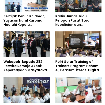
Sertijab Penuh Khidmah,
Kadiv Humas: Riau
Yayasan Nurul Karomah
Pelopori Pusat Studi
Hadiahi Kepala
Kepolisian dan
Demisioner Voucher
Lingkungan, Green
Umrah
Policing Masuki Babak
Baru
Wakapolri kepada 282
Polri Gelar Training of
Perwira Remaja Akpol:
Trainers Program Paham
Kepercayaan Masyarakat
AI, Perkuat Literasi Digital
Dibangun dari Integritas
Pelajar