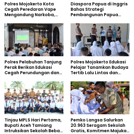
Polres Mojokerto Kota
Diaspora Papua di Inggris
Cegah Peredaran Vape
Bahas Strategi
Mengandung Narkoba,
Pembangunan Papua
Gencarkan Sosialisasi di
bersama Mahasiswa
Kalangan Remaja
Doktoral Internasional
Polres Pelabuhan Tanjung
Polres Mojokerto Edukasi
Perak Berikan Edukasi
Pelajar Tanamkan Budaya
Cegah Perundungan dan
Tertib Lalu Lintas dan
Bijak Bermedia Sosial
Cegah Perundungan
kepada Pelajar MPLS
Tinjau MPLS Hari Pertama,
Pemko Langsa Salurkan
Bupati Aceh Tamiang
20.963 Seragam Sekolah
Intruksikan Sekolah Bebas
Gratis, Komitmen Majukan