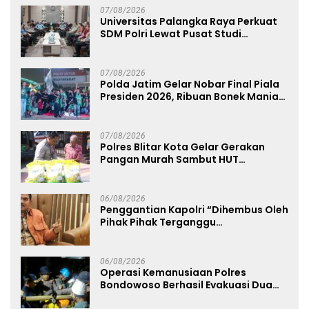
07/08/2026
Universitas Palangka Raya Perkuat
SDM Polri Lewat Pusat Studi
Kepolisian
07/08/2026
Polda Jatim Gelar Nobar Final Piala
Presiden 2026, Ribuan Bonek Mania
Dukung Persebaya dari Lapangan
Mapolda
07/08/2026
Polres Blitar Kota Gelar Gerakan
Pangan Murah Sambut HUT
Kemerdekaan RI ke-81
06/08/2026
Penggantian Kapolri “Dihembus Oleh
Pihak Pihak Terganggu
Kenyamanannya”
06/08/2026
Operasi Kemanusiaan Polres
Bondowoso Berhasil Evakuasi Dua
Jenazah di Gunung Piramid