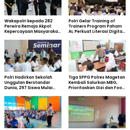
Wakapolri kepada 282
Polri Gelar Training of
Perwira Remaja Akpol:
Trainers Program Paham
Kepercayaan Masyarakat
AI, Perkuat Literasi Digital
Dibangun dari Integritas
Pelajar
Polri Hadirkan Sekolah
Tiga SPPG Polres Magetan
Unggulan Berstandar
Kembali Salurkan MBG,
Dunia, 297 Siswa Mulai
Prioritaskan Gizi dan Food
Tempati Kampus
Safety