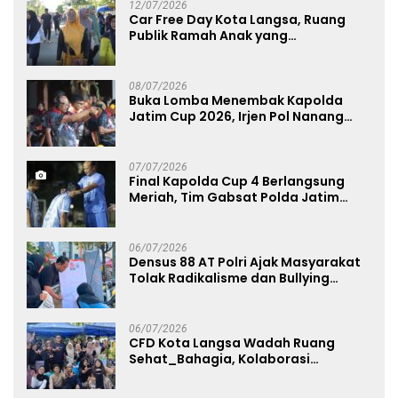
12/07/2026
Car Free Day Kota Langsa, Ruang
Publik Ramah Anak yang
Menggerakkan UMKM dan Layanan
Publik
08/07/2026
Buka Lomba Menembak Kapolda
Jatim Cup 2026, Irjen Pol Nanang
Avianto Tekankan Profesionalisme
Penggunaan Senjata Api
07/07/2026
Final Kapolda Cup 4 Berlangsung
Meriah, Tim Gabsat Polda Jatim
Angkat Trofi Juara
06/07/2026
Densus 88 AT Polri Ajak Masyarakat
Tolak Radikalisme dan Bullying
melalui Kampanye Edukasi di Car
Free Day Makassar
06/07/2026
CFD Kota Langsa Wadah Ruang
Sehat_Bahagia, Kolaborasi
Panggung UMKM Bersama
Dekranasda Gerakan Ekonomi Lokal