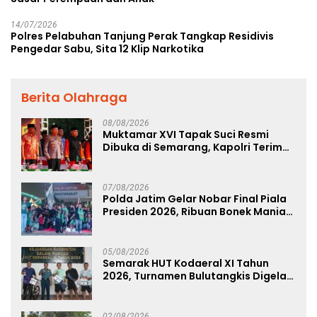
14/07/2026
Polres Pelabuhan Tanjung Perak Tangkap Residivis
Pengedar Sabu, Sita 12 Klip Narkotika
Berita Olahraga
08/08/2026
Muktamar XVI Tapak Suci Resmi
Dibuka di Semarang, Kapolri Terima
Anugerah Anggota Kehormatan
07/08/2026
Polda Jatim Gelar Nobar Final Piala
Presiden 2026, Ribuan Bonek Mania
Dukung Persebaya dari Lapangan
Mapolda
05/08/2026
Semarak HUT Kodaeral XI Tahun
2026, Turnamen Bulutangkis Digelar
untuk Cetak Atlet Berprestasi dan
Perkuat Soliditas Prajurit
02/08/2026