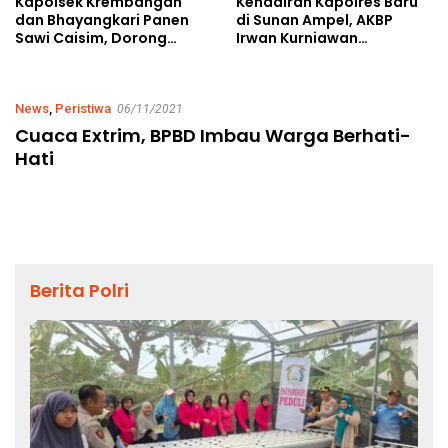
Kehadiran Kapolres Baru
Kapolsek Krembangan
di Sunan Ampel, AKBP
dan Bhayangkari Panen
Irwan Kurniawan
Sawi Caisim, Dorong
Teguhkan Sinergi Polri dan
Warga Perkuat Ketahanan
Ulama
Pangan
News
,
Peristiwa
06/11/2021
Cuaca Extrim, BPBD Imbau Warga Berhati-
Hati
Berita Polri