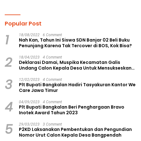
Perundungan
Pendidikan
Popular Post
1
18/08/2022
6 Comment
Nah Kan, Tahun Ini Siswa SDN Banjar 02 Beli Buku
Penunjang Karena Tak Tercover di BOS, Kok Bisa?
2
18/04/2023
4 Comment
Deklarasi Damai, Muspika Kecamatan Galis
Undang Calon Kepala Desa Untuk Mensukseskan
Pilkades Aman dan Damai
3
12/02/2023
4 Comment
Plt Bupati Bangkalan Hadiri Tasyakuran Kantor We
Care Jawa Timur
4
04/09/2023
4 Comment
Plt Bupati Bangkalan Beri Penghargaan Bravo
Inotek Award Tahun 2023
5
29/03/2023
3 Comment
P2KD Laksanakan Pembentukan dan Pengundian
Nomor Urut Calon Kepala Desa Bangpendah