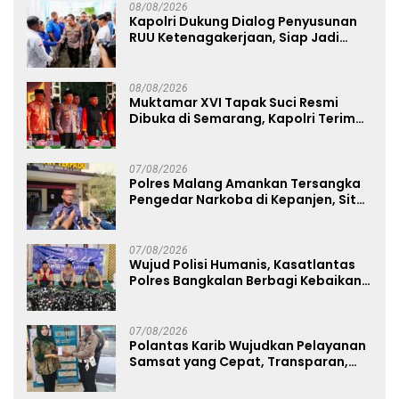
08/08/2026
Kapolri Dukung Dialog Penyusunan
RUU Ketenagakerjaan, Siap Jadi
Jembatan Aspirasi Buruh
08/08/2026
Muktamar XVI Tapak Suci Resmi
Dibuka di Semarang, Kapolri Terima
Anugerah Anggota Kehormatan
07/08/2026
Polres Malang Amankan Tersangka
Pengedar Narkoba di Kepanjen, Sita
Sabu 96 Gram dan Ganja 131 Gram
07/08/2026
Wujud Polisi Humanis, Kasatlantas
Polres Bangkalan Berbagi Kebaikan
Lewat Jumat Berkah di Masjid Syekh
Ahmad Ibrahim
07/08/2026
Polantas Karib Wujudkan Pelayanan
Samsat yang Cepat, Transparan,
dan Humanis