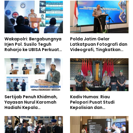
Siswa Sekolah Rakyat
Wakapolri: Bergabungnya
Polda Jatim Gelar
Irjen Pol. Susilo Teguh
Latkatpuan Fotografi dan
Raharjo ke UBISA Perkuat
Videografi, Tingkatkan
Jejaring Nasional Pusat
Kompetensi Personel di
Studi Kepolisian
Era Digital
Sertijab Penuh Khidmah,
Kadiv Humas: Riau
Yayasan Nurul Karomah
Pelopori Pusat Studi
Hadiahi Kepala
Kepolisian dan
Demisioner Voucher
Lingkungan, Green
Umrah
Policing Masuki Babak
Baru