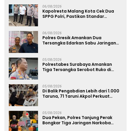
06/08/2026
Kapolresta Malang Kota Cek Dua
SPPG Polri, Pastikan Standar
Pemenuhan Gizi dan Pengelolaan
Limbah Berjalan Optimal
06/08/2026
Polres Gresik Amankan Dua
Tersangka Edarkan Sabu Jaringan
Bangkalan
05/08/2026
Polrestabes Surabaya Amankan
Tiga Tersangka Serobot Ruko di
Ngagel
05/08/2026
Di Balik Pengabdian Lebih dari 1.000
Taruna, 71 Taruni Akpol Perkuat
Pembentukan Karakter Siswa
Sekolah Rakyat
05/08/2026
Dua Pekan, Polres Tanjung Perak
Bongkar Tiga Jaringan Narkoba
22,76 Gram Sabu dan Pil Ekstasi