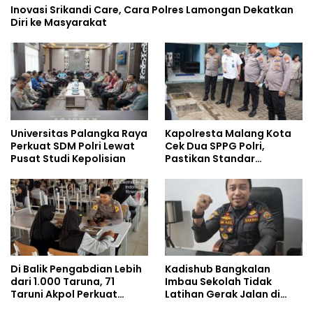
Inovasi Srikandi Care, Cara Polres Lamongan Dekatkan
Diri ke Masyarakat
Universitas Palangka Raya
Kapolresta Malang Kota
Perkuat SDM Polri Lewat
Cek Dua SPPG Polri,
Pusat Studi Kepolisian
Pastikan Standar
Pemenuhan Gizi dan
Pengelolaan Limbah
Berjalan Optimal
Di Balik Pengabdian Lebih
Kadishub Bangkalan
dari 1.000 Taruna, 71
Imbau Sekolah Tidak
Taruni Akpol Perkuat
Latihan Gerak Jalan di
Pembentukan Karakter
Jalan Raya