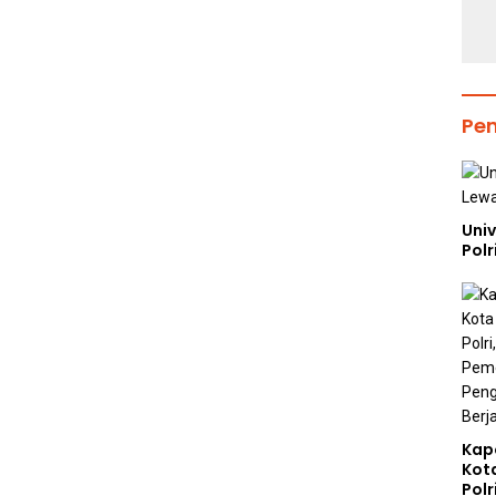
Pe
Uni
Polr
Kap
Kot
Polr