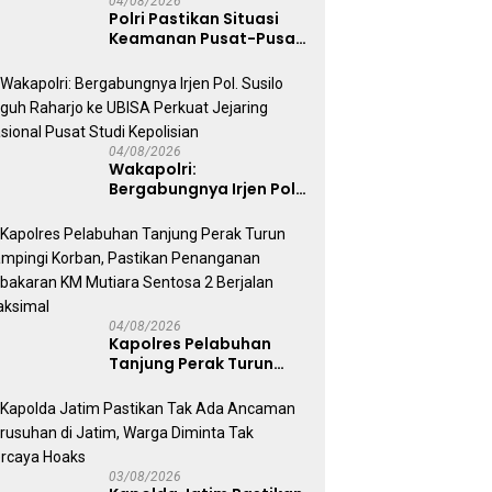
04/08/2026
Polri Pastikan Situasi
Keamanan Pusat-Pusat
Ekonomi Nasional Tetap
Kondusif
04/08/2026
Wakapolri:
Bergabungnya Irjen Pol.
Susilo Teguh Raharjo ke
UBISA Perkuat Jejaring
Nasional Pusat Studi
Kepolisian
04/08/2026
Kapolres Pelabuhan
Tanjung Perak Turun
Dampingi Korban,
Pastikan Penanganan
Kebakaran KM Mutiara
Sentosa 2 Berjalan
Maksimal
03/08/2026