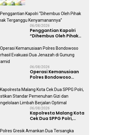
Sambut HUT
Kemerdekaan RI ke-81
06/08/2026
Penggantian Kapolri
“Dihembus Oleh Pihak
Pihak Terganggu
Kenyamanannya”
06/08/2026
Operasi Kemanusiaan
Polres Bondowoso
Berhasil Evakuasi Dua
Jenazah di Gunung
Piramid
06/08/2026
Kapolresta Malang Kota
Cek Dua SPPG Polri,
Pastikan Standar
Pemenuhan Gizi dan
Pengelolaan Limbah