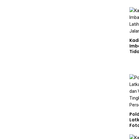
Sta
Gizi
Pen
Ber
Kad
Imb
Tid
Jala
Pol
Lat
Fot
Vide
Tin