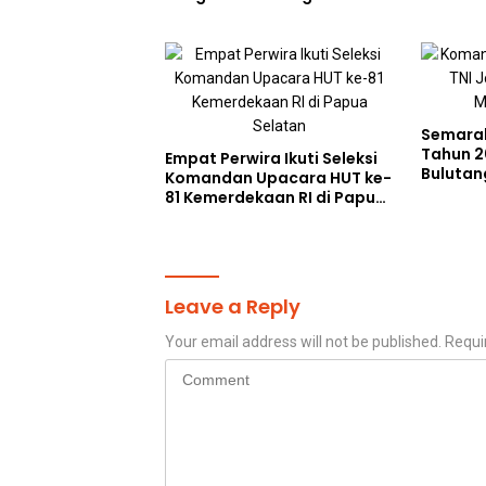
Kebaikan Lewat Jumat
Berkah di Masjid Syekh
Ahmad Ibrahim
Semarak
Tahun 2
Empat Perwira Ikuti Seleksi
Bulutan
Komandan Upacara HUT ke-
Cetak A
81 Kemerdekaan RI di Papua
Perkuat 
Selatan
Leave a Reply
Your email address will not be published.
Requi