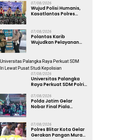
07/08/2026
Wujud Polisi Humanis,
Kasatlantas Polres
Bangkalan Berbagi
Kebaikan Lewat Jumat
Berkah di Masjid Syekh
07/08/2026
Ahmad Ibrahim
Polantas Karib
Wujudkan Pelayanan
Samsat yang Cepat,
Transparan, dan
Humanis
07/08/2026
Universitas Palangka
Raya Perkuat SDM Polri
Lewat Pusat Studi
Kepolisian
07/08/2026
Polda Jatim Gelar
Nobar Final Piala
Presiden 2026, Ribuan
Bonek Mania Dukung
Persebaya dari
07/08/2026
Lapangan Mapolda
Polres Blitar Kota Gelar
Gerakan Pangan Murah