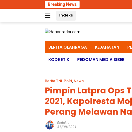
Skip
Breaking News
Polres 
to
Indeks
content
BERITA OLAHRAGA
KEJAHATAN
P
KODE ETIK
PEDOMAN MEDIA SIBER
Berita TNI-Polri
,
News
Pimpin Latpra Ops
2021, Kapolresta Mo
Perang Melawan N
Redaksi
31/08/2021