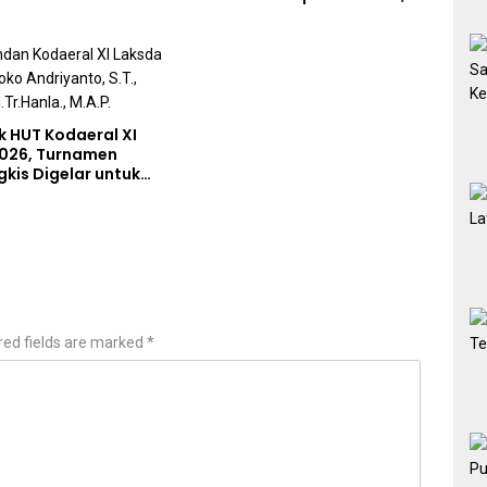
Jelang Upacara HUT Ke-81
Kemerdekaan RI
 HUT Kodaeral XI
026, Turnamen
gkis Digelar untuk
tlet Berprestasi dan
Soliditas Prajurit
red fields are marked
*