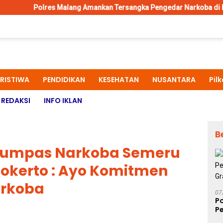
Malang Amankan Tersangka Pengedar Narkoba di Kepanjen, Sita Sa
ERISTIWA
PENDIDIKAN
KESEHATAN
NUSANTARA
Pil
REDAKSI
INFO IKLAN
B
 Tumpas Narkoba Semeru
jokerto : Ayo Komitmen
arkoba
07
P
Pe
S