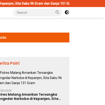
bu 96 Gram dan Ganja 131 Gram
Wujud Polisi Humanis, Kasa
kada
erita Polri
/08/2026
olres Malang Amankan Tersangka
ngedar Narkoba di Kepanjen, Sita
abu 96 Gram dan Ganja 131 Gram