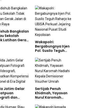
Pembentukan
ndar Pemenuhan
Karakter Siswa
 dan
Sekolah Rakyat
gelolaan Limbah
jalan Optimal
ishub Bangkalan
au Sekolah
ak Latihan Gerak
Wakapolri:
n di Jalan Raya
Bergabungnya Irjen
Pol. Susilo Teguh
Raharjo ke UBISA
Perkuat Jejaring
Nasional Pusat
Studi Kepolisian
da Jatim Gelar
Sertijab Penuh
katpuan
Khidmah, Yayasan
ografi dan
Nurul Karomah
ografi,
Hadiahi Kepala
gkatkan
Demisioner Voucher