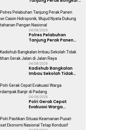
Tanjung Perak Bongkar
Tiga Jaringan Narkoba
22,76 Gram Sabu dan Pil
Ekstasi
04/08/2026
Polres Pelabuhan
Tanjung Perak Panen
Sawi Caisin Hidroponik,
Wujud Nyata Dukung
Ketahanan Pangan
Nasional
04/08/2026
Kadishub Bangkalan
Imbau Sekolah Tidak
Latihan Gerak Jalan di
Jalan Raya
04/08/2026
Polri Gerak Cepat
Evakuasi Warga
Terdampak Banjir di
Padang