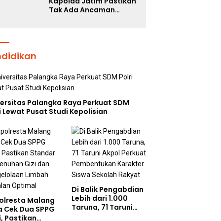
Kapolda Jatim Pastikan
Tak Ada Ancaman
Kerusuhan di Jatim,
Warga Diminta Tak
Percaya Hoaks
ndidikan
versitas Palangka Raya Perkuat SDM
i Lewat Pusat Studi Kepolisian
Di Balik Pengabdian
Lebih dari 1.000
olresta Malang
Taruna, 71 Taruni
a Cek Dua SPPG
Akpol Perkuat
i, Pastikan