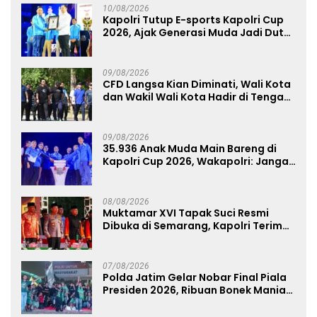
10/08/2026
Kapolri Tutup E-sports Kapolri Cup
2026, Ajak Generasi Muda Jadi Duta
Kamtibmas dan Aktif Laporkan
Gangguan Ke 110
09/08/2026
CFD Langsa Kian Diminati, Wali Kota
dan Wakil Wali Kota Hadir di Tengah
Masyarakat
09/08/2026
35.936 Anak Muda Main Bareng di
Kapolri Cup 2026, Wakapolri: Jangan
Cuma Jadi Penonton, Jadilah
Talenta Digital
08/08/2026
Muktamar XVI Tapak Suci Resmi
Dibuka di Semarang, Kapolri Terima
Anugerah Anggota Kehormatan
07/08/2026
Polda Jatim Gelar Nobar Final Piala
Presiden 2026, Ribuan Bonek Mania
Dukung Persebaya dari Lapangan
Mapolda