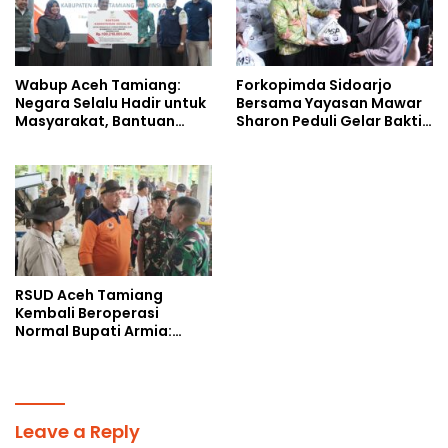
Wabup Aceh Tamiang:
Forkopimda Sidoarjo
Negara Selalu Hadir untuk
Bersama Yayasan Mawar
Masyarakat, Bantuan
Sharon Peduli Gelar Bakti
Korban Bencana
Sosial
RSUD Aceh Tamiang
Kembali Beroperasi
Normal Bupati Armia:
Layanan Kesehatan Siap
Diakses Penuh
Leave a Reply