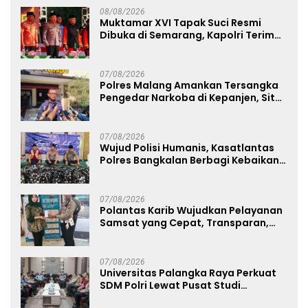
08/08/2026
Muktamar XVI Tapak Suci Resmi
Dibuka di Semarang, Kapolri Terima
Anugerah Anggota Kehormatan
07/08/2026
Polres Malang Amankan Tersangka
Pengedar Narkoba di Kepanjen, Sita
Sabu 96 Gram dan Ganja 131 Gram
07/08/2026
Wujud Polisi Humanis, Kasatlantas
Polres Bangkalan Berbagi Kebaikan
Lewat Jumat Berkah di Masjid Syekh
Ahmad Ibrahim
07/08/2026
Polantas Karib Wujudkan Pelayanan
Samsat yang Cepat, Transparan,
dan Humanis
07/08/2026
Universitas Palangka Raya Perkuat
SDM Polri Lewat Pusat Studi
Kepolisian