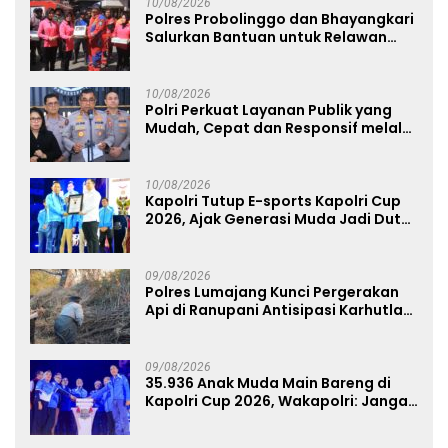
10/08/2026
Polres Probolinggo dan Bhayangkari
Salurkan Bantuan untuk Relawan
Karhutla TNBTS di Bromo
10/08/2026
Polri Perkuat Layanan Publik yang
Mudah, Cepat dan Responsif melalui
SuperApp Polri
10/08/2026
Kapolri Tutup E-sports Kapolri Cup
2026, Ajak Generasi Muda Jadi Duta
Kamtibmas dan Aktif Laporkan
Gangguan Ke 110
09/08/2026
Polres Lumajang Kunci Pergerakan
Api di Ranupani Antisipasi Karhutla
TNBTS Meluas
09/08/2026
35.936 Anak Muda Main Bareng di
Kapolri Cup 2026, Wakapolri: Jangan
Cuma Jadi Penonton, Jadilah
Talenta Digital