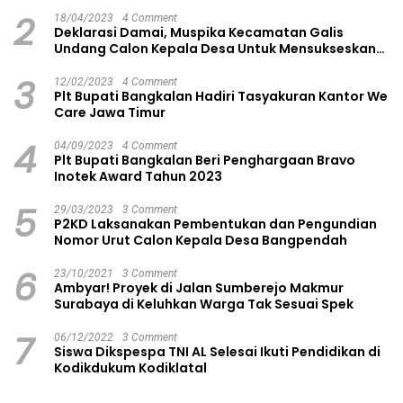
2
18/04/2023
4 Comment
Deklarasi Damai, Muspika Kecamatan Galis
Undang Calon Kepala Desa Untuk Mensukseskan
Pilkades Aman dan Damai
3
12/02/2023
4 Comment
Plt Bupati Bangkalan Hadiri Tasyakuran Kantor We
Care Jawa Timur
4
04/09/2023
4 Comment
Plt Bupati Bangkalan Beri Penghargaan Bravo
Inotek Award Tahun 2023
5
29/03/2023
3 Comment
P2KD Laksanakan Pembentukan dan Pengundian
Nomor Urut Calon Kepala Desa Bangpendah
6
23/10/2021
3 Comment
Ambyar! Proyek di Jalan Sumberejo Makmur
Surabaya di Keluhkan Warga Tak Sesuai Spek
7
06/12/2022
3 Comment
Siswa Dikspespa TNI AL Selesai Ikuti Pendidikan di
Kodikdukum Kodiklatal