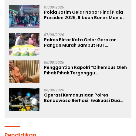
07/08/2026
Polda Jatim Gelar Nobar Final Piala
Presiden 2026, Ribuan Bonek Mania
Dukung Persebaya dari Lapangan
Mapolda
07/08/2026
Polres Blitar Kota Gelar Gerakan
Pangan Murah Sambut HUT
Kemerdekaan RI ke-81
06/08/2026
Penggantian Kapolri “Dihembus Oleh
Pihak Pihak Terganggu
Kenyamanannya”
06/08/2026
Operasi Kemanusiaan Polres
Bondowoso Berhasil Evakuasi Dua
Jenazah di Gunung Piramid
Pendidikan