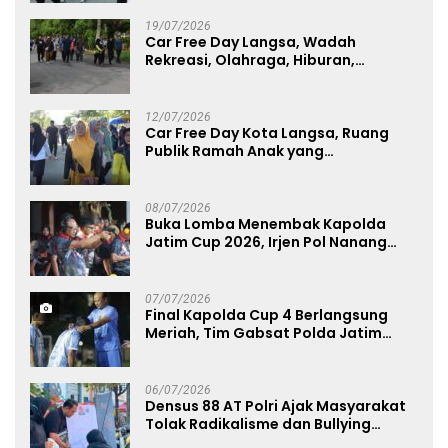
19/07/2026
Car Free Day Langsa, Wadah
Rekreasi, Olahraga, Hiburan,
Layanan Publik, dan Penguatan
UMKM
12/07/2026
Car Free Day Kota Langsa, Ruang
Publik Ramah Anak yang
Menggerakkan UMKM dan Layanan
Publik
08/07/2026
Buka Lomba Menembak Kapolda
Jatim Cup 2026, Irjen Pol Nanang
Avianto Tekankan Profesionalisme
Penggunaan Senjata Api
07/07/2026
Final Kapolda Cup 4 Berlangsung
Meriah, Tim Gabsat Polda Jatim
Angkat Trofi Juara
06/07/2026
Densus 88 AT Polri Ajak Masyarakat
Tolak Radikalisme dan Bullying
melalui Kampanye Edukasi di Car