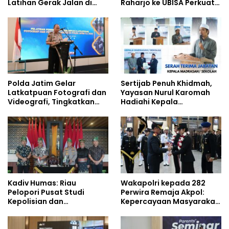
Latihan Gerak Jalan di
Raharjo ke UBISA Perkuat
Jalan Raya
Jejaring Nasional Pusat
Studi Kepolisian
Polda Jatim Gelar
Sertijab Penuh Khidmah,
Latkatpuan Fotografi dan
Yayasan Nurul Karomah
Videografi, Tingkatkan
Hadiahi Kepala
Kompetensi Personel di
Demisioner Voucher
Era Digital
Umrah
Kadiv Humas: Riau
Wakapolri kepada 282
Pelopori Pusat Studi
Perwira Remaja Akpol:
Kepolisian dan
Kepercayaan Masyarakat
Lingkungan, Green
Dibangun dari Integritas
Policing Masuki Babak
Baru