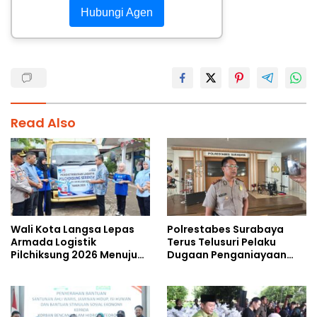
Hubungi Agen
Read Also
Wali Kota Langsa Lepas
Polrestabes Surabaya
Armada Logistik
Terus Telusuri Pelaku
Pilchiksung 2026 Menuju
Dugaan Penganiayaan
Lima Kecamatan
Wartawan Saat Meliput
Aksi Penolakan RUU TNI