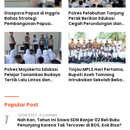
Diaspora Papua di Inggris
Polres Pelabuhan Tanjung
Bahas Strategi
Perak Berikan Edukasi
Pembangunan Papua
Cegah Perundungan dan
bersama Mahasiswa
Bijak Bermedia Sosial
Doktoral Internasional
kepada Pelajar MPLS
Polres Mojokerto Edukasi
Tinjau MPLS Hari Pertama,
Pelajar Tanamkan Budaya
Bupati Aceh Tamiang
Tertib Lalu Lintas dan
Intruksikan Sekolah Bebas
Cegah Perundungan
Perundungan
Popular Post
1
18/08/2022
6 Comment
Nah Kan, Tahun Ini Siswa SDN Banjar 02 Beli Buku
Penunjang Karena Tak Tercover di BOS, Kok Bisa?