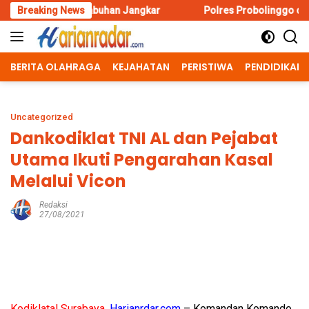
Skip
uhan Jangkar
Breaking News
Polres Probolinggo dan Bhayangkari Salurkan
to
content
BERITA OLAHRAGA
KEJAHATAN
PERISTIWA
PENDIDIKAN
Uncategorized
Dankodiklat TNI AL dan Pejabat
Utama Ikuti Pengarahan Kasal
Melalui Vicon
Redaksi
27/08/2021
Kodiklatal Surabaya,
Harianrdar.com
– Komandan Komando