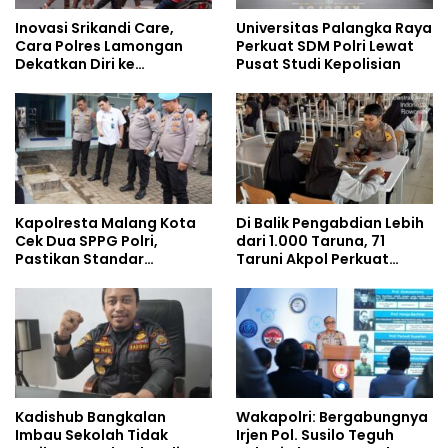
Inovasi Srikandi Care,
Universitas Palangka Raya
Cara Polres Lamongan
Perkuat SDM Polri Lewat
Dekatkan Diri ke
Pusat Studi Kepolisian
Masyarakat
Kapolresta Malang Kota
Di Balik Pengabdian Lebih
Cek Dua SPPG Polri,
dari 1.000 Taruna, 71
Pastikan Standar
Taruni Akpol Perkuat
Pemenuhan Gizi dan
Pembentukan Karakter
Pengelolaan Limbah
Siswa Sekolah Rakyat
Berjalan Optimal
Kadishub Bangkalan
Wakapolri: Bergabungnya
Imbau Sekolah Tidak
Irjen Pol. Susilo Teguh