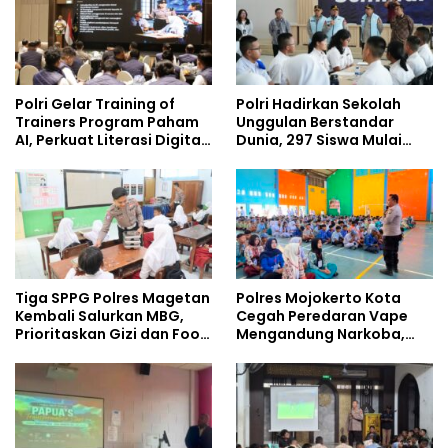
Polri Gelar Training of
Polri Hadirkan Sekolah
Trainers Program Paham
Unggulan Berstandar
AI, Perkuat Literasi Digital
Dunia, 297 Siswa Mulai
Pelajar
Tempati Kampus
Tiga SPPG Polres Magetan
Polres Mojokerto Kota
Kembali Salurkan MBG,
Cegah Peredaran Vape
Prioritaskan Gizi dan Food
Mengandung Narkoba,
Safety
Gencarkan Sosialisasi di
Kalangan Remaja