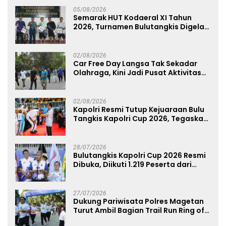
05/08/2026
Semarak HUT Kodaeral XI Tahun
2026, Turnamen Bulutangkis Digelar
untuk Cetak Atlet Berprestasi dan
Perkuat Soliditas Prajurit
02/08/2026
Car Free Day Langsa Tak Sekadar
Olahraga, Kini Jadi Pusat Aktivitas
dan Pelayanan Publik
02/08/2026
Kapolri Resmi Tutup Kejuaraan Bulu
Tangkis Kapolri Cup 2026, Tegaskan
Komitmen Polri Dukung Prestasi
Atlet Nasional
28/07/2026
Bulutangkis Kapolri Cup 2026 Resmi
Dibuka, Diikuti 1.219 Peserta dari
Kategori Umum, Polri, dan Difabel
27/07/2026
Dukung Pariwisata Polres Magetan
Turut Ambil Bagian Trail Run Ring of
Lawu 2026