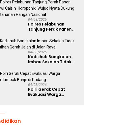
22,76 Gram Sabu dan Pil
Ekstasi
04/08/2026
Polres Pelabuhan
Tanjung Perak Panen
Sawi Caisin Hidroponik,
Wujud Nyata Dukung
Ketahanan Pangan
Nasional
04/08/2026
Kadishub Bangkalan
Imbau Sekolah Tidak
Latihan Gerak Jalan di
Jalan Raya
04/08/2026
Polri Gerak Cepat
Evakuasi Warga
Terdampak Banjir di
Padang
ndidikan