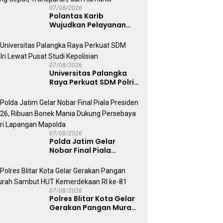
Ahmad Ibrahim
07/08/2026
Polantas Karib
Wujudkan Pelayanan
Samsat yang Cepat,
Transparan, dan
Humanis
07/08/2026
Universitas Palangka
Raya Perkuat SDM Polri
Lewat Pusat Studi
Kepolisian
07/08/2026
Polda Jatim Gelar
Nobar Final Piala
Presiden 2026, Ribuan
Bonek Mania Dukung
Persebaya dari
Lapangan Mapolda
07/08/2026
Polres Blitar Kota Gelar
Gerakan Pangan Murah
Sambut HUT