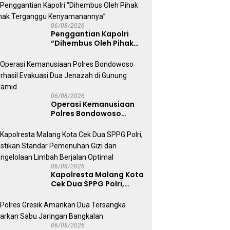
Kemerdekaan RI ke-81
06/08/2026
Penggantian Kapolri
“Dihembus Oleh Pihak
Pihak Terganggu
Kenyamanannya”
06/08/2026
Operasi Kemanusiaan
Polres Bondowoso
Berhasil Evakuasi Dua
Jenazah di Gunung
Piramid
06/08/2026
Kapolresta Malang Kota
Cek Dua SPPG Polri,
Pastikan Standar
Pemenuhan Gizi dan
Pengelolaan Limbah
Berjalan Optimal
06/08/2026