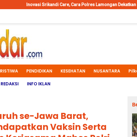
si Srikandi Care, Cara Polres Lamongan Dekatkan Diri ke Masyarakat
ERISTIWA
PENDIDIKAN
KESEHATAN
NUSANTARA
Pil
REDAKSI
INFO IKLAN
B
Buruh se-Jawa Barat,
ndapatkan Vaksin Serta