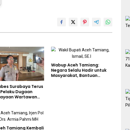
Wabup Aceh Tamiang:
Negara Selalu Hadir untuk
Masyarakat, Bantuan
Korban Bencana
abes Surabaya Terus
i Pelaku Dugaan
iayaan Wartawan
liput Aksi Penolakan
eh Tamiang Kembali