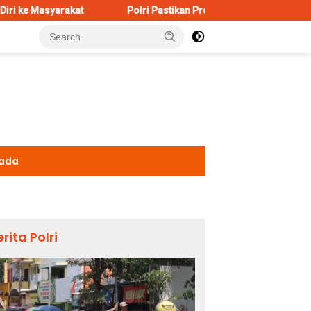
Polri Pastikan Proses Pemeriksaan Personel di Aceh Dila
kada
erita Polri