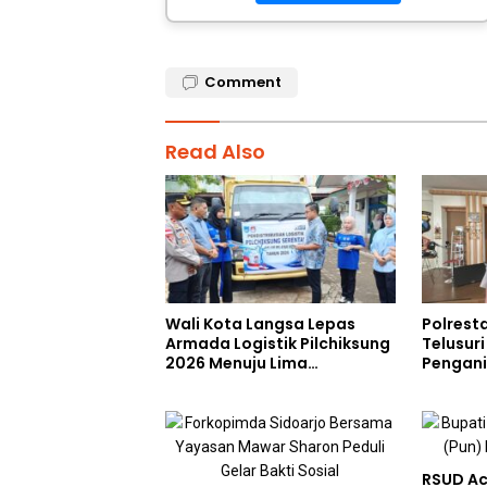
Comment
Read Also
Wali Kota Langsa Lepas
Polrest
Armada Logistik Pilchiksung
Telusur
2026 Menuju Lima
Pengan
Kecamatan
Saat Me
RUU TNI
RSUD Ac