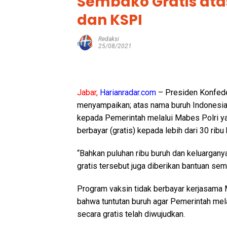
Sembako Gratis ata
dan KSPI
Redaksi
25/08/2021
Jabar,
Harianradar.com
– Presiden Konfeder
menyampaikan; atas nama buruh Indonesia
kepada Pemerintah melalui Mabes Polri ya
berbayar (gratis) kepada lebih dari 30 ribu
“Bahkan puluhan ribu buruh dan keluarganya
gratis tersebut juga diberikan bantuan semb
Program vaksin tidak berbayar kerjasama 
bahwa tuntutan buruh agar Pemerintah mela
secara gratis telah diwujudkan.