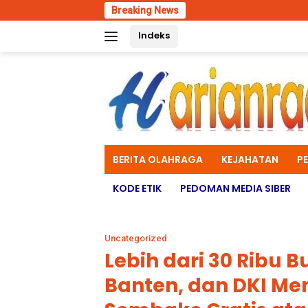
Skip
Breaking News
Inova
to
Indeks
content
BERITA OLAHRAGA
KEJAHATAN
P
KODE ETIK
PEDOMAN MEDIA SIBER
Uncategorized
Lebih dari 30 Ribu 
Banten, dan DKI Me