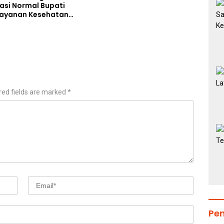
asi Normal Bupati
Layanan Kesehatan
akses Penuh
red fields are marked
*
Pe