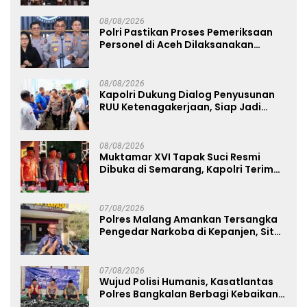
08/08/2026
Polri Pastikan Proses Pemeriksaan
Personel di Aceh Dilaksanakan
Secara Profesional dan Transparan
08/08/2026
Kapolri Dukung Dialog Penyusunan
RUU Ketenagakerjaan, Siap Jadi
Jembatan Aspirasi Buruh
08/08/2026
Muktamar XVI Tapak Suci Resmi
Dibuka di Semarang, Kapolri Terima
Anugerah Anggota Kehormatan
07/08/2026
Polres Malang Amankan Tersangka
Pengedar Narkoba di Kepanjen, Sita
Sabu 96 Gram dan Ganja 131 Gram
07/08/2026
Wujud Polisi Humanis, Kasatlantas
Polres Bangkalan Berbagi Kebaikan
Lewat Jumat Berkah di Masjid Syekh