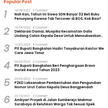
Popular Post
1
18/08/2022
6 Comment
Nah Kan, Tahun Ini Siswa SDN Banjar 02 Beli Buku
Penunjang Karena Tak Tercover di BOS, Kok Bisa?
2
18/04/2023
4 Comment
Deklarasi Damai, Muspika Kecamatan Galis
Undang Calon Kepala Desa Untuk Mensukseskan
Pilkades Aman dan Damai
3
12/02/2023
4 Comment
Plt Bupati Bangkalan Hadiri Tasyakuran Kantor We
Care Jawa Timur
4
04/09/2023
4 Comment
Plt Bupati Bangkalan Beri Penghargaan Bravo
Inotek Award Tahun 2023
5
29/03/2023
3 Comment
P2KD Laksanakan Pembentukan dan Pengundian
Nomor Urut Calon Kepala Desa Bangpendah
6
23/10/2021
3 Comment
Ambyar! Proyek di Jalan Sumberejo Makmur
Surabaya di Keluhkan Warga Tak Sesuai Spek