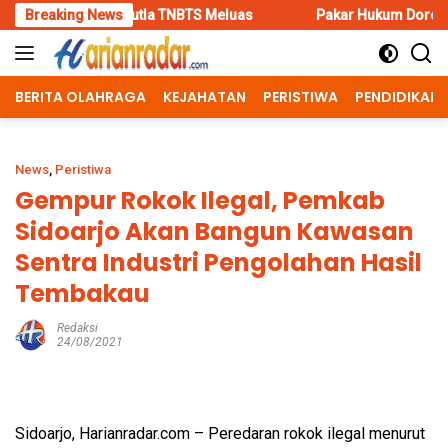
Skip
tla TNBTS Meluas
Breaking News
Pakar Hukum Dorong Polri Tindak Tegas
to
content
BERITA OLAHRAGA
KEJAHATAN
PERISTIWA
PENDIDIKAN
News
,
Peristiwa
Gempur Rokok Ilegal, Pemkab
Sidoarjo Akan Bangun Kawasan
Sentra Industri Pengolahan Hasil
Tembakau
Redaksi
24/08/2021
Sidoarjo, Harianradar.com – Peredaran rokok ilegal menurut