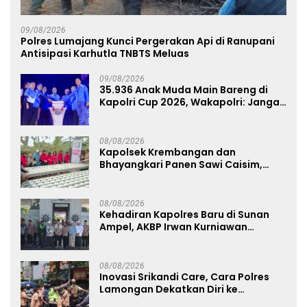
09/08/2026
Polres Lumajang Kunci Pergerakan Api di Ranupani
Antisipasi Karhutla TNBTS Meluas
09/08/2026
35.936 Anak Muda Main Bareng di
Kapolri Cup 2026, Wakapolri: Jangan
Cuma Jadi Penonton, Jadilah
Talenta Digital
08/08/2026
Kapolsek Krembangan dan
Bhayangkari Panen Sawi Caisim,
Dorong Warga Perkuat Ketahanan
Pangan
08/08/2026
Kehadiran Kapolres Baru di Sunan
Ampel, AKBP Irwan Kurniawan
Teguhkan Sinergi Polri dan Ulama
08/08/2026
Inovasi Srikandi Care, Cara Polres
Lamongan Dekatkan Diri ke
Masyarakat