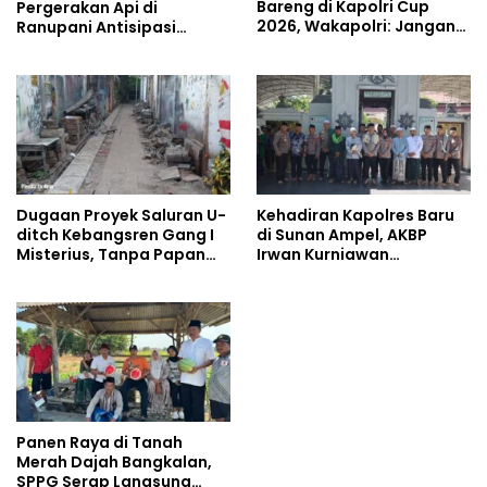
Bareng di Kapolri Cup
Pergerakan Api di
2026, Wakapolri: Jangan
Ranupani Antisipasi
Cuma Jadi Penonton,
Karhutla TNBTS Meluas
Jadilah Talenta Digital
Dugaan Proyek Saluran U-
Kehadiran Kapolres Baru
ditch Kebangsren Gang I
di Sunan Ampel, AKBP
Misterius, Tanpa Papan
Irwan Kurniawan
Nama: Penunjukan
Teguhkan Sinergi Polri dan
Langsung Apa Liar?
Ulama
Panen Raya di Tanah
Merah Dajah Bangkalan,
SPPG Serap Langsung