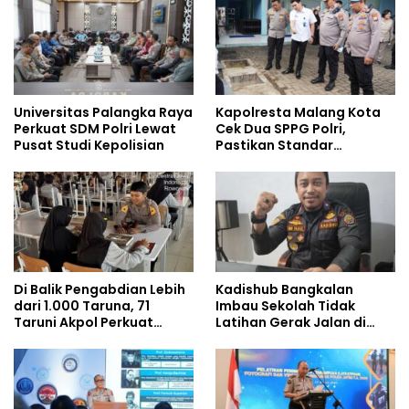
Universitas Palangka Raya
Kapolresta Malang Kota
Perkuat SDM Polri Lewat
Cek Dua SPPG Polri,
Pusat Studi Kepolisian
Pastikan Standar
Pemenuhan Gizi dan
Pengelolaan Limbah
Berjalan Optimal
Di Balik Pengabdian Lebih
Kadishub Bangkalan
dari 1.000 Taruna, 71
Imbau Sekolah Tidak
Taruni Akpol Perkuat
Latihan Gerak Jalan di
Pembentukan Karakter
Jalan Raya
Siswa Sekolah Rakyat