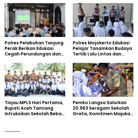
Kalangan Remaja
Doktoral Internasional
Polres Pelabuhan Tanjung
Polres Mojokerto Edukasi
Perak Berikan Edukasi
Pelajar Tanamkan Budaya
Cegah Perundungan dan
Tertib Lalu Lintas dan
Bijak Bermedia Sosial
Cegah Perundungan
kepada Pelajar MPLS
Tinjau MPLS Hari Pertama,
Pemko Langsa Salurkan
Bupati Aceh Tamiang
20.963 Seragam Sekolah
Intruksikan Sekolah Bebas
Gratis, Komitmen Majukan
Perundungan
Pendidikan