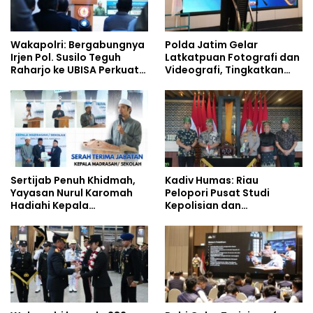
Wakapolri: Bergabungnya
Polda Jatim Gelar
Irjen Pol. Susilo Teguh
Latkatpuan Fotografi dan
Raharjo ke UBISA Perkuat
Videografi, Tingkatkan
Jejaring Nasional Pusat
Kompetensi Personel di
Studi Kepolisian
Era Digital
Sertijab Penuh Khidmah,
Kadiv Humas: Riau
Yayasan Nurul Karomah
Pelopori Pusat Studi
Hadiahi Kepala
Kepolisian dan
Demisioner Voucher
Lingkungan, Green
Umrah
Policing Masuki Babak
Baru