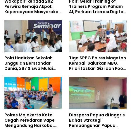
Wakapolri kepada 282
Polri Gelar Training of
Perwira Remaja Akpol:
Trainers Program Paham
Kepercayaan Masyarakat
AI, Perkuat Literasi Digital
Dibangun dari Integritas
Pelajar
Polri Hadirkan Sekolah
Tiga SPPG Polres Magetan
Unggulan Berstandar
Kembali Salurkan MBG,
Dunia, 297 Siswa Mulai
Prioritaskan Gizi dan Food
Tempati Kampus
Safety
Polres Mojokerto Kota
Diaspora Papua di Inggris
Cegah Peredaran Vape
Bahas Strategi
Mengandung Narkoba,
Pembangunan Papua
Gencarkan Sosialisasi di
bersama Mahasiswa