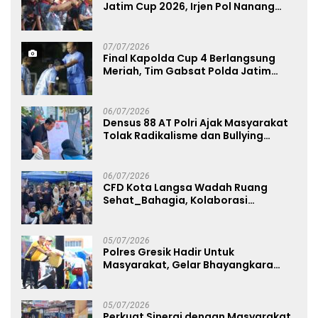
Jatim Cup 2026, Irjen Pol Nanang
Avianto Tekankan Profesionalisme
Penggunaan Senjata Api
07/07/2026
Final Kapolda Cup 4 Berlangsung
Meriah, Tim Gabsat Polda Jatim
Angkat Trofi Juara
06/07/2026
Densus 88 AT Polri Ajak Masyarakat
Tolak Radikalisme dan Bullying
melalui Kampanye Edukasi di Car
Free Day Makassar
06/07/2026
CFD Kota Langsa Wadah Ruang
Sehat_Bahagia, Kolaborasi
Panggung UMKM Bersama
Dekranasda Gerakan Ekonomi Lokal
05/07/2026
Polres Gresik Hadir Untuk
Masyarakat, Gelar Bhayangkara
Fest 2026 Pererat Kebersamaan
05/07/2026
Perkuat Sinergi dengan Masyarakat