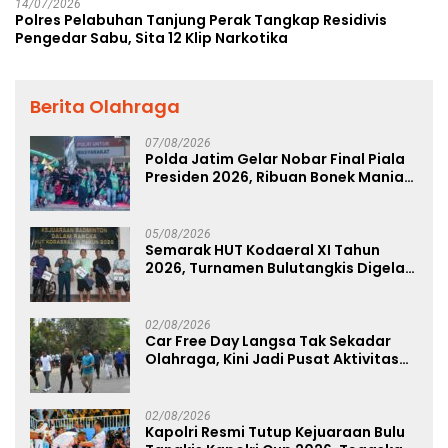
14/07/2026
Polres Pelabuhan Tanjung Perak Tangkap Residivis
Pengedar Sabu, Sita 12 Klip Narkotika
Berita Olahraga
07/08/2026
Polda Jatim Gelar Nobar Final Piala
Presiden 2026, Ribuan Bonek Mania
Dukung Persebaya dari Lapangan
Mapolda
05/08/2026
Semarak HUT Kodaeral XI Tahun
2026, Turnamen Bulutangkis Digelar
untuk Cetak Atlet Berprestasi dan
Perkuat Soliditas Prajurit
02/08/2026
Car Free Day Langsa Tak Sekadar
Olahraga, Kini Jadi Pusat Aktivitas
dan Pelayanan Publik
02/08/2026
Kapolri Resmi Tutup Kejuaraan Bulu