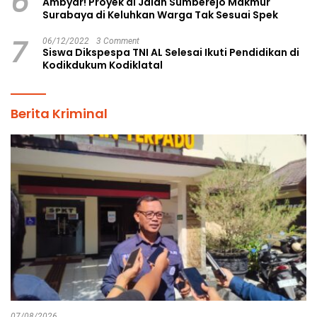
6
Ambyar! Proyek di Jalan Sumberejo Makmur
Surabaya di Keluhkan Warga Tak Sesuai Spek
7
06/12/2022
3 Comment
Siswa Dikspespa TNI AL Selesai Ikuti Pendidikan di
Kodikdukum Kodiklatal
Berita Kriminal
07/08/2026