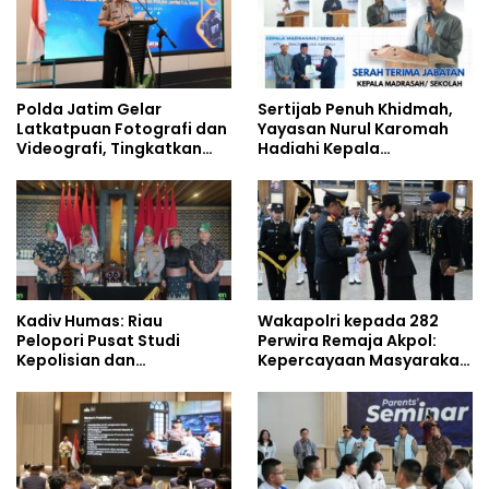
Polda Jatim Gelar
Sertijab Penuh Khidmah,
Latkatpuan Fotografi dan
Yayasan Nurul Karomah
Videografi, Tingkatkan
Hadiahi Kepala
Kompetensi Personel di
Demisioner Voucher
Era Digital
Umrah
Kadiv Humas: Riau
Wakapolri kepada 282
Pelopori Pusat Studi
Perwira Remaja Akpol:
Kepolisian dan
Kepercayaan Masyarakat
Lingkungan, Green
Dibangun dari Integritas
Policing Masuki Babak
Baru