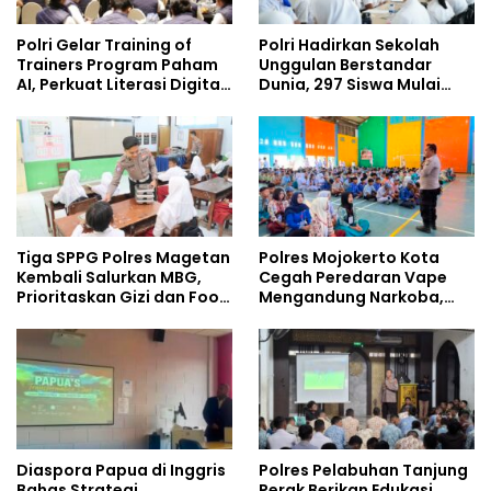
Polri Gelar Training of
Polri Hadirkan Sekolah
Trainers Program Paham
Unggulan Berstandar
AI, Perkuat Literasi Digital
Dunia, 297 Siswa Mulai
Pelajar
Tempati Kampus
Tiga SPPG Polres Magetan
Polres Mojokerto Kota
Kembali Salurkan MBG,
Cegah Peredaran Vape
Prioritaskan Gizi dan Food
Mengandung Narkoba,
Safety
Gencarkan Sosialisasi di
Kalangan Remaja
Diaspora Papua di Inggris
Polres Pelabuhan Tanjung
Bahas Strategi
Perak Berikan Edukasi