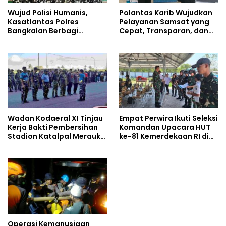
Wujud Polisi Humanis,
Polantas Karib Wujudkan
Kasatlantas Polres
Pelayanan Samsat yang
Bangkalan Berbagi
Cepat, Transparan, dan
Kebaikan Lewat Jumat
Humanis
Berkah di Masjid Syekh
Ahmad Ibrahim
Wadan Kodaeral XI Tinjau
Empat Perwira Ikuti Seleksi
Kerja Bakti Pembersihan
Komandan Upacara HUT
Stadion Katalpal Merauke,
ke-81 Kemerdekaan RI di
Jelang Upacara HUT Ke-81
Papua Selatan
Kemerdekaan RI
Operasi Kemanusiaan