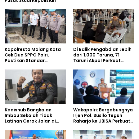
Pusat Studi Kepolisian
Kapolresta Malang Kota
Di Balik Pengabdian Lebih
Cek Dua SPPG Polri,
dari 1.000 Taruna, 71
Pastikan Standar
Taruni Akpol Perkuat
Pemenuhan Gizi dan
Pembentukan Karakter
Pengelolaan Limbah
Siswa Sekolah Rakyat
Berjalan Optimal
Kadishub Bangkalan
Wakapolri: Bergabungnya
Imbau Sekolah Tidak
Irjen Pol. Susilo Teguh
Latihan Gerak Jalan di
Raharjo ke UBISA Perkuat
Jalan Raya
Jejaring Nasional Pusat
Studi Kepolisian