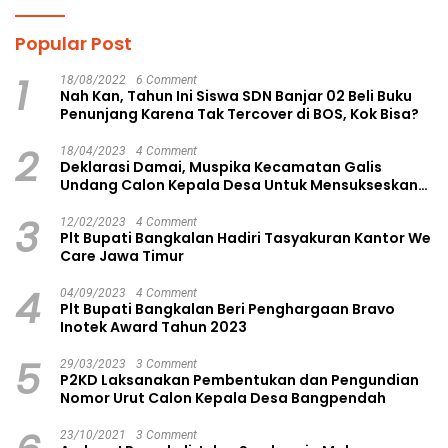
Popular Post
1
18/08/2022
6 Comment
Nah Kan, Tahun Ini Siswa SDN Banjar 02 Beli Buku
Penunjang Karena Tak Tercover di BOS, Kok Bisa?
2
18/04/2023
4 Comment
Deklarasi Damai, Muspika Kecamatan Galis
Undang Calon Kepala Desa Untuk Mensukseskan
Pilkades Aman dan Damai
3
12/02/2023
4 Comment
Plt Bupati Bangkalan Hadiri Tasyakuran Kantor We
Care Jawa Timur
4
04/09/2023
4 Comment
Plt Bupati Bangkalan Beri Penghargaan Bravo
Inotek Award Tahun 2023
5
29/03/2023
3 Comment
P2KD Laksanakan Pembentukan dan Pengundian
Nomor Urut Calon Kepala Desa Bangpendah
23/10/2021
3 Comment