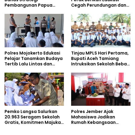
Pembangunan Papua
Cegah Perundungan dan
bersama Mahasiswa
Bijak Bermedia Sosial
Doktoral Internasional
kepada Pelajar MPLS
Polres Mojokerto Edukasi
Tinjau MPLS Hari Pertama,
Pelajar Tanamkan Budaya
Bupati Aceh Tamiang
Tertib Lalu Lintas dan
Intruksikan Sekolah Bebas
Cegah Perundungan
Perundungan
Pemko Langsa Salurkan
Polres Jember Ajak
20.963 Seragam Sekolah
Mahasiswa Jadikan
Gratis, Komitmen Majukan
Rumah Kebangsaan
Pendidikan
Ruang Kolaborasi Lahirkan
Gagasan Konstruktif