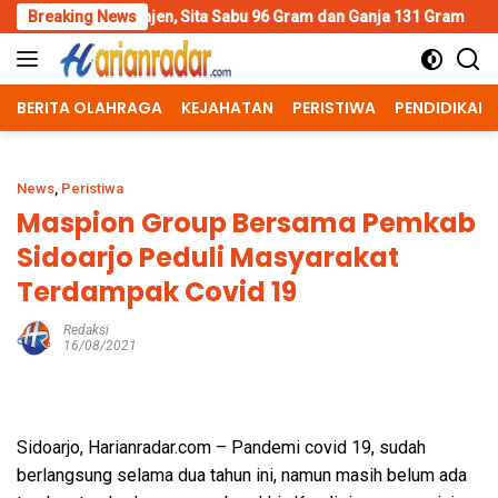
Skip
n, Sita Sabu 96 Gram dan Ganja 131 Gram
Breaking News
Wujud Polisi Hum
to
content
BERITA OLAHRAGA
KEJAHATAN
PERISTIWA
PENDIDIKAN
News
,
Peristiwa
Maspion Group Bersama Pemkab
Sidoarjo Peduli Masyarakat
Terdampak Covid 19
Redaksi
16/08/2021
Sidoarjo, Harianradar.com – Pandemi covid 19, sudah
berlangsung selama dua tahun ini, namun masih belum ada