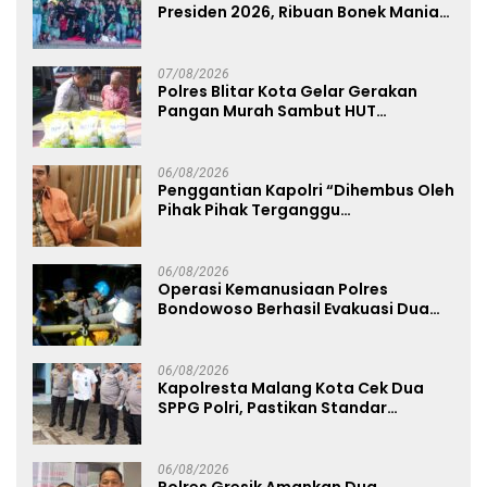
Presiden 2026, Ribuan Bonek Mania
Dukung Persebaya dari Lapangan
Mapolda
07/08/2026
Polres Blitar Kota Gelar Gerakan
Pangan Murah Sambut HUT
Kemerdekaan RI ke-81
06/08/2026
Penggantian Kapolri “Dihembus Oleh
Pihak Pihak Terganggu
Kenyamanannya”
06/08/2026
Operasi Kemanusiaan Polres
Bondowoso Berhasil Evakuasi Dua
Jenazah di Gunung Piramid
06/08/2026
Kapolresta Malang Kota Cek Dua
SPPG Polri, Pastikan Standar
Pemenuhan Gizi dan Pengelolaan
Limbah Berjalan Optimal
06/08/2026
Polres Gresik Amankan Dua