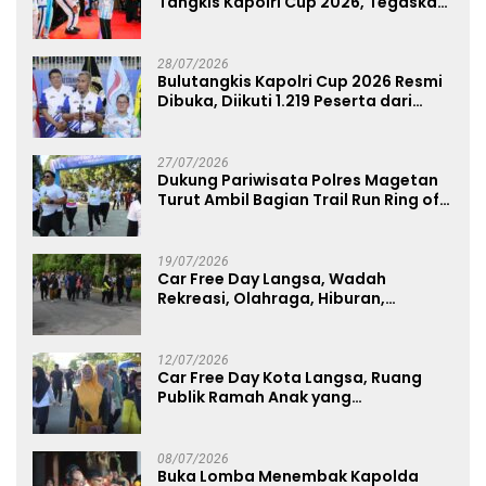
Tangkis Kapolri Cup 2026, Tegaskan
Komitmen Polri Dukung Prestasi
Atlet Nasional
28/07/2026
Bulutangkis Kapolri Cup 2026 Resmi
Dibuka, Diikuti 1.219 Peserta dari
Kategori Umum, Polri, dan Difabel
27/07/2026
Dukung Pariwisata Polres Magetan
Turut Ambil Bagian Trail Run Ring of
Lawu 2026
19/07/2026
Car Free Day Langsa, Wadah
Rekreasi, Olahraga, Hiburan,
Layanan Publik, dan Penguatan
UMKM
12/07/2026
Car Free Day Kota Langsa, Ruang
Publik Ramah Anak yang
Menggerakkan UMKM dan Layanan
Publik
08/07/2026
Buka Lomba Menembak Kapolda